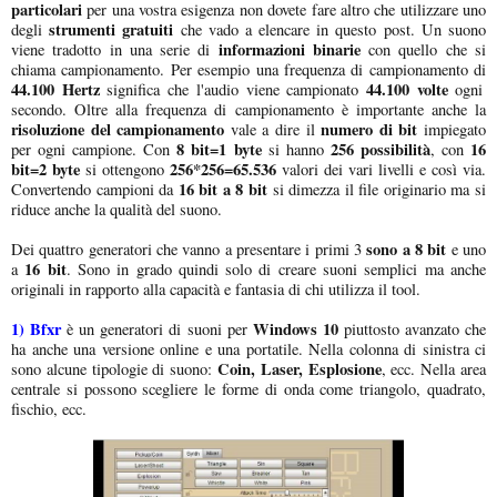
particolari
per una vostra esigenza non dovete fare altro che utilizzare uno
strumenti gratuiti
degli
che vado a elencare in questo post. Un suono
informazioni binarie
viene tradotto in una serie di
con quello che si
chiama campionamento. Per esempio una frequenza di campionamento di
44.100 Hertz
44.100 volte
significa che l'audio viene campionato
ogni
secondo. Oltre alla frequenza di campionamento è importante anche la
risoluzione del campionamento
numero di bit
vale a dire il
impiegato
8 bit=1 byte
256 possibilità
16
per ogni campione. Con
si hanno
, con
bit=2 byte
256*256=65.536
si ottengono
valori dei vari livelli e così via.
16 bit a 8 bit
Convertendo campioni da
si dimezza il file originario ma si
riduce anche la qualità del suono.
sono a 8 bit
Dei quattro generatori che vanno a presentare i primi 3
e uno
16 bit
a
. Sono in grado quindi solo di creare suoni semplici ma anche
originali in rapporto alla capacità e fantasia di chi utilizza il tool.
1)
Bfxr
Windows 10
è un generatori di suoni per
piuttosto avanzato che
ha anche una versione online e una portatile. Nella colonna di sinistra ci
Coin, Laser, Esplosione
sono alcune tipologie di suono:
, ecc. Nella area
centrale si possono scegliere le forme di onda come triangolo, quadrato,
fischio, ecc.