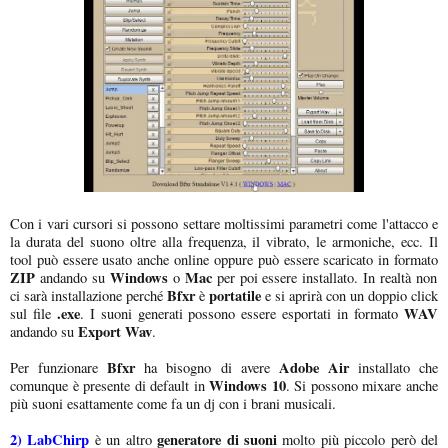
Con i vari cursori si possono settare moltissimi parametri come l'attacco e
la durata del suono oltre alla frequenza, il vibrato, le armoniche, ecc. Il
tool può essere usato anche online oppure può essere scaricato in formato
ZIP
Windows
Mac
andando su
o
per poi essere installato. In realtà non
Bfxr
portatile
ci sarà installazione perché
è
e si aprirà con un doppio click
.exe
WAV
sul file
. I suoni generati possono essere esportati in formato
Export Wav
andando su
.
Bfxr
Adobe Air
Per funzionare
ha bisogno di avere
installato che
Windows 10
comunque è presente di default in
. Si possono mixare anche
più suoni esattamente come fa un dj con i brani musicali.
2)
LabChirp
generatore di suoni
è un altro
molto più piccolo però del