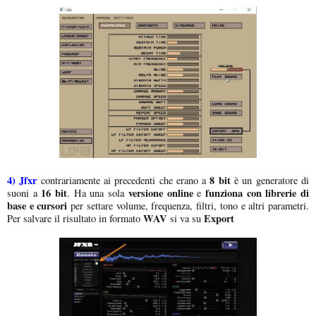
4)
Jfxr
8 bit
contrariamente ai precedenti che erano a
è un generatore di
16 bit
versione online
funziona con librerie di
suoni a
. Ha una sola
e
base e cursori
per settare volume, frequenza, filtri, tono e altri parametri.
WAV
Export
Per salvare il risultato in formato
si va su