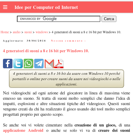
≡
Idee per Computer ed Internet
Home
audio
suoni
windows
4 generatori di suoni a 8 e 16 bit per Windows 10.
Aggiornato:
30/06/2016
|
Nessun commento :
4 generatori di suoni a 8 e 16 bit per Windows 10.
4 generatori di suoni a 8 e 16 bit da usare con Windows 10 perché
portatili o online per creare suoni da usare nei videogiochi o nelle
applicazioni.
Nei videogiochi ad ogni azione del giocatore in linea di massima viene
emesso un suono. Si tratta di suoni molto semplici che danno l'idea di
impatti, esplosioni e altre situazioni tipiche del videogioco. Questi suoni
vengono creati da chi ha realizzato il gioco usando dei tool molto semplici
progettati proprio per questo scopo.
creazione di un gioco,
Se anche voi vi volete cimentare nella
di una
applicazione Android
creare dei suoni
o anche se solo vi va di