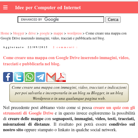
≡
Idee per Computer ed Internet
Home
blogger
drive
google
mappe
wordpress
Come creare una mappa con
Google Drive inserendo immagini, video, tracciati e pubblicarla nel blog.
Aggiornato:
22/09/2015
|
2 commenti :
Come creare una mappa con Google Drive inserendo immagini, video,
tracciati e pubblicarla nel blog.
Come creare una mappa con immagini, video, tracciati e indicazioni
per poi salvarla e incorporarla in un blog su Blogger, in un blog
Wordpress o in una qualunque pagina web.
creare un quiz con gli
Nel precedente post abbiamo visto come si possa
strumenti di Google Drive
e in questo invece esploreremo la possibilità
creare delle mappe
segnaposti, immagini, video, testi, tracciati,
di
con
misurazioni di distanze
condiviso sul
. Il risultato poi potrà essere
nostro sito
oppure stampato o linkato in qualche social network.