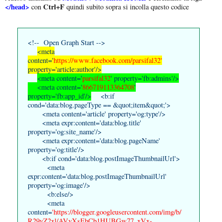
</head>
Ctrl+F
con
quindi subito sopra si incolla questo codice
<!-- Open Graph Start -->
<meta
content='
https://www.facebook.com/parsifal32'
property='article:author'/>
<meta content='
parsifal32
' property='fb:admins'/>
<meta content='
866719113364708
'
property='fb:app_id'/>
<b:if
cond='data:blog.pageType == &quot;item&quot;'>
<meta content='article' property='og:type'/>
<meta expr:content='data:blog.title'
property='og:site_name'/>
<meta expr:content='data:blog.pageName'
property='og:title'/>
<b:if cond='data:blog.postImageThumbnailUrl'>
<meta
expr:content='data:blog.postImageThumbnailUrl'
property='og:image'/>
<b:else/>
<meta
content=
'
https://blogger.googleusercontent.com/img/b/
R29vZ2xl/AVvXsEhCb1HUBGw77_xVx-