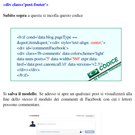
<div class='post-footer'>
Subito sopra
a questa si incolla questo codice
<b:if cond='data:blog.pageType ==
&quot;item&quot;'><div style='text-align:
center
;'>
<div id='commentiFacebook'>
<div class='fb-comments' data-colorscheme='light'
data-num-posts='
5
' data-width='
560
' expr:data-
href='data:post.canonicalUrl' data-version='v2.3'/>
</div></div>
</b:if>
salva il modello
Si
. Se adesso si apre un qualsiasi post si visualizzerà alla
fine dello stesso il modulo dei commenti di Facebook con cui i lettori
possono commentare.