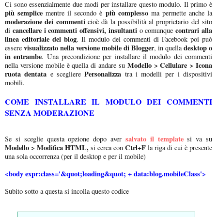
Ci sono essenzialmente due modi per installare questo modulo. Il primo è
più semplice
più complesso
mentre il secondo è
ma permette anche la
moderazione dei commenti
cioè dà la possibilità al proprietario del sito
cancellare i commenti offensivi, insultanti
contrari alla
di
o comunque
linea editoriale del blog
. Il modulo dei commenti di Facebook poi può
visualizzato nella versione mobile di Blogger
desktop o
essere
, in quella
in entrambe
. Una precondizione per installare il modulo dei commenti
Modello > Cellulare > Icona
nella versione mobile è quella di andare su
ruota dentata
Personalizza
e scegliere
tra i modelli per i dispositivi
mobili.
COME INSTALLARE IL MODULO DEI COMMENTI
SENZA MODERAZIONE
salvato il template
Se si sceglie questa opzione dopo aver
si va su
Modello > Modifica HTML,
Ctrl+F
si cerca con
la riga di cui è presente
una sola occorrenza (per il desktop e per il mobile)
<body expr:class='&quot;loading&quot; + data:blog.mobileClass'>
Subito sotto a questa si incolla questo codice