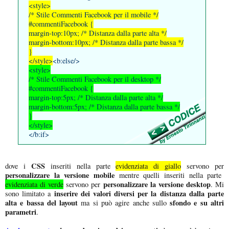
<style>
/* Stile Commenti Facebook per il mobile */
#commentiFacebook {
margin-top:10px; /* Distanza dalla parte alta */
margin-bottom:10px; /* Distanza dalla parte bassa */
}
</style>
<b:else/>
<style>
/* Stile Commenti Facebook per il desktop */
#commentiFacebook {
margin-top:5px; /* Distanza dalla parte alta */
margin-bottom:5px; /* Distanza dalla parte bassa */
}
</style>
</b:if>
CSS
dove i
inseriti nella parte
evidenziata di giallo
servono per
personalizzare la versione mobile
mentre quelli inseriti nella parte
personalizzare la versione desktop
evidenziata di verde
servono per
. Mi
inserire dei valori diversi per la distanza dalla parte
sono limitato a
alta e bassa del layout
sfondo e su altri
ma si può agire anche sullo
parametri
.