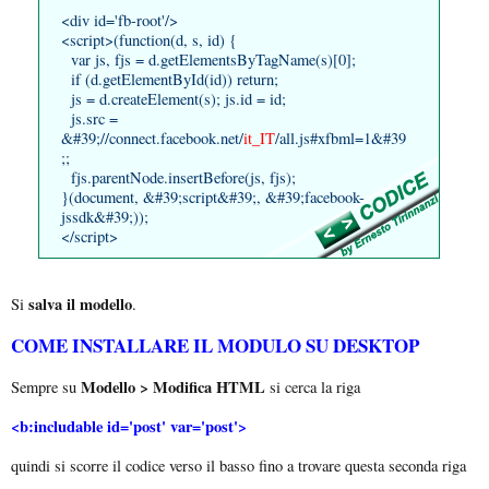
<div id='fb-root'/>
<script>(function(d, s, id) {
var js, fjs = d.getElementsByTagName(s)[0];
if (d.getElementById(id)) return;
js = d.createElement(s); js.id = id;
js.src =
&#39;//connect.facebook.net/
it_IT
/all.js#xfbml=1&#39
;;
fjs.parentNode.insertBefore(js, fjs);
}(document, &#39;script&#39;, &#39;facebook-
jssdk&#39;));
</script>
salva il modello
Si
.
COME INSTALLARE IL MODULO SU DESKTOP
Modello > Modifica HTML
Sempre su
si cerca la riga
<b:includable id='post' var='post'>
quindi si scorre il codice verso il basso fino a trovare questa seconda riga