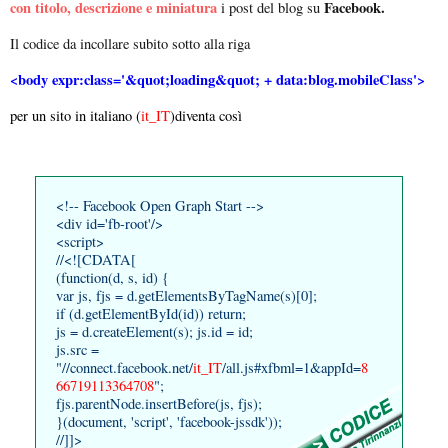
con titolo, descrizione e miniatura
Facebook.
i post del blog su
Il codice da incollare subito sotto alla riga
<body expr:class='&quot;loading&quot; + data:blog.mobileClass'>
per un sito in italiano (
it_IT
)diventa così
<!-- Facebook Open Graph Start -->
<div id='fb-root'/>
<script>
//<![CDATA[
(function(d, s, id) {
var js, fjs = d.getElementsByTagName(s)[0];
if (d.getElementById(id)) return;
js = d.createElement(s); js.id = id;
js.src =
"//connect.facebook.net/
it_IT
/all.js#xfbml=1&appId=
8
66719113364708
";
fjs.parentNode.insertBefore(js, fjs);
}(document, 'script', 'facebook-jssdk'));
//]]>