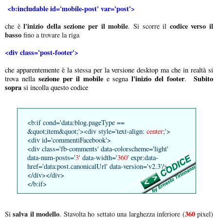
<b:includable id='mobile-post' var='post'>
l'inizio della sezione per il mobile
codice verso il
che è
. Si scorre il
basso
fino a trovare la riga
<div class='post-footer'>
che apparentemente è la stessa per la versione desktop ma che in realtà si
sezione per il mobile
l'inizio del footer
Subito
trova nella
e segna
.
sopra
si incolla questo codice
<b:if cond='data:blog.pageType ==
&quot;item&quot;'><div style='text-align:
center
;'>
<div id='commentiFacebook'>
<div class='fb-comments' data-colorscheme='light'
data-num-posts='
3
' data-width='
360
' expr:data-
href='data:post.canonicalUrl' data-version='v2.3'/>
</div></div>
</b:if>
salva il modello
360
Si
. Stavolta ho settato una larghezza inferiore (
pixel)