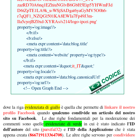
zazRD70A6nq1EZhiuNGlvB6GbH5Eip5YHWmFJd
D6tZpTE1LA9k_u-WSjSADgat6yaGyMV5O0h6-
r7qQF1_NZQGl501KA8EWIa7Fp49J3m-
Ila5cyojBZ0xd-XYRAs/s214/logo-ipcei.png'
property='og:image'/>
</b:if>
<b:else/>
<meta expr:content='data:blog.title'
property='og:title'/>
<meta content='website' property='og:type'/>
</b:if>
<meta expr:content='&quot;
it_IT
&quot;'
property='og:locale'/>
<meta expr:content='data:blog.canonicalUrl'
property='og:url'/>
<!-- Open Graph End -->
linkare il nostro
dove la riga
evidenziata di giallo
è quella che permette di
profilo Facebook
qualcuno condivide un articolo del nostro
quando
sito su Facebook
. Le due righe fondamentali per la moderazione dei
l'ID
commenti sono quelle
evidenziate di verde
in cui è stato indicato
dell'autore
l'ID della Applicazione
del sito (
parsifal32
) e
che è stata
(
866719113364708
condividere
appena creata
). Le altre righe servono per