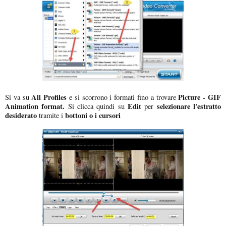
All Profiles
Picture - GIF
Si va su
e si scorrono i formati fino a trovare
Animation format.
Edit
selezionare l'estratto
Si clicca quindi su
per
desiderato
bottoni o i cursori
tramite i