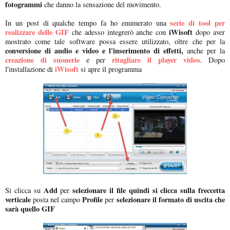
fotogrammi
che danno la sensazione del movimento.
serie di tool per
In un post di qualche tempo fa ho enumerato una
realizzare delle GIF
iWisoft
che adesso integrerò anche con
dopo aver
mostrato come tale software possa essere utilizzato, oltre che per la
conversione di audio e video e l'inserimento di effetti,
anche per la
creazione di suonerie
ritagliare il player video
e per
. Dopo
iWisoft
l'installazione di
si apre il programma
Add
selezionare il file quindi si clicca sulla freccetta
Si clicca su
per
verticale
Profile
selezionare il formato di uscita che
posta nel campo
per
sarà quello GIF