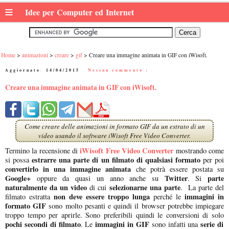
≡
Idee per Computer ed Internet
Home
animazioni
creare
gif
Creare una immagine animata in GIF con iWisoft.
Aggiornato:
14/04/2015
|
Nessun commento :
Creare una immagine animata in GIF con iWisoft.
Come creare delle animazioni in formato GIF da un estrato di un
video usando il software iWisoft Free Video Converter.
iWisoft Free Video Converter
Termino la recensione di
mostrando come
estrarre una parte di un filmato di qualsiasi formato
si possa
per poi
convertirlo in una immagine animata
che potrà essere postata su
Google+
Twitter
parte
oppure da quasi un anno anche su
. Si
naturalmente da un video
selezionarne una parte
di cui
. La parte del
non deve essere troppo lunga
immagini in
filmato estratta
perché le
formato GIF
sono molto pesanti e quindi il browser potrebbe impiegare
troppo tempo per aprirle. Sono preferibili quindi le conversioni di solo
pochi secondi di filmato
immagini in GIF
serie di
. Le
sono infatti una