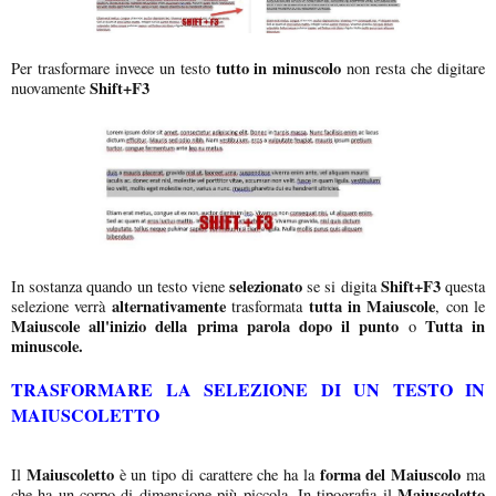
tutto in minuscolo
Per trasformare invece un testo
non resta che digitare
Shift+F3
nuovamente
selezionato
Shift+F3
In sostanza quando un testo viene
se si digita
questa
alternativamente
tutta in Maiuscole
selezione verrà
trasformata
, con le
Maiuscole all'inizio della prima parola
dopo il punto
Tutta in
o
minuscole.
TRASFORMARE LA SELEZIONE DI UN TESTO IN
MAIUSCOLETTO
Maiuscoletto
forma del Maiuscolo
Il
è un tipo di carattere che ha la
ma
Maiuscoletto
che ha un corpo di dimensione più piccola. In tipografia il