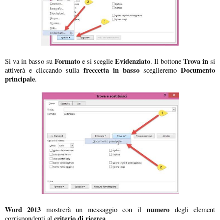
Formato
Evidenziato
Trova in
Si va in basso su
e si sceglie
. Il bottone
si
freccetta in basso
Documento
attiverà e cliccando sulla
sceglieremo
principale
.
Word 2013
numero
mostrerà un messaggio con il
degli element
criterio di ricerca
corrispondenti al