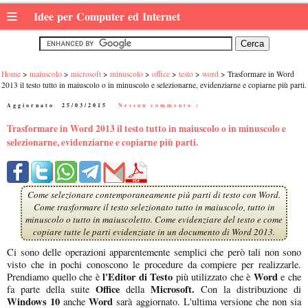
≡
Idee per Computer ed Internet
Home
maiuscolo
microsoft
minuscolo
office
testo
word
Trasformare in Word
2013 il testo tutto in maiuscolo o in minuscolo e selezionarne, evidenziarne e copiarne più parti.
Aggiornato:
25/03/2015
|
Nessun commento :
Trasformare in Word 2013 il testo tutto in maiuscolo o in minuscolo e
selezionarne, evidenziarne e copiarne più parti.
Come selezionare contemporaneamente più parti di testo con Word.
Come trasformare il testo selezionato tutto in maiuscolo, tutto in
minuscolo o tutto in maiuscoletto. Come evidenziare del testo e come
copiare tutte le parti evidenziate in un documento di Word 2013.
Ci sono delle operazioni apparentemente semplici che però tali non sono
visto che in pochi conoscono le procedure da compiere per realizzarle.
l'Editor di Testo
Word
Prendiamo quello che è
più utilizzato che è
e che
Office
Microsoft.
fa parte della suite
della
Con la distribuzione di
Windows 10
Word
anche
sarà aggiornato. L'ultima versione che non sia