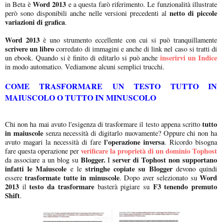
Word 2013
in Beta è
e a questa farò riferimento. Le funzionalità illustrate
netto di piccole
però sono disponibili anche nelle versioni precedenti al
variazioni di grafica
.
Word 2013
è uno strumento eccellente con cui si può tranquillamente
scrivere un libro
corredato di immagini e anche di link nel caso si tratti di
inserirvi un Indice
un ebook. Quando si è finito di editarlo si può anche
in modo automatico. Vediamone alcuni semplici trucchi.
COME TRASFORMARE UN TESTO TUTTO IN
MAIUSCOLO O TUTTO IN MINUSCOLO
tutto
Chi non ha mai avuto l'esigenza di trasformare il testo appena scritto
in maiuscole
senza necessità di digitarlo nuovamente? Oppure chi non ha
l'operazione inversa
avuto magari la necessità di fare
. Ricordo bisogna
verificare la proprietà di un dominio Tophost
fare questa operazione per
Blogger.
server di Tophost non supportano
da associare a un blog su
I
infatti le Maiuscole
stringhe copiate su Blogger
e le
devono quindi
trasformate tutte in minuscole
Word
essere
. Dopo aver selezionato su
2013
testo da trasformare
F3 tenendo premuto
il
basterà pigiare su
Shift
.