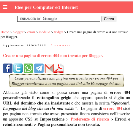
≡
Idee per Computer ed Internet
Home
blogger
errori
modello
widget
Creare una pagina di errore 404 non trovato
per Blogger.
Aggiornato:
09/03/2015
|
7 commenti :
Creare una pagina di errore 404 non trovato per Blogger.
Come personalizzare una pagina non trovata per errore 404 per
Blogger visualizzata a tutta pagina con link alla Homepage del sito.
errore 404
Abbiamo già visto come si possa creare una pagina di
rettangolino grigio
personalizzando il
che appare quando si digita un
URL del dominio che sia inesistente
Spiacenti.
e che mostra la scritta "
La pagina del blog che cerchi non esiste"
errore 404
. Le pagine di
cioè
per pagina non trovata che avevo presentato finora consisteva nell'inserire
Impostazione >
Preferenze di ricerca
> Errori e
un apposito CSS su
reindirizzamenti > Pagina personalizzata non trovata.