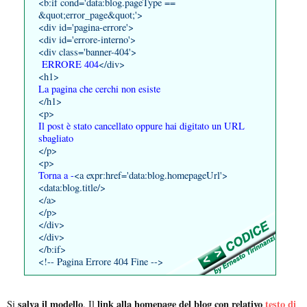
<b:if cond='data:blog.pageType ==
&quot;error_page&quot;'>
<div id='pagina-errore'>
<div id='errore-interno'>
<div class='banner-404'>
ERRORE 404
</div>
<h1>
La pagina che cerchi non esiste
</h1>
<p>
Il post è stato cancellato oppure hai digitato un URL
sbagliato
</p>
<p>
Torna a -
<a expr:href='data:blog.homepageUrl'>
<data:blog.title/>
</a>
</p>
</div>
</div>
</b:if>
<!-- Pagina Errore 404 Fine -->
salva il modello
link alla homepage del blog con relativo
testo di
Si
. Il