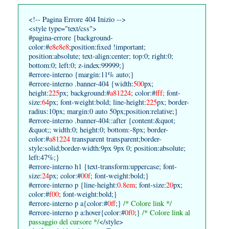
<!-- Pagina Errore 404 Inizio -->
<style type="text/css">
#pagina-errore {background-
color:#
e8e8e8
;position:fixed !important;
position:absolute; text-align:center; top:0; right:0;
bottom:0; left:0; z-index:99999;}
#errore-interno {margin:11% auto;}
#errore-interno .banner-404 {width:
500
px;
height:
225
px; background:#
a81224
; color:#
fff;
font-
size:
64
px; font-weight:bold; line-height:
225
px; border-
radius:10px; margin:0 auto 50px;position:relative;}
#errore-interno .banner-404::after {content:&quot;
&quot;; width:0; height:0; bottom:-8px; border-
color:#
a81224
transparent transparent;border-
style:solid;border-width:9px 9px 0; position:absolute;
left:47%;}
#errore-interno h1 {text-transform:uppercase; font-
size:
24
px; color:#
00f
; font-weight:bold;}
#errore-interno p {line-height:
0.8em
; font-size:
20
px;
color:#
f00
; font-weight:bold;}
#errore-interno p a{color:#
0ff
;}
/* Colore link */
#errore-interno p a:hover{color:#
0f0
;}
/* Colore link al
passaggio del cursore */
</style>