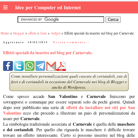
≡
Idee per Computer ed Internet
Home
blogger
effetti
feste
widget
Effetti speciali da inserire nel blog per Carnevale.
Aggiornato:
10/02/2015
|
Nessun commento :
Effetti speciali da inserire nel blog per Carnevale.
Come installare personalizzazioni quali cascate di coriandoli, ssie di
fiori e di coriandoli in occasione del Carnevale nei blog di Blogger e
anche di Wordpress.
San Valentino
Carnevale
Come spesso accade
e
finiscono per
sovrapporsi o comunque per essere separati solo da pochi giorni. Quindi
effetti da installare nei siti per San
dopo aver pubblicato una serie di
Valentino
ecco che procedo a illustrare un paio di personalizzazioni da
Carnevale
usare per
.
Carnevale
maschere
La simbologia tradizionale associata al
è quella delle
e dei coriandoli
. Per quello che riguarda le maschere è difficile trovare
trovare un effetto interessante. Certo si possono inserire nel blog delle