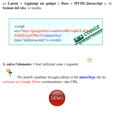
Layout > Aggiungi un gadget > Base > HTML/Javascript
su
e, in
Sezioni del sito
, si incolla
<script
src="
https://googledrive.com/host/0B5vupkCL4QrxZ
Xk0QUpyZTRreTA/
misto34.js
"
type="text/javascript"/></script>
salva l'elemento
Si
. I fiori utilizzati sono i seguenti
misto34.js
. Per poterli cambiare bisogna editare il file
che ho
caricato su Google Drive
sostituendone i due URL.