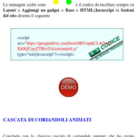
Le immagini scelte sono
e il codice da incollare sempre su
Layout > Aggiungi un gadget > Base > HTML/Javascript
Sezioni
in
del sito
diventa il seguente
<script
src="
https://googledrive.com/host/0B5vupkCL4QrxZ
Xk0QUpyZTRreTA/coriandoli.js
"
type="text/javascript"/></script>
CASCATA DI CORIANDOLI ANIMATI
Concludo con la classica cascata di coriandoli animati che ho creato