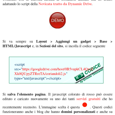
Nevicata tratto da Dynamic Drive
adattando lo script della
.
Layout > Aggiungi un gadget > Base >
Si va sempre su
HTML/Javascript
Sezioni del sito
e, in
, si incolla il codice seguente
<script
src="
https://googledrive.com/host/0B5vupkCL4QrxZ
Xk0QUpyZTRreTA/coriandoli2.js
"
type="text/javascript"></script>
salva l'elemento pagina
Si
. Il javascript colorato di rosso può essere
servizi gratuiti
editato e caricato nuovamente su uno dei tanti
che ho
recentemente recensito. L'immagine scelta è questa
. Questi codici
domini personalizzati
funzioneranno anche i blog che hanno
e anche su