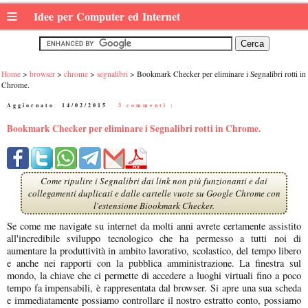
≡
Idee per Computer ed Internet
Home
browser
chrome
segnalibri
Bookmark Checker per eliminare i Segnalibri rotti in
Chrome.
Aggiornato:
14/02/2015
|
3 commenti :
Bookmark Checker per eliminare i Segnalibri rotti in Chrome.
Come ripulire i Segnalibri dai link non più funzionanti e dai
collegamenti duplicati e dalle cartelle vuote su Google Chrome con
l'estensione Biookmark Checker.
Se come me navigate su internet da molti anni avrete certamente assistito
all'incredibile sviluppo tecnologico che ha permesso a tutti noi di
aumentare la produttività in ambito lavorativo, scolastico, del tempo libero
e anche nei rapporti con la pubblica amministrazione. La finestra sul
mondo, la chiave che ci permette di accedere a luoghi virtuali fino a poco
tempo fa impensabili, è rappresentata dal browser. Si apre una sua scheda
e immediatamente possiamo controllare il nostro estratto conto, possiamo