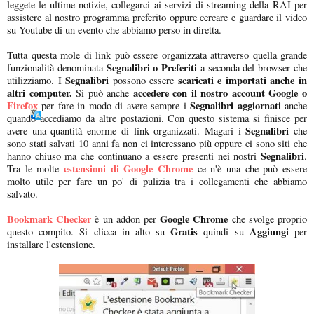
leggete le ultime notizie, collegarci ai servizi di streaming della RAI per
assistere al nostro programma preferito oppure cercare e guardare il video
su Youtube di un evento che abbiamo perso in diretta.
Tutta questa mole di link può essere organizzata attraverso quella grande
Segnalibri o Preferiti
funzionalità denominata
a seconda del browser che
Segnalibri
scaricati e importati anche in
utilizziamo. I
possono essere
altri computer.
accedere con il nostro account
Google o
Si può anche
Firefox
Segnalibri aggiornati
per fare in modo di avere sempre i
anche
quando accediamo da altre postazioni. Con questo sistema si finisce per
Segnalibri
avere una quantità enorme di link organizzati. Magari i
che
sono stati salvati 10 anni fa non ci interessano più oppure ci sono siti che
Segnalibri
hanno chiuso ma che continuano a essere presenti nei nostri
.
estensioni di Google Chrome
Tra le molte
ce n'è una che può essere
molto utile per fare un po' di pulizia tra i collegamenti che abbiamo
salvato.
Bookmark Checker
Google Chrome
è un addon per
che svolge proprio
Gratis
Aggiungi
questo compito. Si clicca in alto su
quindi su
per
installare l'estensione.