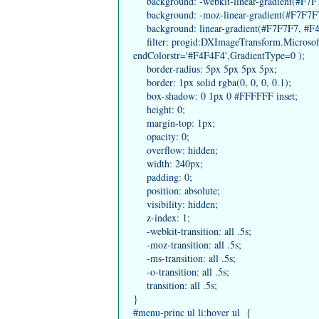
background: -webkit-linear-gradient(#F7F7F
background: -moz-linear-gradient(#F7F7F7, 
background: linear-gradient(#F7F7F7, #F4F4
filter: progid:DXImageTransform.Microsoft.
endColorstr='#F4F4F4',GradientType=0 );
border-radius: 5px 5px 5px 5px;
border: 1px solid rgba(0, 0, 0, 0.1);
box-shadow: 0 1px 0 #FFFFFF inset;
height: 0;
margin-top: 1px;
opacity: 0;
overflow: hidden;
width: 240px;
padding: 0;
position: absolute;
visibility: hidden;
z-index: 1;
-webkit-transition: all .5s;
-moz-transition: all .5s;
-ms-transition: all .5s;
-o-transition: all .5s;
transition: all .5s;
}
#menu-princ ul li:hover ul {