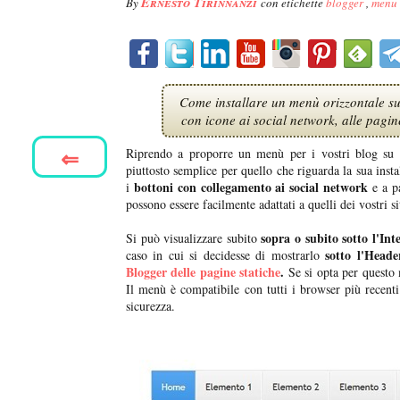
Ernesto Tirinnanzi
By
con etichette
blogger
,
menu
Come installare un menù orizzontale su
con icone ai social network, alle pagine
⇐
Riprendo a proporre un menù per i vostri blog su
piuttosto semplice per quello che riguarda la sua in
bottoni con collegamento ai social network
i
e a pa
possono essere facilmente adattati a quelli dei vostri
sopra o subito sotto l'Int
Si può visualizzare subito
sotto l'Heade
caso in cui si decidesse di mostrarlo
Blogger delle pagine statiche
.
Se si opta per questo 
Il menù è compatibile con tutti i browser più recent
sicurezza.