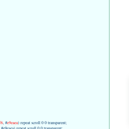
f6
, #
e9eaea
) repeat scroll 0 0 transparent;
9eaea) repeat scroll 0 0 transparent;