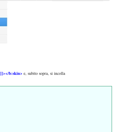
]]></b:skin>
e, subito sopra, si incolla