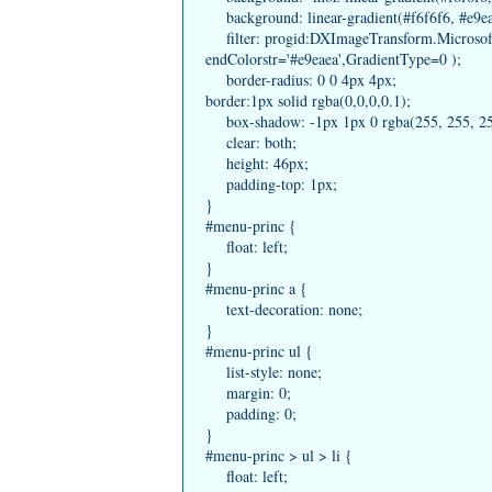
background: linear-gradient(#f6f6f6, #e9eaea
filter: progid:DXImageTransform.Microsoft.g
endColorstr='#e9eaea',GradientType=0 );
border-radius: 0 0 4px 4px;
border:1px solid rgba(0,0,0,0.1);
box-shadow: -1px 1px 0 rgba(255, 255, 255,
clear: both;
height: 46px;
padding-top: 1px;
}
#menu-princ {
float: left;
}
#menu-princ a {
text-decoration: none;
}
#menu-princ ul {
list-style: none;
margin: 0;
padding: 0;
}
#menu-princ > ul > li {
float: left;