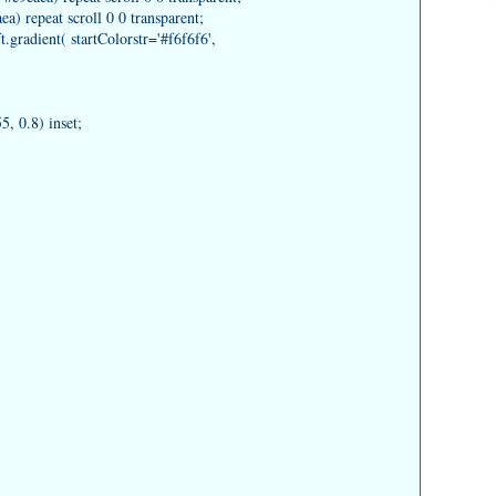
) repeat scroll 0 0 transparent;
radient( startColorstr='#f6f6f6',
 0.8) inset;