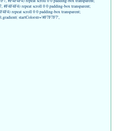
7, #F4F4F4) repeat scroll 0 0 padding-box transparent;
#F4F4F4) repeat scroll 0 0 padding-box transparent;
F4) repeat scroll 0 0 padding-box transparent;
gradient( startColorstr='#F7F7F7',