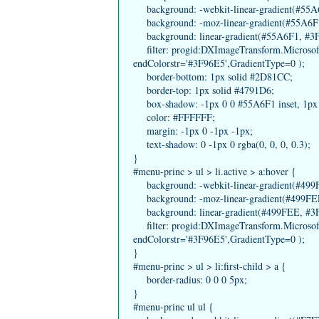
background: -webkit-linear-gradient(#55A6F
background: -moz-linear-gradient(#55A6F1, 
background: linear-gradient(#55A6F1, #3F96
filter: progid:DXImageTransform.Microsoft.
endColorstr='#3F96E5',GradientType=0 );
border-bottom: 1px solid #2D81CC;
border-top: 1px solid #4791D6;
box-shadow: -1px 0 0 #55A6F1 inset, 1px 
color: #FFFFFF;
margin: -1px 0 -1px -1px;
text-shadow: 0 -1px 0 rgba(0, 0, 0, 0.3);
}
#menu-princ > ul > li.active > a:hover {
background: -webkit-linear-gradient(#499FE
background: -moz-linear-gradient(#499FEE, 
background: linear-gradient(#499FEE, #3F96
filter: progid:DXImageTransform.Microsoft.
endColorstr='#3F96E5',GradientType=0 );
}
#menu-princ > ul > li:first-child > a {
border-radius: 0 0 0 5px;
}
#menu-princ ul ul {