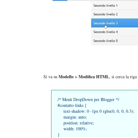
Modello > Modifica HTML
Si va su
, si cerca la riga
/* Menù DropDown per Blogger */
#contatto-links {
text-shadow: 0 -1px 0 rgba(0, 0, 0, 0.3);
margin: auto;
position: relative;
width: 100%;
}