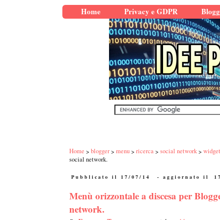
Home
Privacy e GDPR
Blogg
Home
blogger
menu
ricerca
social network
widge
social network.
Pubblicato il 17/07/14
- aggiornato il
1
Menù orizzontale a discesa per Blogger
network.