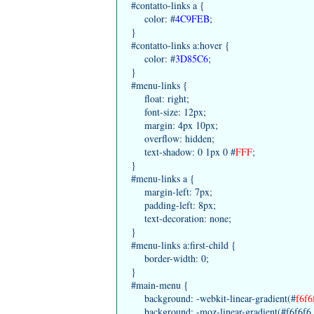
#contatto-links a {
color: #
4C9FEB
;
}
#contatto-links a:hover {
color: #
3D85C6
;
}
#menu-links {
float: right;
font-size: 12px;
margin: 4px 10px;
overflow: hidden;
text-shadow: 0 1px 0 #
FFF
;
}
#menu-links a {
margin-left: 7px;
padding-left: 8px;
text-decoration: none;
}
#menu-links a:first-child {
border-width: 0;
}
#main-menu {
background: -webkit-linear-gradient(#
f6f6
background: -moz-linear-gradient(#f6f6f6, #e