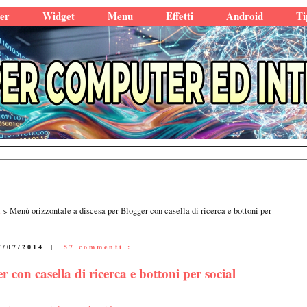
er
Widget
Menu
Effetti
Android
Ti
t
Menù orizzontale a discesa per Blogger con casella di ricerca e bottoni per
7/07/2014
|
57 commenti :
 con casella di ricerca e bottoni per social