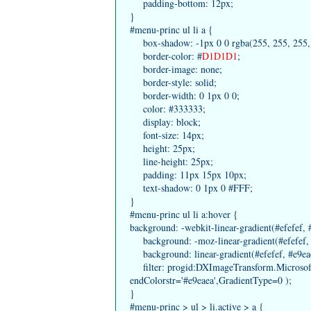
padding-bottom: 12px;
}
#menu-princ ul li a {
box-shadow: -1px 0 0 rgba(255, 255, 255, 0.
border-color: #
D1D1D1
;
border-image: none;
border-style: solid;
border-width: 0 1px 0 0;
color: #333333;
display: block;
font-size: 14px;
height: 25px;
line-height: 25px;
padding: 11px 15px 10px;
text-shadow: 0 1px 0 #FFF;
}
#menu-princ ul li a:hover {
background: -webkit-linear-gradient(#efefef, #
background: -moz-linear-gradient(#efefef, #e
background: linear-gradient(#efefef, #e9eaea
filter: progid:DXImageTransform.Microsoft.g
endColorstr='#e9eaea',GradientType=0 );
}
#menu-princ > ul > li.active > a {