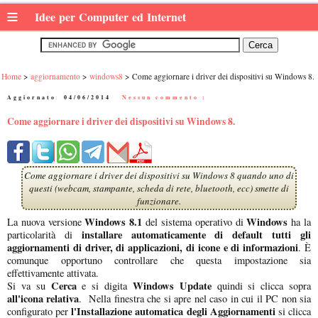
≡
Idee per Computer ed Internet
Home
aggiornamento
windows8
Come aggiornare i driver dei dispositivi su Windows 8.
Aggiornato:
04/06/2014
|
Nessun commento :
Come aggiornare i driver dei dispositivi su Windows 8.
Come aggiornare i driver dei dispositivi su Windows 8 quando uno di
questi (webcam, stampante, scheda di rete, bluetooth, ecc) smette di
funzionare.
Windows 8.1
Windows
La nuova versione
del sistema operativo di
ha la
installare automaticamente di default tutti gli
particolarità di
aggiornamenti di driver, di applicazioni, di icone e di informazioni
. È
comunque opportuno controllare che questa impostazione sia
effettivamente attivata.
Cerca
Windows Update
Si va su
e si digita
quindi si clicca sopra
all'icona relativa
. Nella finestra che si apre nel caso in cui il PC non sia
l'Installazione automatica degli Aggiornamenti
configurato per
si clicca