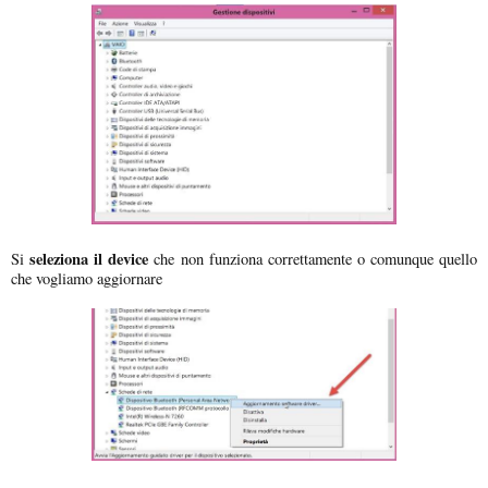
seleziona il device
Si
che non funziona correttamente o comunque quello
che vogliamo aggiornare