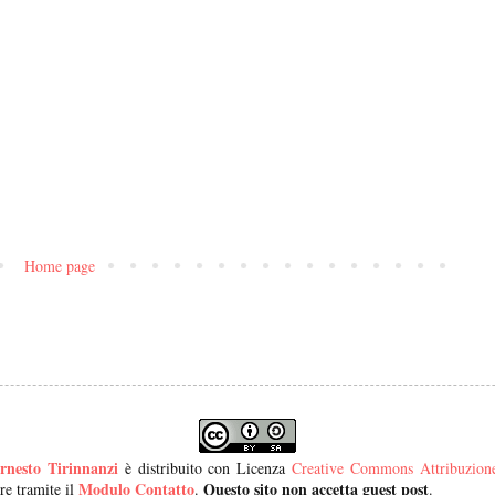
Home page
rnesto Tirinnanzi
è distribuito con Licenza
Creative Commons Attribuzione 
Modulo Contatto
Questo sito non accetta guest post
re tramite il
.
.