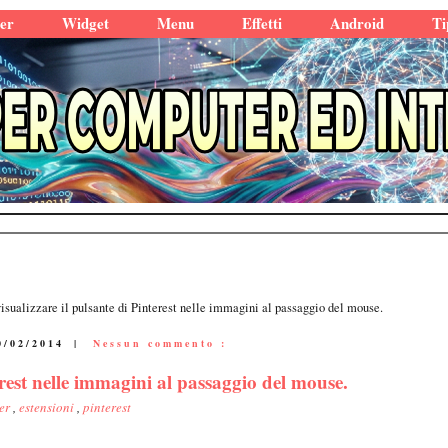
er
Widget
Menu
Effetti
Android
Ti
sualizzare il pulsante di Pinterest nelle immagini al passaggio del mouse.
0/02/2014
|
Nessun commento :
erest nelle immagini al passaggio del mouse.
er
,
estensioni
,
pinterest