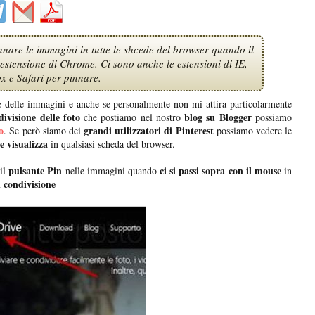
innare le immagini in tutte le shcede del browser quando il
stensione di Chrome. Ci sono anche le estensioni di IE,
ox e Safari per pinnare.
e delle immagini e anche se personalmente non mi attira particolarmente
divisione delle foto
blog su Blogger
che postiamo nel nostro
possiamo
o
grandi utilizzatori di Pinterest
. Se però siamo dei
possiamo vedere le
e visualizza
in qualsiasi scheda del browser.
pulsante Pin
ci si passi sopra con il mouse
il
nelle immagini quando
in
i condivisione