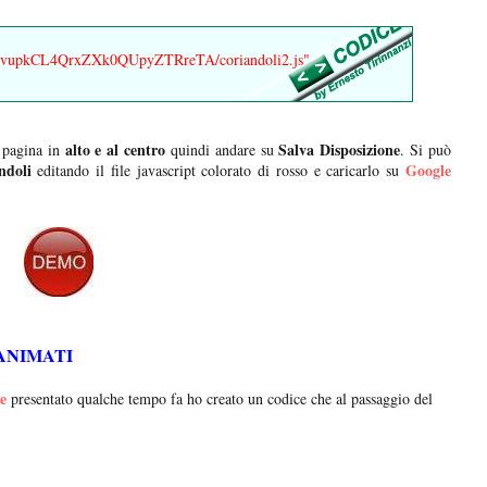
0B5vupkCL4QrxZXk0QUpyZTRreTA/coriandoli2.js"
alto e al centro
Salva Disposizione
 pagina in
quindi andare su
. Si può
ndoli
Google
editando il file javascript colorato di rosso e caricarlo su
ANIMATI
le
presentato qualche tempo fa ho creato un codice che al passaggio del