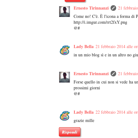
Ernesto Tirinnanzi
21 febbraio
Come no! C'è. È l'icona a forma di 
http://i.imgur.com/rrt2fxY.png
@#
Lady Bella
21 febbraio 2014 alle o
in un mio blog sì e in un altro no gi
Ernesto Tirinnanzi
21 febbraio
Forse quello in cui non si vede ha u
prossimi giorni
@#
Lady Bella
22 febbraio 2014 alle o
grazie mille
Rispondi