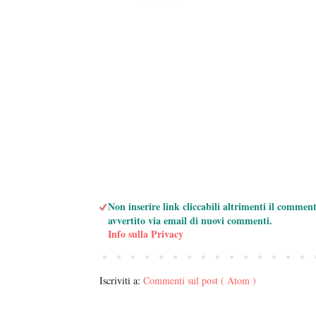
Non inserire link cliccabili altrimenti il commen
avvertito via email di nuovi commenti.
Info sulla Privacy
Iscriviti a:
Commenti sul post ( Atom )