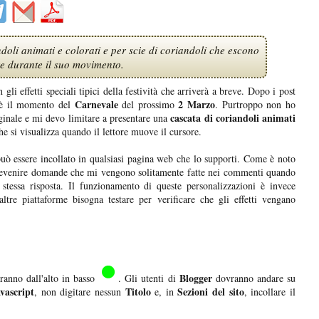
ndoli animati e colorati e per scie di coriandoli che escono
e durante il suo movimento.
i effetti speciali tipici della festività che arriverà a breve. Dopo i post
Carnevale
2 Marzo
 il momento del
del prossimo
. Purtroppo non ho
cascata di coriandoli animati
ginale e mi devo limitare a presentare una
e si visualizza quando il lettore muove il cursore.
uò essere incollato in qualsiasi pagina web che lo supporti. Come è noto
evenire domande che mi vengono solitamente fatte nei commenti quando
 stessa risposta. Il funzionamento di queste personalizzazioni è invece
altre piattaforme bisogna testare per verificare che gli effetti vengano
Blogger
eranno dall'alto in basso
. Gli utenti di
dovranno andare su
vascript
Titolo
Sezioni del sito
, non digitare nessun
e, in
, incollare il