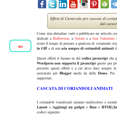
Effetti di Carnevale per cascate di coria
dal cursor
Come mia abitudine vado a pubblicare un articolo con gl
Halloween
Natale
San Valentino
dedicati a
, a
e a
è
avuto il tempo di pensare a qualcosa di veramente ori
⇐
in GIF
scia sempre di coriandoli animati
e di una
ch
codice javascript
Questi effetti si basano su del
che p
Wordpress non supporta il javascript
questo per pr
presento questi effetti e a cui devo dare sempre la
Blogger
Demo
assicurato per
anche da delle
. Per 
supportati.
CASCATA DI CORIANDOLI ANIMATI
I coriandoli visualizzati saranno multicolore e scend
Layout > Aggiungi un gadget > Base > HTML/Ja
codice seguente