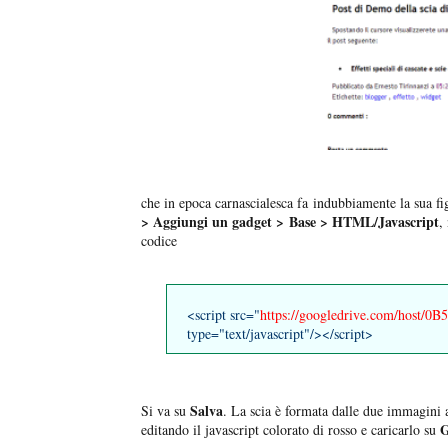
che in epoca carnascialesca fa indubbiamente la sua fi
> Aggiungi un gadget > Base > HTML/Javascript
,
codice
<script src="
https://googledrive.com/host/
type="text/javascript"/></script>
Salva
Si va su
. La scia è formata dalle due immagini
G
editando il javascript colorato di rosso e caricarlo su