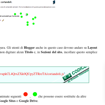
Blogger
Layout
gura. Gli utenti di
anche in questo caso devono andare su
Titolo
Sezioni del sito
 non digitare alcun
e, in
, incollare questo semplice
0B5vupkCL4QrxZXk0QUpyZTRreTA/coriandoli.js
"
 animate seguenti
,
che possono essere sostituite da altre
oogle Sites
Google Drive
o
.