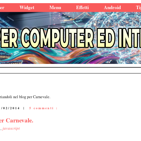
er
Widget
Menu
Effetti
Android
Ti
riandoli nel blog per Carnevale.
1/02/2014
|
5 commenti :
per Carnevale.
i
,
javascript