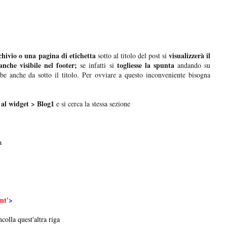
hivio o una pagina di etichetta
visualizzerà il
sotto al titolo del post si
anche visibile nel footer;
togliesse la spunta
se infatti si
andando su
be anche da sotto il titolo. Per ovviare a questo inconveniente bisogna
al widget > Blog1
e si cerca la stessa sezione
a
nt'
>
incolla quest'altra riga