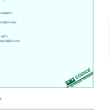
p='name'>
title/></a>
url'>
t.title/></a>
te