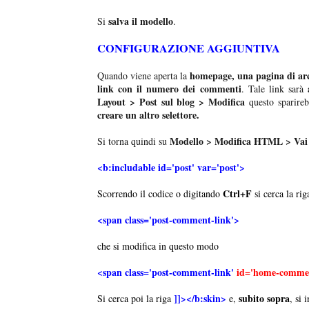
salva il modello
Si
.
CONFIGURAZIONE AGGIUNTIVA
homepage, una pagina di arc
Quando viene aperta la
link con il numero dei commenti
. Tale link sarà
Layout > Post sul blog > Modifica
questo sparireb
creare un altro selettore.
Modello > Modifica HTML > Vai 
Si torna quindi su
<b:includable id='post' var='post'>
Ctrl+F
Scorrendo il codice o digitando
si cerca la rig
<span class='post-comment-link'>
che si modifica in questo modo
<span class='post-comment-link'
id='home-comme
]]></b:skin>
subito sopra
Si cerca poi la riga
e,
, si 