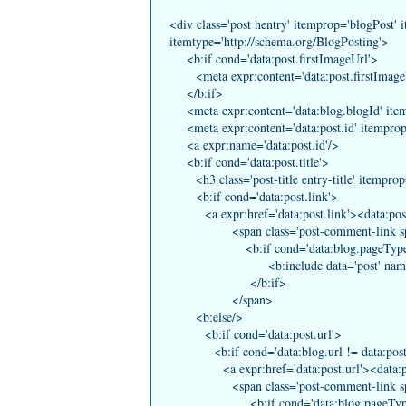
<div class='post hentry' itemprop='blogPost' 
itemtype='http://schema.org/BlogPosting'>
<b:if cond='data:post.firstImageUrl'>
<meta expr:content='data:post.firstImageU
</b:if>
<meta expr:content='data:blog.blogId' item
<meta expr:content='data:post.id' itemprop
<a expr:name='data:post.id'/>
<b:if cond='data:post.title'>
<h3 class='post-title entry-title' itempro
<b:if cond='data:post.link'>
<a expr:href='data:post.link'><data:post.
<span class='post-comment-link spk-
<b:if cond='data:blog.pageType != &
<b:include data='post' name='co
</b:if>
</span>
<b:else/>
<b:if cond='data:post.url'>
<b:if cond='data:blog.url != data:post.
<a expr:href='data:post.url'><data:pos
<span class='post-comment-link spk-
<b:if cond='data:blog.pageType != 