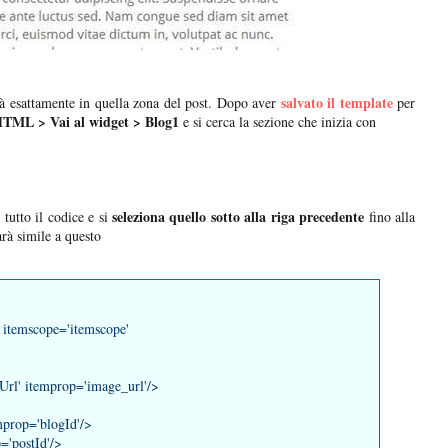
salvato il template
à esattamente in quella zona del post. Dopo aver
per
HTML > Vai al widget > Blog1
e si cerca la sezione che inizia con
seleziona quello sotto alla riga
precedente
 tutto il codice e si
fino alla
arà simile a questo
 itemscope='itemscope'
rl' itemprop='image_url'/>
prop='blogId'/>
op='postId'/>