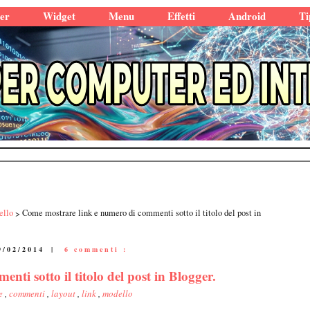
er
Widget
Menu
Effetti
Android
Ti
ello
Come mostrare link e numero di commenti sotto il titolo del post in
9/02/2014
|
6 commenti :
ti sotto il titolo del post in Blogger.
ce
,
commenti
,
layout
,
link
,
modello