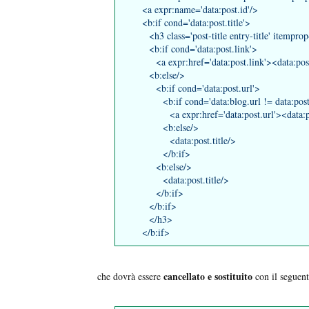
<a expr:name='data:post.id'/>
<b:if cond='data:post.title'>
<h3 class='post-title entry-title' itempro
<b:if cond='data:post.link'>
<a expr:href='data:post.link'><data:post.
<b:else/>
<b:if cond='data:post.url'>
<b:if cond='data:blog.url != data:post.
<a expr:href='data:post.url'><data:pos
<b:else/>
<data:post.title/>
</b:if>
<b:else/>
<data:post.title/>
</b:if>
</b:if>
</h3>
</b:if>
cancellato e sostituito
che dovrà essere
con il seguen