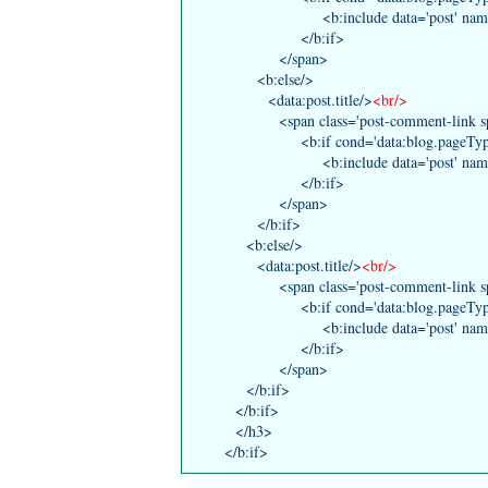
<b:include data='post' name='co
</b:if>
</span>
<b:else/>
<data:post.title/>
<br/>
<span class='post-comment-link spk-
<b:if cond='data:blog.pageType != 
<b:include data='post' name='co
</b:if>
</span>
</b:if>
<b:else/>
<data:post.title/>
<br/>
<span class='post-comment-link spk-
<b:if cond='data:blog.pageType != 
<b:include data='post' name='co
</b:if>
</span>
</b:if>
</b:if>
</h3>
</b:if>