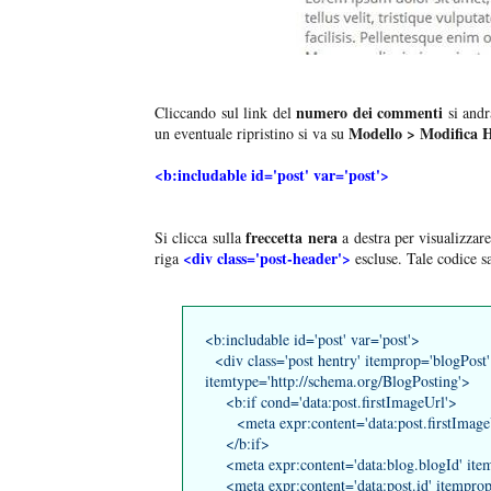
numero dei commenti
Cliccando sul link del
si andr
Modello > Modifica 
un eventuale ripristino si va su
<b:includable id='post' var='post'>
freccetta nera
Si clicca sulla
a destra per visualizzare
<div class='post-header'>
riga
escluse. Tale codice s
<b:includable id='post' var='post'>
<div class='post hentry' itemprop='blogPost'
itemtype='http://schema.org/BlogPosting'>
<b:if cond='data:post.firstImageUrl'>
<meta expr:content='data:post.firstImageU
</b:if>
<meta expr:content='data:blog.blogId' item
<meta expr:content='data:post.id' itempr