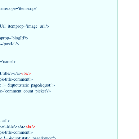
itemscope='itemscope'
rl' itemprop='image_url'/>
prop='blogId'/>
='postId'/>
p='name'>
title/></a>
<br/>
title-comment'>
quot;static_page&quot;'>
mment_count_picker'/>
url'>
t.title/></a>
<br/>
title-comment'>
&quot;static_page&quot;'>