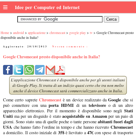
≡
Idee per Computer ed Internet
Home
android
applicazione
chromecast
google play
tv
Google Chromecast presto
disponibile anche in Italia?
Aggiornato:
20/10/2013
|
Nessun commento :
Google Chromecast presto disponibile anche in Italia?
L'applicazione Chromecast è disponibile anche per gli utenti italiani
di Google Play. Si tratta di un indizio quasi certo che tra non molto
anche il device Chromecast sarà commercializzato anche in Italia.
Chromecast
Google
Come certo saprete
è un device realizzato da
che si
porta HDMI
televisore
può connettere con una
di un
o di un altro
Stati
apparecchio elettronico. Per il momento è disponibile sono negli
Uniti
acquistabile su Amazon
ma per un disguido è stato
per un paio di
abitanti fuori dagli
giorni. Sono stato una di quelle poche o tante persone
USA
Chromecast
che hanno fatto l'ordine in tempo e che hanno ricevuto
35$
47€
a domicilio. Il costo iniziale di
è lievitato a
con spese di trasporto