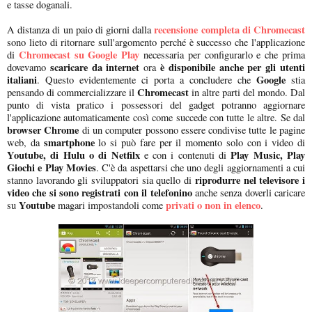
e tasse doganali.
recensione completa di Chromecast
A distanza di un paio di giorni dalla
sono lieto di ritornare sull'argomento perché è successo che l'applicazione
Chromecast su Google Play
di
necessaria per configurarlo e che prima
scaricare da internet
è disponibile anche per gli utenti
dovevamo
ora
italiani
Google
. Questo evidentemente ci porta a concludere che
stia
Chromecast
pensando di commercializzare il
in altre parti del mondo. Dal
punto di vista pratico i possessori del gadget potranno aggiornare
l'applicazione automaticamente così come succede con tutte le altre. Se dal
browser Chrome
di un computer possono essere condivise tutte le pagine
smartphone
web, da
lo si può fare per il momento solo con i video di
Youtube, di Hulu o di Netfilx
Play Music, Play
e con i contenuti di
Giochi e Play Movies
. C'è da aspettarsi che uno degli aggiornamenti a cui
riprodurre nel televisore i
stanno lavorando gli sviluppatori sia quello di
video che si sono registrati con il telefonino
anche senza doverli caricare
Youtube
privati o non in elenco
su
magari impostandoli come
.