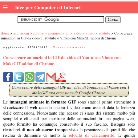
≡
Idee per Computer ed Internet
Home
animazioni
chrome
estensioni
gif
video
vimeo
youtube
Come creare
animazioni in GIF da video di Youtube o Vimeo con MakeGIF addon di Chrome.
Aggiornato:
17/08/2013
|
Nessun commento :
Come creare animazioni in GIF da video di Youtube o Vimeo con
MakeGIF addon di Chrome.
Come creare delle immagini GIF da video di Youtube o di Vimeo con
MakeGIF una estensione di Google Chrome.
immagini animate in formato GIF
Le
sono state il primo strumento a
vivacizzare il web
quando ancora i video erano assenti data la lentezza
delle connessioni. Nonostante che adesso ci siano dei sistemi molto più
semplici e efficienti per mostrare delle animazioni in una pagina web,
questo formato ha comunque conservato il suo fascino. Bisogna solo
non abusarne troppo
ricordarci di
visto la pesantezza di questi file che
velocità di caricamento
rischia di diminuire di molto la
. È quindi