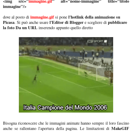
<img src="
immagine.gif
" alt="nome-immagine" title="titolo
immagine"/>
immagine.gif
l'hotlink della animazione su
dove al posto di
si pone
Picasa
l'Editor di Blogger
pubblicare
. Si può anche usare
e scegliere di
la foto Da un URL
inserendo appunto quello diretto
Bisogna riconoscere che le immagini animate hanno sempre il loro fascino
MakeGIF
anche se rallentano l'apertura della pagina. Le limitazioni di