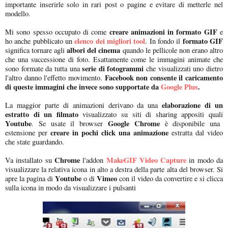
importante inserirle solo in rari post o pagine e evitare di metterle nel
modello.
creare animazioni in formato GIF
Mi sono spesso occupato di come
e
elenco dei migliori tool
formato GIF
ho anche pubblicato un
. In fondo il
albori del cinema
significa tornare agli
quando le pellicole non erano altro
che una successione di foto. Esattamente come le immagini animate che
serie di fotogrammi
sono formate da tutta una
che visualizzati uno dietro
Facebook non consente il caricamento
l'altro danno l'effetto movimento.
di queste immagini che invece sono supportate da
Google Plus
.
elaborazione di un
La maggior parte di animazioni derivano da una
estratto di un filmato
visualizzato su siti di sharing appositi quali
Youtube
Google Chrome
. Se usate il browser
è disponibile una
creare in pochi click una animazione
estensione per
estratta dal video
che state guardando.
Chrome
MakeGIF Video Capture
Va installato su
l'addon
in modo da
visualizzare la relativa icona in alto a destra della parte alta del browser. Si
Youtube
Vimeo
apre la pagina di
o di
con il video da convertire e si clicca
sulla icona in modo da visualizzare i pulsanti