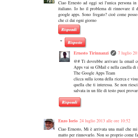
Ciao Ernesto ad oggi sei l'unica persona in
italiano. Io ho il problema di rinnovare il 
google apps. Sono fregato? cioè come posso 
che ci dai ogni giorno
Rispondi
Risposte
Ernesto Tirinnanzi
7 luglio 20
@# Ti dovrebbe arrivare la email co
Apps vai su GMail e nella casella di r
The Google Apps Team
clicca sulla icona della ricerca e vis
quella che ti interessa. Se non rie
salvata in un file di testo puoi prova
Rispondi
Enzo Iorio
24 luglio 2013 alle ore 10:52
Ciao Ernesto, Mi è arrivata una mail che mi
matto per rinnovarlo. Non so proprio come fa