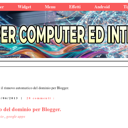
er
Widget
Menu
Effetti
Android
Ti
il rinnovo automatico del dominio per Blogger.
8/06/2013
|
28 commenti :
o del dominio per Blogger.
nio
,
google apps