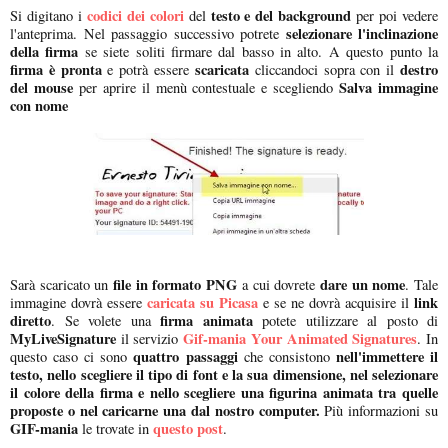
codici dei colori
testo e del background
Si digitano i
del
per poi vedere
selezionare l'inclinazione
l'anteprima. Nel passaggio successivo potrete
della firma
se siete soliti firmare dal basso in alto. A questo punto la
firma è pronta
scaricata
destro
e potrà essere
cliccandoci sopra con il
del mouse
Salva immagine
per aprire il menù contestuale e scegliendo
con nome
file in formato PNG
dare un nome
Sarà scaricato un
a cui dovrete
. Tale
caricata su Picasa
link
immagine dovrà essere
e se ne dovrà acquisire il
diretto
firma animata
. Se volete una
potete utilizzare al posto di
MyLiveSignature
Gif-mania Your Animated Signatures
il servizio
. In
quattro passaggi
nell'immettere il
questo caso ci sono
che consistono
testo, nello scegliere il tipo di font e la sua dimensione, nel selezionare
il colore della firma e nello scegliere una figurina animata tra quelle
proposte o nel caricarne una dal nostro computer.
Più informazioni su
GIF-mania
questo post
le trovate in
.