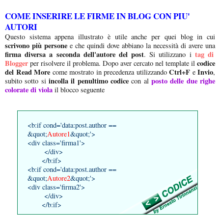
COME INSERIRE LE FIRME IN BLOG CON PIU'
AUTORI
Questo sistema appena illustrato è utile anche per quei blog in cui
scrivono più persone
e che quindi dove abbiano la necessità di avere una
firma diversa a seconda dell'autore del post
tag di
. Si utilizzano i
Blogger
codice
per risolvere il problema. Dopo aver cercato nel template il
del Read More
Ctrl+F
Invio
come mostrato in precedenza utilizzando
e
,
incolla il penultimo codice
posto delle due righe
subito sotto si
con al
colorate di viola
il blocco seguente
<b:if cond='data:post.author ==
&quot;
Autore1
&quot;'>
<div class='firma1'>
</div>
</b:if>
<b:if cond='data:post.author ==
&quot;
Autore2
&quot;'>
<div class='firma2'>
</div>
</b:if>