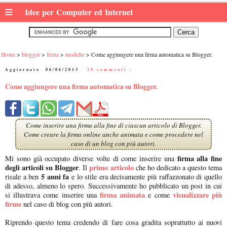
≡
Idee per Computer ed Internet
Home
blogger
firma
modello
Come aggiungere una firma automatica su Blogger.
Aggiornato:
06/06/2013
|
10 commenti :
Come aggiungere una firma automatica su Blogger.
Come inserire una firma alla fine di ciascun articolo di Blogger.
Come creare la firma online anche animata e come procedere nel
caso di un blog con più autori.
firma alla fine
Mi sono già occupato diverse volte di come inserire una
degli articoli su Blogger
primo articolo
. Il
che ho dedicato a questo tema
5 anni fa
risale a ben
e lo stile era decisamente più raffazzonato di quello
di adesso, almeno lo spero. Successivamente ho pubblicato un post in cui
firma animata
visualizzare più
si illustrava come inserire una
e come
firme
nel caso di blog con più autori.
Riprendo questo tema credendo di fare cosa gradita soprattutto ai nuovi