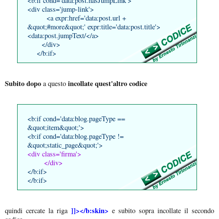
<b:if cond='data:post.hasJumpLink'>
<div class='jump-link'>
<a expr:href='data:post.url +
&quot;#more&quot;' expr:title='data:post.title'>
<data:post.jumpText/</a>
</div>
</b:if>
Subito dopo
incollate quest'altro codice
a questo
<b:if cond='data:blog.pageType ==
&quot;item&quot;'>
<b:if cond='data:blog.pageType !=
&quot;static_page&quot;'>
<div class='firma'>
</div>
</b:if>
</b:if>
]]></b:skin>
quindi cercate la riga
e subito sopra incollate il secondo