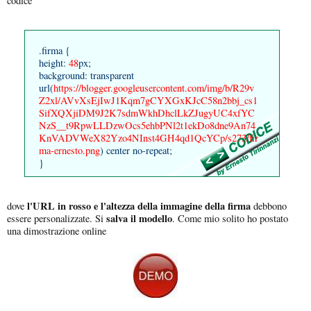
codice
.firma {
height:
48
px;
background: transparent
url(
https://blogger.googleusercontent.com/img/b/R29v
Z2xl/AVvXsEjIwJ1Kqm7gCYXGxKJcC58n2bbj_cs1
SifXQXjiDM9J2K7sdmWkhDhclLkZJugyUC4xfYC
NzS__t9RpwLLDzwOcs5ehbPNl2t1ekDo8dne9An74
KnVADVWeX82Yzo4NInst4GH4qd1QcYCp/s273/fir
ma-ernesto.png
) center no-repeat;
}
l'URL in rosso e l'altezza della immagine della firma
dove
debbono
salva il modello
essere personalizzate. Si
. Come mio solito ho postato
una dimostrazione online