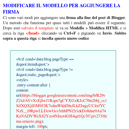
MODIFICARE IL MODELLO PER AGGIUNGERE LA
FIRMA
firma alla fine del post di Blogger
Ci sono vari modi per aggiungere una
.
Un metodo che funziona per quasi tutti i modelli può essere il seguente.
salvato il template
Modello > Modifica HTML
Dopo aver
si va su
e si
</head>
Ctrl+F
Invio
Subito
cerca la riga
cliccando su
e pigiando su
.
sopra a questa riga
incolla questo nuovo codice
si
<b:if cond='data:blog.pageType ==
&quot;item&quot;'>
<b:if cond='data:blog.pageType !=
&quot;static_page&quot;'>
<style>
.entry-content:after {
content:
url(
https://blogger.googleusercontent.com/img/b/R29v
Z2xl/AVvXsEjIwJ1Kqm7gCYXGxKJcC58n2bbj_cs1
SifXQXjiDM9J2K7sdmWkhDhclLkZJugyUC4xfYC
NzS__t9RpwLLDzwOcs5ehbPNl2t1ekDo8dne9An74
KnVADVWeX82Yzo4NInst4GH4qd1QcYCp/s273/fir
ma-ernesto.png
);
margin-left:
100
px;