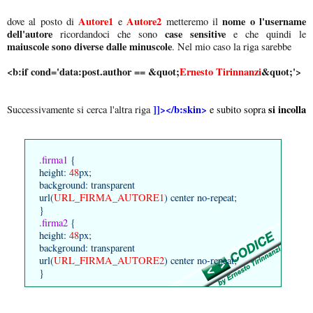
Autore1
Autore2
nome o l'username
dove al posto di
e
metteremo il
dell'autore
case sensitive
ricordandoci che sono
e che quindi le
maiuscole sono diverse dalle minuscole
. Nel mio caso la riga sarebbe
<b:if cond='data:post.author == &quot;
Ernesto Tirinnanzi
&quot;'>
]]></b:skin>
si incolla
Successivamente si cerca l'altra riga
e subito sopra
.firma1
{
height:
48
px;
background: transparent
url(
URL_FIRMA_AUTORE1
) center no-repeat;
}
.firma2
{
height:
48
px;
background: transparent
url(
URL_FIRMA_AUTORE2
) center no-repeat;
}