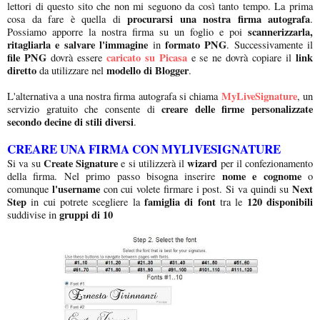
lettori di questo sito che non mi seguono da così tanto tempo. La prima
procurarsi una nostra firma autografa
cosa da fare è quella di
.
scannerizzarla,
Possiamo apporre la nostra firma su un foglio e poi
ritagliarla e salvare l'immagine
formato PNG
in
. Successivamente il
file PNG
caricato su Picasa
link
dovrà essere
e se ne dovrà copiare il
diretto
modello di Blogger
da utilizzare nel
.
MyLiveSignature
L'alternativa a una nostra firma autografa si chiama
, un
creare delle firme personalizzate
servizio gratuito che consente di
secondo decine di stili diversi
.
CREARE UNA FIRMA CON MYLIVESIGNATURE
Create Signature
wizard
Si va su
e si utilizzerà il
per il confezionamento
nome e cognome
della firma. Nel primo passo bisogna inserire
o
l'username
Next
comunque
con cui volete firmare i post. Si va quindi su
Step
famiglia di font
120 disponibili
in cui potrete scegliere la
tra le
gruppi di 10
suddivise in