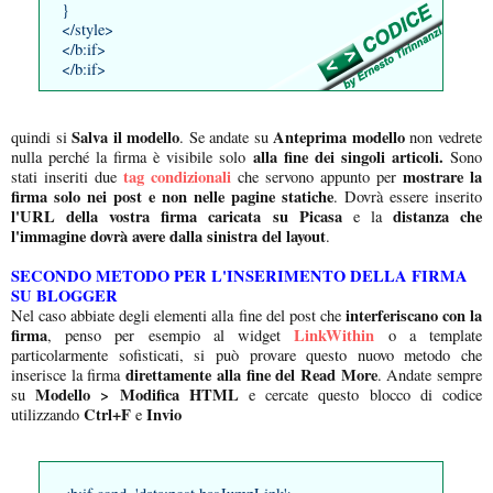
}
</style>
</b:if>
</b:if>
Salva il modello
Anteprima modello
quindi si
. Se andate su
non vedrete
alla fine dei singoli articoli.
nulla perché la firma è visibile solo
Sono
tag condizionali
mostrare la
stati inseriti due
che servono appunto per
firma solo nei post e non nelle pagine statiche
. Dovrà essere inserito
l'URL della vostra firma caricata su Picasa
distanza che
e la
l'immagine dovrà avere dalla sinistra del layout
.
SECONDO METODO PER L'INSERIMENTO DELLA FIRMA
SU BLOGGER
interferiscano con la
Nel caso abbiate degli elementi alla fine del post che
firma
LinkWithin
, penso per esempio al widget
o a template
particolarmente sofisticati, si può provare questo nuovo metodo che
direttamente alla fine del Read More
inserisce la firma
. Andate sempre
Modello > Modifica HTML
su
e cercate questo blocco di codice
Ctrl+F
Invio
utilizzando
e