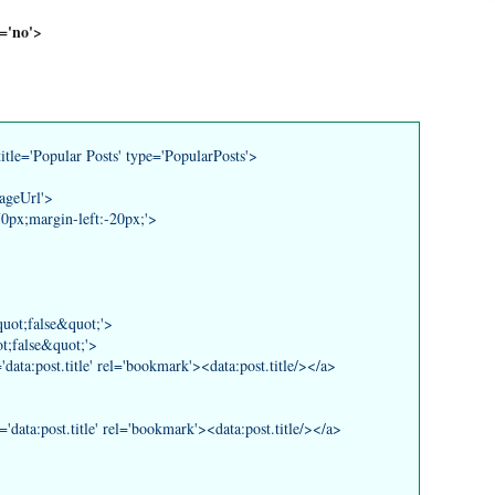
='no'>
 title='Popular Posts' type='PopularPosts'>
pageUrl'>
0px;margin-left:-20px;'>
ot;false&quot;'>
;false&quot;'>
ta:post.title' rel='bookmark'><data:post.title/></a>
ata:post.title' rel='bookmark'><data:post.title/></a>