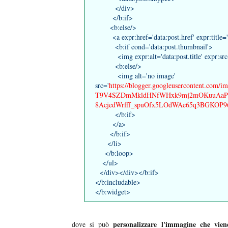
</div>
</b:if>
<b:else/>
<a expr:href='data:post.href' expr:title='da
<b:if cond='data:post.thumbnail'>
<img expr:alt='data:post.title' expr:src='
<b:else/>
<img alt='no image'
src='
https://blogger.googleusercontent.c
T9V4SZDmMkldHNfWHxk9mj2mOKuuAaP2u
8AcjedWrfff_spuOfx5LOdWAe65q3BGKOP96n/
</b:if>
</a>
</b:if>
</li>
</b:loop>
</ul>
</div></div></b:if>
</b:includable>
</b:widget>
personalizzare l'immagine che vien
dove si può