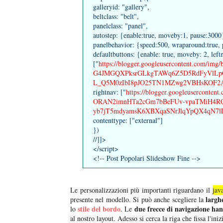
galleryid: "gallery",
beltclass: "belt",
panelclass: "panel",
autostep: {enable:true, moveby:1, pause:3000
panelbehavior: {speed:500, wraparound:true, p
defaultbuttons: {enable: true, moveby: 2, left
["
https://blogger.googleusercontent.com
G4JMGQXPksrGLkgTAWq6Z5D5RdFyVlLpC
L_Q5M0zIbI8pJO25TN1MZwg2VBHsKOF2Asu
rightnav: ["
https://blogger.googleuserconte
ORAN2imnHTa2cGm7bBeFUv-vpaTMiH4R
yb7jT5mdyamsK6XBXqaSNrJlqYpQX4qN7lL
contenttype: ["external"]
})
//]]>
</script>
<!-- Post Popolari Slideshow Fine -->
Le personalizzazioni più importanti riguardano il
jav
largh
presente nel modello. Si può anche scegliere la
stile del bordo
due frecce di navigazione han
lo
. Le
al nostro layout. Adesso si cerca la riga che fissa l'ini