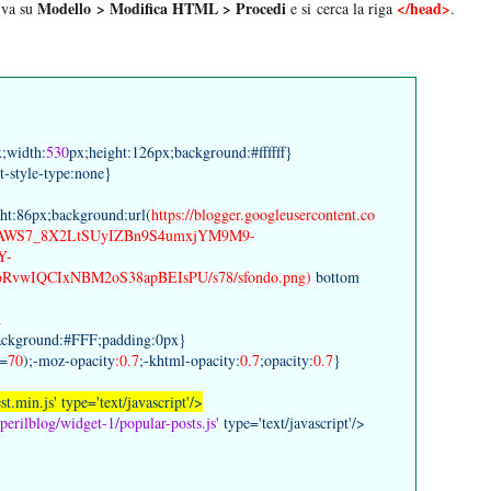
Modello > Modifica HTML > Procedi
</head>
 va su
e si cerca la riga
.
x;width:
530
px;height:126px;background:#ffffff}
st-style-type:none}
ght:86px;background:url(
https://blogger.googleusercontent.co
EfAWS7_8X2LtSUyIZBn9S4umxjYM9M9-
Y-
RvwIQCIxNBM2oS38apBEIsPU/s78/sfondo.png)
bottom
d
ackground:#FFF;padding:0px}
y=
70
);-moz-opacity
:0.7
;-khtml-opacity:
0.7
;opacity:
0.7
}
st.min.js' type='text/javascript'/>
tperilblog/widget-1/popular-posts.js'
type='text/javascript'/>