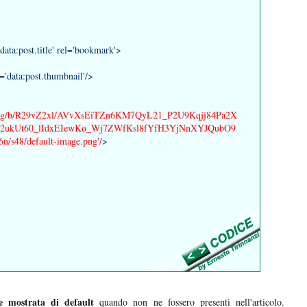
ta:post.title' rel='bookmark'>
data:post.thumbnail'/>
om/img/b/R29vZ2xl/AVvXsEiTZn6KM7QyL21_P2U9Kqjj84Pa2X
kUt60_lIdxEIewKo_Wj7ZWfKsl8fYfH3YjNnXYJQubO9
s48/default-image.png'/
>
e mostrata di default
quando non ne fossero presenti nell'articolo.