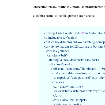
<b:section class='main' id='main' showaddelement
subito sotto
e,
, si incolla questo nuovo codice
<b:widget id='PopularPosts
19
' locked='false'
<b:includable id='main'>
<b:if cond='data:blog.url == data:blog.home
<div style='margin-top:20px;margin-bottom:7
<div id='gallery'>
<ul class='belt'>
<b:loop values='data:posts' var='post'>
<li class='panel'>
<b:if cond='data:showThumbnails == &qu
<b:if cond='data:showSnippets == &quot
<a expr:href='data:post.href' expr:title='da
<b:else/>
<div class='item-title'>
<a expr:href='data:post.href' expr:title='d
</div>
<div class='item-snippet'>
<data:post.snippet/>