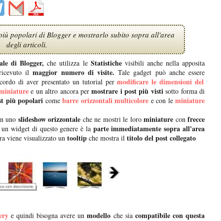
iù popolari di Blogger e mostrarlo subito sopra all'area
degli articoli.
iale di Blogger,
Statistiche
che utilizza le
visibili anche nella apposita
maggior numero di visite.
ricevuto il
Tale gadget può anche essere
modificare le dimensioni del
cordo di aver presentato un tutorial per
 miniature
mostrare i post più visti
e un altro ancora per
sotto forma di
st più popolari
barre orizzontali
multicolore
miniature
come
e con le
slideshow orizzontale
miniature
frecce
 in uno
che ne mostri le loro
con
parte immediatamente sopra all'area
 un widget di questo genere è la
tooltip
titolo del post collegato
ura viene visualizzato un
che mostra il
ery
modello
compatibile con questa
e quindi bisogna avere un
che sia