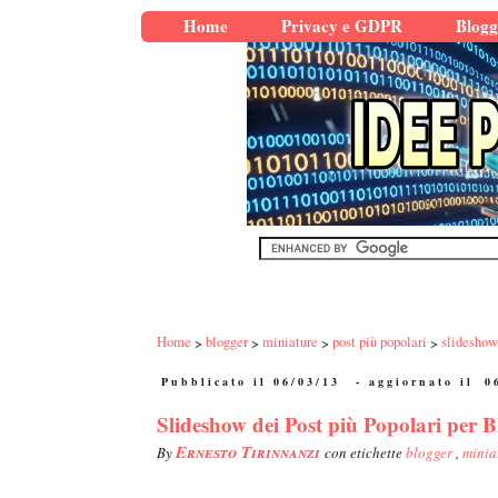
Home
Privacy e GDPR
Blogg
Home
blogger
miniature
post più popolari
slideshow
Pubblicato il 06/03/13
- aggiornato il
0
Slideshow dei Post più Popolari per B
Ernesto Tirinnanzi
By
con etichette
blogger
,
minia