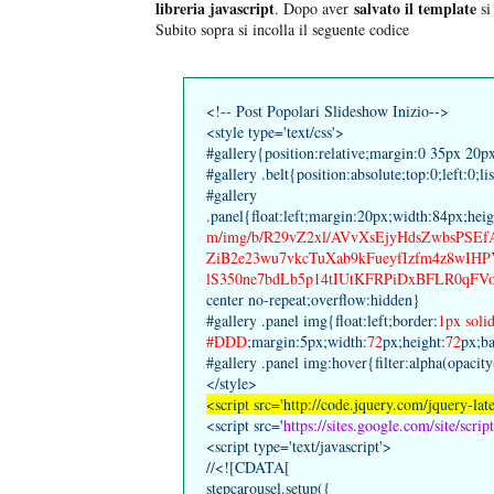
libreria javascript
salvato il template
. Dopo aver
si
Subito sopra si incolla il seguente codice
<!-- Post Popolari Slideshow Inizio-->
<style type='text/css'>
#gallery{position:relative;margin:0 35px 20p
#gallery .belt{position:absolute;top:0;left:0;li
#gallery
.panel{float:left;margin:20px;width:84px;hei
m/img/b/R29vZ2xl/AVvXsEjyHdsZwbsPS
ZiB2e23wu7vkcTuXab9kFueyfIzfm4z8wIHP
lS350ne7bdLb5p14tIUtKFRPiDxBFLR0qFVo
center no-repeat;overflow:hidden}
#gallery .panel img{float:left;border:
1px soli
#DDD
;margin:5px;width:
72
px;height:
72
px;b
#gallery .panel img:hover{filter:alpha(opacit
</style>
<script src='http://code.jquery.com/jquery-late
<script src='
https://sites.google.com/site/scrip
<script type='text/javascript'>
//<![CDATA[
stepcarousel.setup({