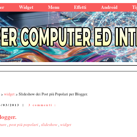
er
Widget
Menu
Effetti
Android
Ti
widget
Slideshow dei Post più Popolari per Blogger.
6/03/2013
|
3 commenti :
logger.
ture
,
post più popolari
,
slideshow
,
widget