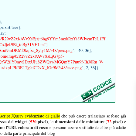
},
ersist:true},
nav:
/img/b/R29vZ2xl/AVvXsEjzjt6hg9YYm3mxkRxYi8WJycmTeL1Ff
xJjck9Bt_toBg31VHLmTj-
i9mDKMf3kqfss_8yty1M/s48/prec.png
", -40, 36],
nt.com/img/b/R29vZ2xl/AVvXsEjG7p5-
QrW2ilY0mySDtxUIu8ZWQzwMGQmY7Pnu9f-Ih38Rn_V-
zdxpLPK3E1Tg9dCDvX_JGr9M/s48/succ.png
", 2, 36]},
ascript JQuery evidenziato di giallo
che può essere tralasciato se fosse già
ezza del widget
530
pixel
dimensioni delle miniature
72
(
), le
(
pixel) e
no l'URL colorato di rosso
e possono essere sostituite da altre più adatte
zio della parte principale del blog