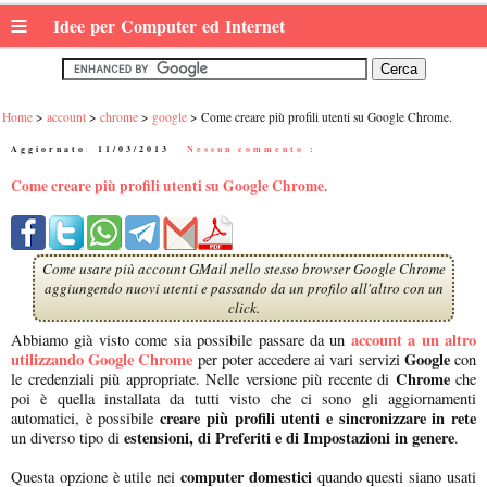
≡
Idee per Computer ed Internet
Home
account
chrome
google
Come creare più profili utenti su Google Chrome.
Aggiornato:
11/03/2013
|
Nessun commento :
Come creare più profili utenti su Google Chrome.
Come usare più account GMail nello stesso browser Google Chrome
aggiungendo nuovi utenti e passando da un profilo all'altro con un
click.
account a un altro
Abbiamo già visto come sia possibile passare da un
utilizzando Google Chrome
Google
per poter accedere ai vari servizi
con
Chrome
le credenziali più appropriate. Nelle versione più recente di
che
poi è quella installata da tutti visto che ci sono gli aggiornamenti
creare più profili utenti e sincronizzare in rete
automatici, è possibile
estensioni, di Preferiti e di Impostazioni in genere
un diverso tipo di
.
computer domestici
Questa opzione è utile nei
quando questi siano usati