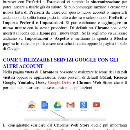
Preferiti
Estensioni
sincronizzazione
browser con
e
ci sarebbe la
per
poter iniziare a usarle già da subito. Si può comunque iniziare a creare una
nuova lista di Preferiti
da usare con questo nuovo account o importarli
Preferiti >
andando sulla solita icona posta in alto a destra e selezionando
Importa Preferiti e Impostazioni
aggiungere un
. Si può continuare e
nuovo utente
Chrome
con la stessa procedura. Di default su
non viene
Home
mostrata l'icona della
per i nuovi utenti. Se la vogliamo visualizzare
Impostazioni > Aspetto
Mostra
andiamo su
e mettiamo la spunta a
pagina iniziale
che potrà essere una scheda vuota oppure la pagina iniziale
di Google.
COME UTILIZZARE I SERVIZI GOOGLE CON GLI
ALTRI ACCOUNT
Chrome
più
Nella pagina vuota di
si possono visualizzare le icone dei siti
visitati
applicazioni
GMail, Ricerca
oppure le
. Sono presenti di default
Google, Youtube, Docs,
Google Drive
e Chrome Web Store
che è il
portale in cui scaricare nuove estensioni e applicazioni.
Chrome Web Store
E' consigliabile scaricare dal
quelle più importanti