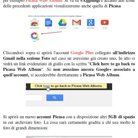
Picasa Web Album
+Aggiungi
per esempio
. Si va su
e accanto alle icone
Picasa
delle precedenti applicazioni visualizzeremo anche quella di
Google Plus
all'indirizzo
Cliccandoci sopra si aprirà l'account
collegato
Gmail nella sezione Foto
.
nel caso ne avessimo già creato uno
In alto si
Click here to go back to
vedrà un link evidenziato di giallo con la scritta "
Picasa Web Album
non avessimo ancora Google+ associato a
". Se
quell'account,
Picasa Web Album
si accederebbe direttamente a
.
account Picasa
5GB di spazio
Si aprirà un nuovo
con a disposizione altri
in cui archiviare foto. La cosa sarà certamente gradita a chi usa molto le
foto di grandi dimensioni