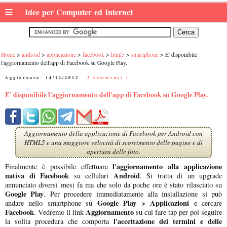
≡
Idee per Computer ed Internet
Home
android
applicazione
facebook
html5
smartphone
E' disponibile
l'aggiornamento dell'app di Facebook su Google Play.
Aggiornato:
14/12/2012
|
3 commenti :
E' disponibile l'aggiornamento dell'app di Facebook su Google Play.
Aggiornamento della applicazione di Facebook per Android con
HTML5 e una maggiore velocità di scorrimento delle pagine e di
apertura delle foto.
l'aggiornamento alla applicazione
Finalmente è possibile effettuare
nativa di Facebook
Android
su cellulari
. Si tratta di un upgrade
annunciato diversi mesi fa ma che solo da poche ore è stato rilasciato su
Google Play
. Per procedere immediatamente alla installazione si può
Google Play > Applicazioni
andare nello smartphone su
e cercare
Facebook
Aggiornamento
. Vedremo il link
su cui fare tap per poi seguire
l'accettazione dei termini e delle
la solita procedura che comporta