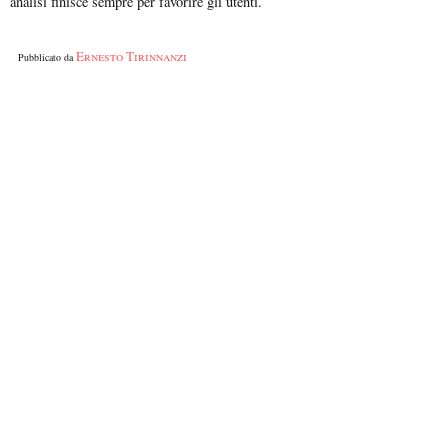
analisi finisce sempre per favorire gli utenti.
Ernesto Tirinnanzi
Pubblicato da