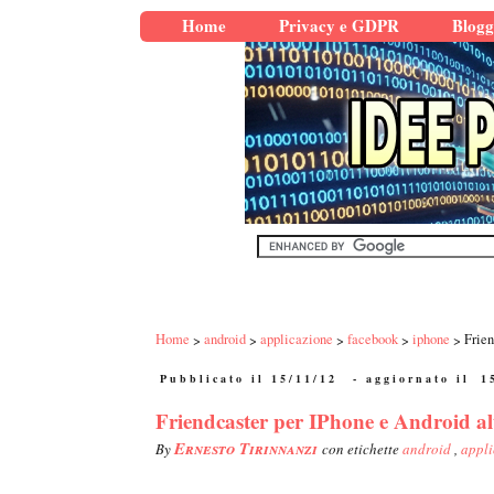
Home
Privacy e GDPR
Blogg
Home
android
applicazione
facebook
iphone
Frien
Pubblicato il 15/11/12
- aggiornato il
1
Friendcaster per IPhone e Android al
Ernesto Tirinnanzi
By
con etichette
android
,
appl