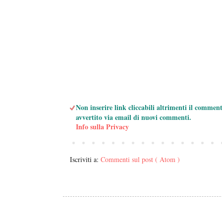
Non inserire link cliccabili altrimenti il commen
avvertito via email di nuovi commenti.
Info sulla Privacy
Iscriviti a:
Commenti sul post ( Atom )