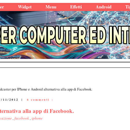
er
Widget
Menu
Effetti
Android
Ti
dcaster per IPhone e Android alternativa alla app di Facebook.
5/11/2012
|
6 commenti :
ternativa alla app di Facebook.
icazione
,
facebook
,
iphone