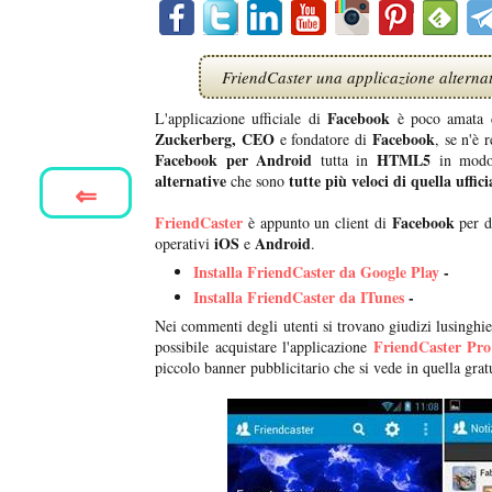
FriendCaster una applicazione alternat
Facebook
L'applicazione ufficiale di
è poco amata da
Zuckerberg,
CEO
Facebook
e fondatore di
, se n'è 
Facebook per Android
HTML5
tutta in
in modo
alternative
tutte più veloci di quella uffi
che sono
⇐
FriendCaster
Facebook
è appunto un client di
per d
iOS
Android
operativi
e
.
Installa FriendCaster da Google Play
-
Installa FriendCaster da ITunes
-
Nei commenti degli utenti si trovano giudizi lusinghier
FriendCaster Pro
possibile acquistare l'applicazione
piccolo banner pubblicitario che si vede in quella grat