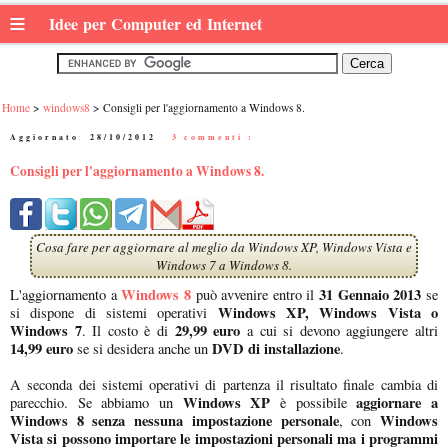
≡
Idee per Computer ed Internet
Home
windows8
Consigli per l'aggiornamento a Windows 8.
Aggiornato:
28/10/2012
|
3 commenti :
Consigli per l'aggiornamento a Windows 8.
Cosa fare per aggiornare al meglio da Windows XP, Windows Vista e
Windows 7 a Windows 8.
Windows 8
31 Gennaio 2013
L'aggiornamento a
può avvenire entro il
se
Windows XP, Windows Vista o
si dispone di sistemi operativi
Windows 7
29,99 euro
. Il costo è di
a cui si devono aggiungere altri
14,99 euro
DVD di installazione
se si desidera anche un
.
A seconda dei sistemi operativi di partenza il risultato finale cambia di
Windows XP
aggiornare a
parecchio. Se abbiamo un
è possibile
Windows 8 senza nessuna impostazione personale
Windows
, con
Vista si possono importare le impostazioni personali ma i programmi