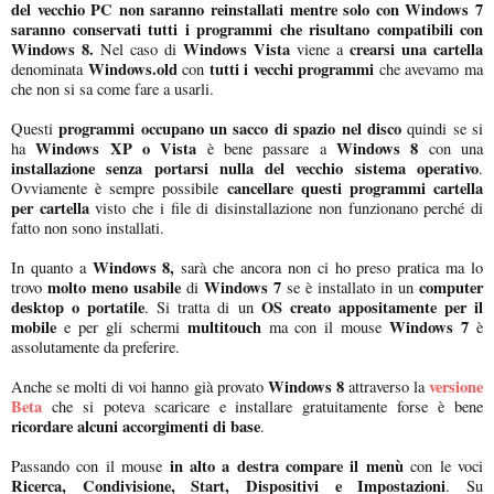
del vecchio PC non saranno reinstallati mentre solo con Windows 7
saranno conservati tutti i programmi che risultano compatibili con
Windows 8.
Windows Vista
crearsi una cartella
Nel caso di
viene a
Windows.old
tutti i vecchi programmi
denominata
con
che avevamo ma
che non si sa come fare a usarli.
programmi occupano un sacco di spazio nel disco
Questi
quindi se si
Windows XP o Vista
Windows 8
ha
è bene passare a
con una
installazione senza portarsi nulla del vecchio sistema operativo
.
cancellare questi programmi cartella
Ovviamente è sempre possibile
per cartella
visto che i file di disinstallazione non funzionano perché di
fatto non sono installati.
Windows 8,
In quanto a
sarà che ancora non ci ho preso pratica ma lo
molto meno usabile
Windows 7
computer
trovo
di
se è installato in un
desktop o portatile
OS creato appositamente per il
. Si tratta di un
mobile
multitouch
Windows 7
e per gli schermi
ma con il mouse
è
assolutamente da preferire.
Windows 8
versione
Anche se molti di voi hanno già provato
attraverso la
Beta
che si poteva scaricare e installare gratuitamente forse è bene
ricordare alcuni accorgimenti di base
.
in alto a destra compare il menù
Passando con il mouse
con le voci
Ricerca, Condivisione, Start, Dispositivi e Impostazioni
. Su