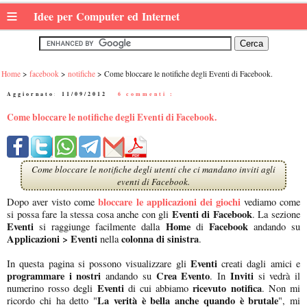
≡
Idee per Computer ed Internet
Home
facebook
notifiche
Come bloccare le notifiche degli Eventi di Facebook.
Aggiornato:
11/09/2012
|
6 commenti :
Come bloccare le notifiche degli Eventi di Facebook.
Come bloccare le notifiche degli utenti che ci mandano inviti agli
eventi di Facebook.
bloccare le applicazioni dei giochi
Dopo aver visto come
vediamo come
Eventi di Facebook
si possa fare la stessa cosa anche con gli
. La sezione
Eventi
Home
Facebook
si raggiunge facilmente dalla
di
andando su
Applicazioni > Eventi
colonna di sinistra
nella
.
Eventi
In questa pagina si possono visualizzare gli
creati dagli amici e
programmare i nostri
Crea Evento
Inviti
andando su
. In
si vedrà il
Eventi
ricevuto notifica
numerino rosso degli
di cui abbiamo
. Non mi
La verità è bella anche quando è brutale
ricordo chi ha detto "
", mi