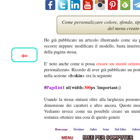
Come personalizzare colore, sfondo, tip
del menu creato 
Ho già pubblicato un articolo illustrando come sia p
occorre neppure modificare il modello, basta inseri
della pagina stessa.
⇐
creare un menù orizzo
E' noto anche come si possa
personalizzato. Ricordo di aver già pubblicato un post
<b:skin>
nella sezione
era la seguente
#
PageList1
ul{width:
300
px !important;}
Usando la stessa sintassi oltre alla larghezza possono
dimensione dei caratteri e altro ancora. Queste m
Vediamo invece come sia possibile creare un me
sostanza ottenere una cosa di questo genere