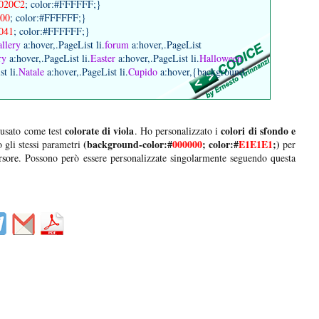
020C2
; color:#FFFFFF;}
00
; color:#FFFFFF;}
041
; color:#FFFFFF;}
llery
a:hover,.PageList li.
forum
a:hover,.PageList
ry
a:hover,.PageList li.
Easter
a:hover,.PageList li.
Halloween
t li.
Natale
a:hover,.PageList li.
Cupido
a:hover,{background-
colorate di viola
colori di sfondo e
usato come test
. Ho personalizzato i
(background-color:#
000000
; color:#
E1E1E1
;)
 gli stessi parametri
per
rsore
. Possono però essere personalizzate singolarmente seguendo questa