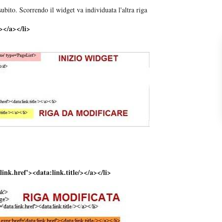
ubito. Scorrendo il widget va individuata l'altra riga
/></a></li>
ink.href'><data:link.title/></a></li>