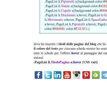
.PageList li.
Pipistrelli
a{background-color:#
0
.PageList li.
Natale
a{background-color:#
4242
.PageList li.
Cupido
a{background-color:#
004
.PageList li.
Disclaimer
a:hover,.PageList li.
Ga
li.
Movimento
a:hover,.PageList li.
SpaceGalle
a:hover,.PageList li.
Pipistrelli
a:hover,.PageLis
color:#
000000
; color:#
E1E1E1
;}
titoli delle pagine del blog
dove ho inserito i
che ho 
il colore del testo
per ciascuna scheda mentre ho usato
hover
tutte le schede per l'effetto
al passaggio del cu
sintassi
.PageList li.
TitoloPagina
a:
hover
{CSS vari}