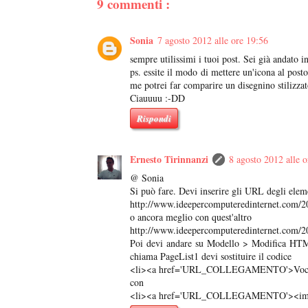
9 commenti :
Sonia
7 agosto 2012 alle ore 19:56
sempre utilissimi i tuoi post. Sei già andato i
ps. essite il modo di mettere un'icona al posto
me potrei far comparire un disegnino stilizzat
Ciauuuu :-DD
Rispondi
Ernesto Tirinnanzi
8 agosto 2012 alle o
@ Sonia
Si può fare. Devi inserire gli URL degli elem
http://www.ideepercomputeredinternet.com/2
o ancora meglio con quest'altro
http://www.ideepercomputeredinternet.com/20
Poi devi andare su Modello > Modifica HTML 
chiama PageList1 devi sostituire il codice
<li><a href='URL_COLLEGAMENTO'>Voce
con
<li><a href='URL_COLLEGAMENTO'><im