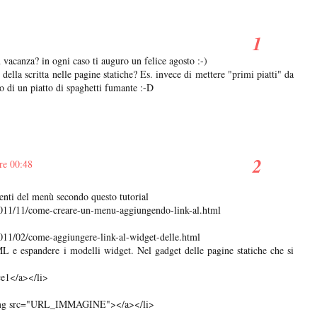
n vacanza? in ogni caso ti auguro un felice agosto :-)
 della scritta nelle pagine statiche? Es. invece di mettere "primi piatti" da
o di un piatto di spaghetti fumante :-D
re 00:48
enti del menù secondo questo tutorial
011/11/come-creare-un-menu-aggiungendo-link-al.html
11/02/come-aggiungere-link-al-widget-delle.html
e espandere i modelli widget. Nel gadget delle pagine statiche che si
1</a></li>
g src="URL_IMMAGINE"></a></li>