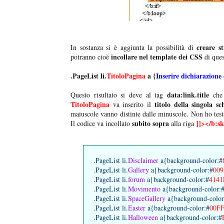
creare st
In sostanza si è aggiunta la possibilità di
incollare nel template dei CSS
potranno cioè
di ques
.PageList li.
TitoloPagina
a {
Inserire dichiarazione 
data:link.title
Questo risultato si deve al tag
che
TitoloPagina
titolo della singola s
va inserito il
maiuscole vanno distinte dalle minuscole. Non ho testa
subito sopra
]]></b:s
Il codice va incollato
alla riga
.PageList li.
Disclaimer
a{background-color:#
.PageList li.
Gallery
a{background-color:#
009
.PageList li.
forum
a{background-color:#
4141
.PageList li.
Movimento
a{background-color:
.PageList li.
SpaceGallery
a{background-color
.PageList li.
Easter
a{background-color:#
00F
.PageList li.
Halloween
a{background-color:#