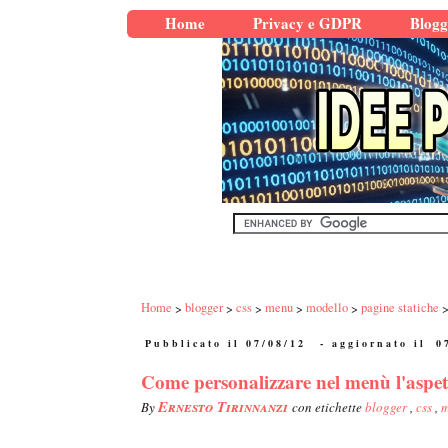
Home
Privacy e GDPR
Blogg
Home
blogger
css
menu
modello
pagine statiche
Pubblicato il 07/08/12
- aggiornato il
0
Come personalizzare nel menù l'aspett
Ernesto Tirinnanzi
By
con etichette
blogger
,
css
,