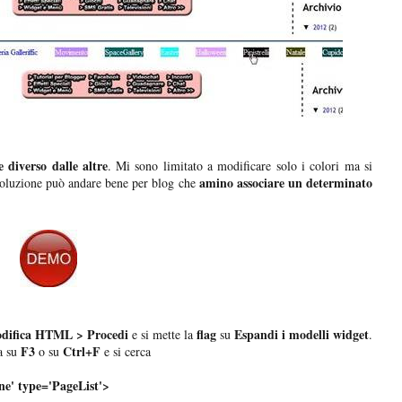
 diverso dalle altre
. Mi sono limitato a modificare solo i colori ma si
amino associare un determinato
 soluzione può andare bene per blog che
difica HTML > Procedi
flag
Espandi i modelli widget
e si mette la
su
.
F3
Ctrl+F
a su
o su
e si cerca
ine' type='PageList'>