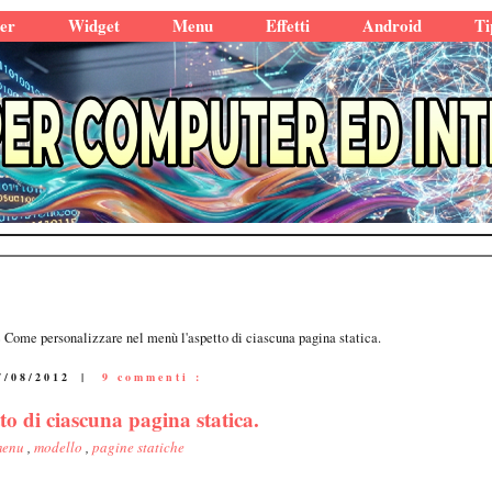
er
Widget
Menu
Effetti
Android
Ti
Come personalizzare nel menù l'aspetto di ciascuna pagina statica.
7/08/2012
|
9 commenti :
o di ciascuna pagina statica.
menu
,
modello
,
pagine statiche