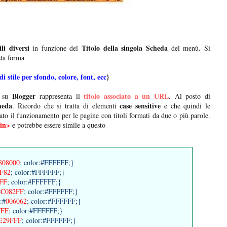
ili diversi
Titolo della singola Scheda
in funzione del
del menù. Si
ta forma
di stile per sfondo, colore, font, ecc
}
Blogger
titolo associato a un URL
 su
rappresenta il
. Al posto di
cheda
case sensitive
. Ricordo che si tratta di elementi
e che quindi le
to il funzionamento per le pagine con titoli formati da due o più parole.
kin>
e potrebbe essere simile a questo
808000
; color:#FFFFFF;}
F82
; color:#FFFFFF;}
FF
; color:#FFFFFF;}
#
C082FF
; color:#FFFFFF;}
:#
006062
; color:#FFFFFF;}
FFF
; color:#FFFFFF;}
E29FFF
; color:#FFFFFF;}