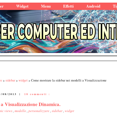
er
Widget
Menu
Effetti
Android
Ti
re
sidebar
widget
Come mostrare la sidebar nei modelli a Visualizzazione
5/08/2013
|
18 commenti :
 a Visualizzazione Dinamica.
ic views
,
modello
,
personalizzare
,
sidebar
,
widget