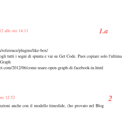
12 alle ore 14:11
/reference/plugins/like-box/
gli tutti i segni di spunta e vai su Get Code. Puoi copiare solo l'ultima
n Graph
et.com/2012/06/come-usare-open-graph-di-facebook-in.html
ore 12:52
unzioni anche con il modello timeslide, (ho provato nel Blog