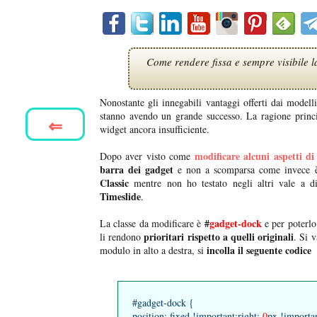
Come rendere fissa e sempre visibile l
Nonostante gli innegabili vantaggi offerti dai modell
stanno avendo un grande successo. La ragione prin
⇐
widget ancora insufficiente.
modificare alcuni aspetti di
Dopo aver visto come
barra dei gadget
e non a scomparsa come invece è 
Classic
mentre non ho testato negli altri vale a d
Timeslide
.
#
gadget-dock
La classe da modificare è
e per poterlo
prioritari rispetto a quelli originali
li rendono
. Si 
incolla
il seguente codice
modulo in alto a destra, si
#gadget-dock {
position: fixed !important;right:
0
px !importa