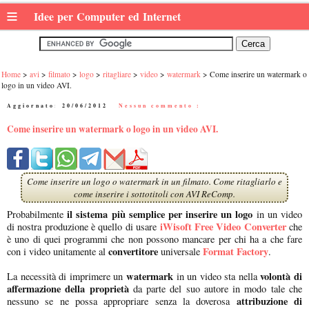
≡
Idee per Computer ed Internet
Home
avi
filmato
logo
ritagliare
video
watermark
Come inserire un watermark o
logo in un video AVI.
Aggiornato:
20/06/2012
|
Nessun commento :
Come inserire un watermark o logo in un video AVI.
Come inserire un logo o watermark in un filmato. Come ritagliarlo e
come inserire i sottotitoli con AVI ReComp.
il sistema più semplice per inserire un logo
Probabilmente
in un video
iWisoft Free Video Converter
di nostra produzione è quello di usare
che
è uno di quei programmi che non possono mancare per chi ha a che fare
convertitore
Format Factory
con i video unitamente al
universale
.
watermark
volontà di
La necessità di imprimere un
in un video sta nella
affermazione della proprietà
da parte del suo autore in modo tale che
attribuzione di
nessuno se ne possa appropriare senza la doverosa