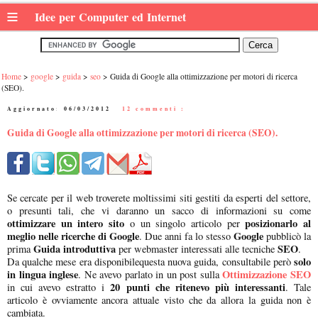
≡
Idee per Computer ed Internet
Home
google
guida
seo
Guida di Google alla ottimizzazione per motori di ricerca
(SEO).
Aggiornato:
06/03/2012
|
12 commenti :
Guida di Google alla ottimizzazione per motori di ricerca (SEO).
Se cercate per il web troverete moltissimi siti gestiti da esperti del settore,
o presunti tali, che vi daranno un sacco di informazioni su come
ottimizzare un intero sito
posizionarlo al
o un singolo articolo per
meglio nelle ricerche di Google
Google
. Due anni fa lo stesso
pubblicò la
Guida introduttiva
SEO
prima
per webmaster interessati alle tecniche
.
solo
Da qualche mese era disponibilequesta nuova guida, consultabile però
in lingua inglese
Ottimizzazione SEO
. Ne avevo parlato in un post sulla
20 punti che ritenevo più interessanti
in cui avevo estratto i
. Tale
articolo è ovviamente ancora attuale visto che da allora la guida non è
cambiata.