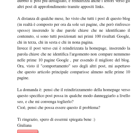
dubbio il post più dettagliato, e reindirizza anche i lettori verso gli
altri post di approfondimento tramite appositi links.
A distanza di qualche mese, ho visto che tutti i post di questo blog
(in realtà è composto per ora da sole sei pagine, che però rinfresco
spesso) inserendo le due parole chiave che ne identificano il
contenuto, si sono tutti posizionati nei primi 100 risultati Google,
chi in terza, chi in sesta e chi in nona pagina.
Invece il post verso cui è reindirizzata la homepage, inserendo la
parola chiave che ne identifica l'argomento non compare nemmeno
nelle prime 10 pagine Google , pur essendo il migliore del blog.
Ora, visto il "comportamento" seo degli altri post, mi aspettavo
che questo articolo principale comparisse almeno nelle prime 10
pagine.
La domanda è: pensi che il reindirizzamento della homepage verso
questo specifico post possa in qualche modo danneggiarlo a livello
seo, e che mi convenga toglierlo?
Cioè, pensi che possa essere questo il problema?
Ti ringrazio, spero di essermi spiegata bene :)
Giuliana