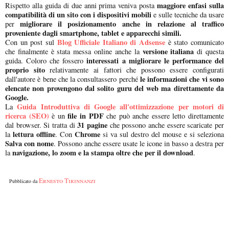
maggiore enfasi sulla
Rispetto alla guida di due anni prima veniva posta
compatibilità di un sito con i dispositivi mobili
e sulle tecniche da usare
migliorare il posizionamento anche in relazione al traffico
per
proveniente dagli smartphone, tablet e apparecchi simili.
Blog Ufficiale Italiano di Adsense
Con un post sul
è stato comunicato
versione italiana
che finalmente è stata messa online anche la
di questa
interessati a migliorare le performance del
guida. Coloro che fossero
proprio sito
relativamente ai fattori che possono essere configurati
le informazioni che vi sono
dall'autore è bene che la consultassero perché
elencate non provengono dal solito guru del web ma direttamente da
Google.
Guida Introduttiva di Google all'ottimizzazione per motori di
La
ricerca (SEO)
file in PDF
è un
che può anche essere letto direttamente
31 pagine
dal browser. Si tratta di
che possono anche essere scaricate per
lettura offline
Chrome
la
. Con
si va sul destro del mouse e si seleziona
Salva con nome
. Possono anche essere usate le icone in basso a destra per
navigazione, lo zoom e la stampa oltre che per il download
la
.
Ernesto Tirinnanzi
Pubblicato da