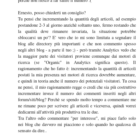
perchè non riesco a far salire il numero :(
Ernesto, posso chiederti un consiglio?
Tu pensi che incrementando la quantità degli articoli, ad esempio
postandone 2-3 al giorno anzichè soltanto uno, fermo restando che
la qualità deve rimanere invariata, la situazione potrebbe
sbloccarsi un po'? E' vero che io mi sono limitata a segnalare il
blog alle directory più importanti e che non commento spesso
negli altri blog - a parte il tuo ;) - però tramite Analytics vedo che
la maggior parte dei visitatori proviene comunque dai motori di
ricerca (se "Organic" in Analytics significa questo). Il
ragionamento che ho fatto è: incrementando la quantità di articoli
postati la mia presenza nei motori di ricerca dovrebbe aumentare,
e quindi in teoria anche il numero dei potenziali visitatori. Tu cosa
ne pensi, il mio ragionamento regge o credi che sia più costruttivo
incrementare invece il numero dei commenti inseriti negli altri
forum/siti/blog? Perchè se spendo molto tempo a commentare me
ne rimane poco per scrivere gli articoli e viceversa, quindi vorrei
dedicarmi all'attività più produttiva tra le due.
Tra l'altro odio commentare "per interesse", mi piace farlo solo
nei blog che davvero mi piacciono e solo quando ho qualcosa di
sensato da dire..