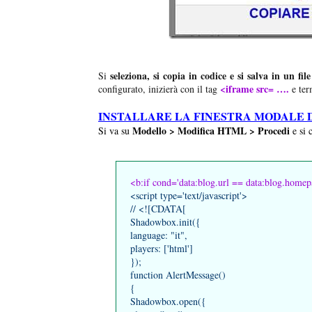
seleziona, si copia in codice e si salva in un file
Si
<iframe src= ….
configurato, inizierà con il tag
e ter
INSTALLARE LA FINESTRA MODALE 
Modello > Modifica HTML > Procedi
Si va su
e si 
<b:if cond='data:blog.url == data:blog.home
<script type='text/javascript'>
// <![CDATA[
Shadowbox.init({
language: "it",
players: ['html']
});
function AlertMessage()
{
Shadowbox.open({