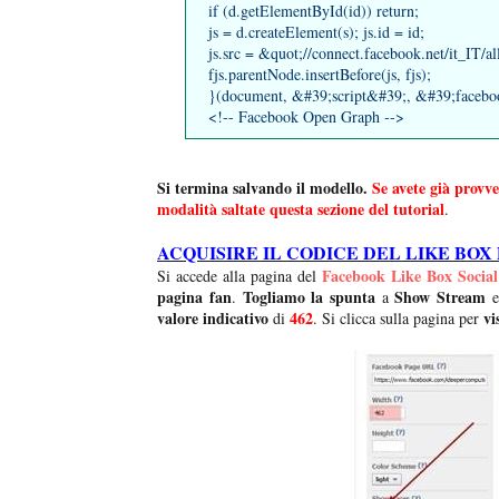
if (d.getElementById(id)) return;
js = d.createElement(s); js.id = id;
js.src = &quot;//connect.facebook.net/it_IT/a
fjs.parentNode.insertBefore(js, fjs);
}(document, &#39;script&#39;, &#39;faceboo
<!-- Facebook Open Graph -->
Si termina salvando il modello.
Se avete già provv
modalità saltate questa sezione del tutorial
.
ACQUISIRE IL CODICE DEL LIKE BOX
Facebook Like Box Social
Si accede alla pagina del
pagina fan
Togliamo la spunta
Show Stream
.
a
e
valore indicativo
462
vi
di
. Si clicca sulla pagina per