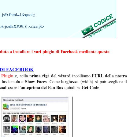
ll.js#xfbml=1&quot;;
k-jssdk&#39;));</script>
eduto a installare i vari plugin di Facebook mediante questa
 DI FACEBOOK
 Plugin
prima riga del wizard
l'URL della nostra
e, nella
incolliamo
Show Faces
larghezza
 lasciamola a
. Come
(width) si può scegliere il
sualizzare l'anteprima del Fan Box
Get Code
quindi su