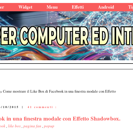
er
Widget
Menu
Effetti
Android
Ti
Come mostrare il Like Box di Facebook in una finestra modale con Effetto
6/10/2015
|
41 commenti :
ok in una finestra modale con Effetto Shadowbox.
book
,
like box
,
pagina fan
,
popup