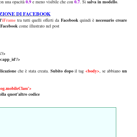
0.9
0.7
salva in modello
on una opacità
e meno visibile che con
. Si
.
AZIONE DI FACEBOOK
l'
iFrame
Facebook
necessario creare
tra tutti quelli offerti da
quindi è
Facebook
i
come illustrato nel post
'/>
b:app_id'/>
plicazione
Subito dopo
<body>
un
che è stata creata.
il tag
,
se abbiano
og.mobileClass'>
olla quest'altro codice