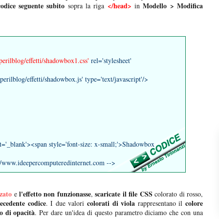
 codice seguente subito
</head>
Modello > Modifica
sopra la riga
in
tperilblog/effetti/shadowbox1.css'
rel='stylesheet'
tperilblog/effetti/shadowbox.js' type='text/javascript'/>
et='_blank'><span style='font-size: x-small;'>Shadowbox
ww.ideepercomputeredinternet.com -->
zato
l'effetto non funzionasse
scaricate il file CSS
e
,
colorato di rosso,
recedente codice
colorati di viola
colore
. I due valori
rappresentano il
lo di opacità
. Per dare un'idea di questo parametro diciamo che con una