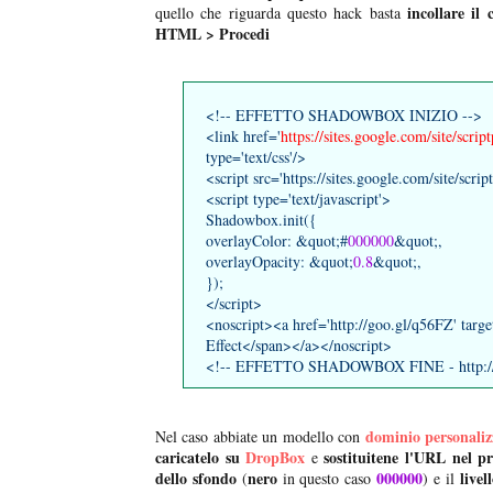
incollare il
quello che riguarda questo hack basta
HTML > Procedi
<!-- EFFETTO SHADOWBOX INIZIO -->
<link href='
https://sites.google.com/site/scrip
type='text/css'/>
<script src='https://sites.google.com/site/scrip
<script type='text/javascript'>
Shadowbox.init({
overlayColor: &quot;#
000000
&quot;,
overlayOpacity: &quot;
0.8
&quot;,
});
</script>
<noscript><a href='http://goo.gl/q56FZ' targ
Effect</span></a></noscript>
<!-- EFFETTO SHADOWBOX FINE - http://w
dominio personaliz
Nel caso abbiate un modello con
caricatelo su
DropBox
sostituitene l'URL nel p
e
dello sfondo
nero
000000
livel
(
in questo caso
) e il