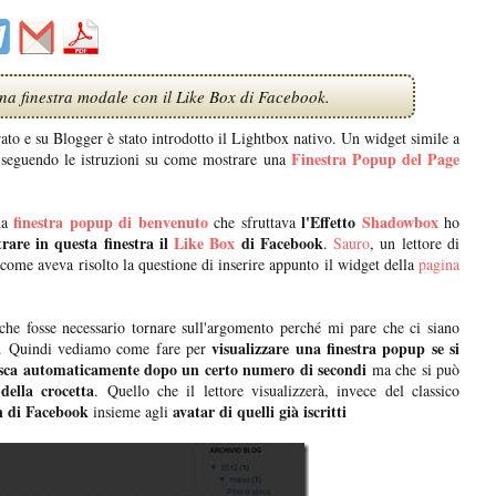
a finestra modale con il Like Box di Facebook.
rato e su Blogger è stato introdotto il Lightbox nativo. Un widget simile a
Finestra Popup del Page
to seguendo le istruzioni su come mostrare una
finestra popup di benvenuto
l'Effetto
Shadowbox
na
che sfruttava
ho
rare in questa finestra il
Like Box
di Facebook
.
Sauro
, un lettore di
come aveva risolto la questione di inserire appunto il widget della
pagina
che fosse necessario tornare sull'argomento perché mi pare che ci siano
visualizzare una finestra popup se si
ema. Quindi vediamo come fare per
isca automaticamente dopo un certo numero di secondi
ma che si può
 della crocetta
. Quello che il lettore visualizzerà, invece del classico
 di Facebook
avatar di quelli già iscritti
insieme agli