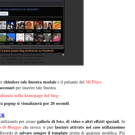
chiudere tale finestra modale
Mi Piace
er
e il pulsante del
necessari
per inserire tale finestra
alizzata nella homepage del blog
-
tra popup si visualizzerà per 20 secondi
.
ER
gallerie di foto, di video o altri effetti speciali.
utilizzarlo per creare
In
o di Blogger
lasciare attivato nel caso utilizzassimo
che invece si può
salvare sempre il template
 Ricordo di
prima di qualsiasi modifica. Per