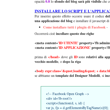
0.8
sfondo del blog sarà più visibile
opacità
lo
che c
INSTALLARE LO SCRIPT E L'APPLIC
del
Per inserire questo effetto occorre usare il codice
una applicazione del blog
e installare il javascript d
Come installare tutti i plugin di Facebook
-
incollare queste due righe
Occorrerà cioè
<meta content=
'ID UTENTE'
property='fb:admins
<meta content=
'ID APPLICAZIONE'
property='f
</head>
ID
relativi alla ap
prima di
dove gli
sono
vecchio modello
dopo la riga
, o
<
body expr:class='&quot;loading&quot; + data:bl
template del Designer Modelli
inc
se abbiamo un
, si
<!-- Facebook Open Graph -->
<div id='fb-root'/>
<script>(function(d, s, id) {
var js, fjs = d.getElementsByTagName(s)[0];