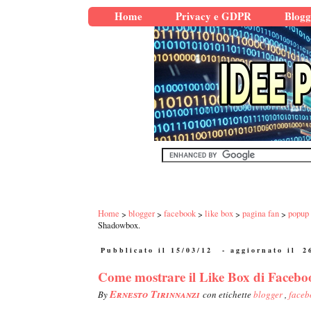
Home
Privacy e GDPR
Blogg
Home
blogger
facebook
like box
pagina fan
popup
Shadowbox.
Pubblicato il 15/03/12
- aggiornato il
2
Come mostrare il Like Box di Facebo
Ernesto Tirinnanzi
By
con etichette
blogger
,
face