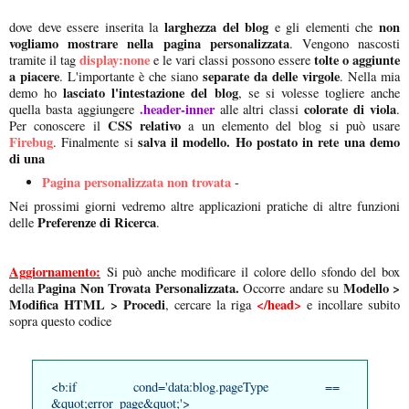
larghezza del blog
non
dove deve essere inserita la
e gli elementi che
vogliamo mostrare nella pagina personalizzata
. Vengono nascosti
display:none
tolte o aggiunte
tramite il tag
e le vari classi possono essere
a piacere
separate da delle virgole
. L'importante è che siano
. Nella mia
lasciato l'intestazione del blog
demo ho
, se si volesse togliere anche
.header-inner
colorate di viola
quella basta aggiungere
alle altri classi
.
CSS relativo
Per conoscere il
a un elemento del blog si può usare
Firebug
salva il modello. Ho postato in rete una demo
. Finalmente si
di una
Pagina personalizzata non trovata
-
Nei prossimi giorni vedremo altre applicazioni pratiche di altre funzioni
Preferenze di Ricerca
delle
.
Aggiornamento:
Si può anche modificare il colore dello sfondo del box
Pagina Non Trovata Personalizzata.
Modello >
della
Occorre andare su
Modifica HTML > Procedi
</head>
, cercare la riga
e incollare subito
sopra questo codice
<b:if cond='data:blog.pageType ==
&quot;error_page&quot;'>