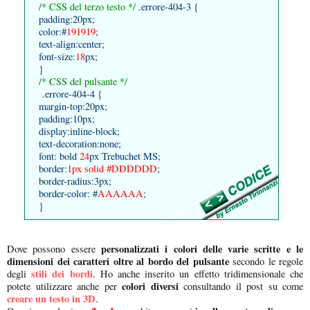
/* CSS del terzo testo */
.errore-404-3 {
padding:20px;
color:#
191919
;
text-align:center;
font-size:
18
px;
}
/* CSS del pulsante */
.errore-404-4 {
margin-top:20px;
padding:10px;
display:inline-block;
text-decoration:none;
font: bold
24
px Trebuchet MS;
border:
1px solid #DDDDDD
;
border-radius:3px;
border-color: #
AAAAAA
;
}
personalizzati i colori delle varie scritte e le
Dove possono essere
dimensioni dei caratteri oltre al bordo del pulsante
secondo le regole
stili dei bordi
degli
. Ho anche inserito un effetto tridimensionale che
colori diversi
potete utilizzare anche per
consultando il post su come
creare un testo in 3D
.