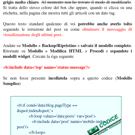
grigio molto chiaro
.
Al momento non ho trovato il modo di modificarlo
.
Si tratta dello stesso colore del box che appare, quando si clicca su una
etichetta, nella pagina che mostra tutti gli articoli con un dato tag.
potrebbe anche averlo tolto
Questo testo standard qualcuno di voi
eliminare il messaggio di
seguendo le istruzioni del post su come
visualizzazione degli ultimi post
.
Modello > Backup/Ripristino
salvate il modello completo
Andate su
e
.
Modello > Modifica HTML > Procedi
espandete i
Ritornate su
e
modelli widget
. Cercate la riga seguente
<b:include data='top' name='status-message'/>
incollatela
Modello
Se non fosse presente
sopra a questo codice (
Semplice
)
<b:if cond='data:blog.pageType ==
&quot;index&quot;'>
<b:loop values='data:posts' var='post'>
<b:include data='post' name='mobile-index-
post'/>
</b:loop>