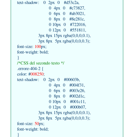
text-shadow: 0 2px 0 #d53c2a,
0 4px 0 #c73827,
0 6px 0 #ab3021,
0 8px 0 #8e281c,
0 10px 0 #722016,
0 12px 0 #551811,
3px 8px 15px rgba(0,0,0,0.1),
3px 8px 5px rgba(0,0,0,0.3);
font-size:
100
px;
font-weight: bold;
}
/*CSS del secondo testo */
.errore-404-2 {
color: #
008250
;
text-shadow: 0 2px 0 #00603b,
0 4px 0 #004f31,
0 6px 0 #003e26,
0 8px 0 #002d1c,
0 10px 0 #001c11,
0 12px 0 #000b07,
3px 8px 15px rgba(0,0,0,0.1),
3px 8px 5px rgba(0,0,0,0.3);
font-size:
50
px;
font-weight: bold;
}