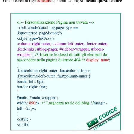
</head>
incolla questo codice
Ora si cerca la riga
e, subito sopra, si
<!-- Personalizzazione Pagina non trovata -->
<b:if cond='data:blog.pageType ==
&quot;error_page&quot;'>
<style type='text/css'>
.column-right-outer, .column-left-outer, .footer-outer,
.feed-links, #blog-pager, #sidebar-wrapper, #footer-
wrapper
{
/* Inserire le classi di tutti gli elementi da
nascondere nella pagina di errore 404 */
display: none
;
}
.fauxcolumn-right-outer .fauxcolumn-inner,
.fauxcolumn-left-outer .fauxcolumn-inner {
border-left: 0px;
border-right: 0px;
}
#main, #main-wrapper {
width:
890
px;
/* Larghezza totale del blog */
margin-
left: -25px;
}
</style>
</b:if>