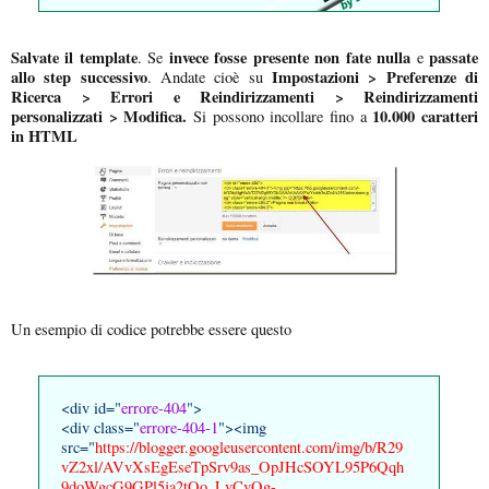
Salvate il template
invece fosse presente non fate nulla
passate
. Se
e
allo step successivo
Impostazioni > Preferenze di
. Andate cioè su
Ricerca > Errori e Reindirizzamenti > Reindirizzamenti
personalizzati > Modifica.
10.000 caratteri
Si possono incollare fino a
in HTML
Un esempio di codice potrebbe essere questo
<div id="
errore-404
">
<div class="
errore-404-1
"><img
src="
https://blogger.googleusercontent.com/img/b/R29
vZ2xl/AVvXsEgEseTpSrv9as_OpJHcSOYL95P6Qqh
9doWgcG9GPl5ja2tQo_LvCvOg-