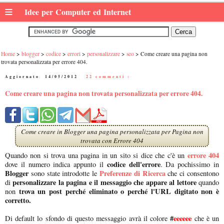
≡
Idee per Computer ed Internet
Home
blogger
codice
errori
personalizzare
seo
Come creare una pagina non
trovata personalizzata per errore 404.
Aggiornato:
14/05/2012
|
22 commenti :
Come creare una pagina non trovata personalizzata per errore 404.
Come creare in Blogger una pagina personalizzata per Pagina non
trovata con Errore 404
errore 404
Quando non si trova una pagina in un sito si dice che c'è un
codice dell'errore
dove il numero indica appunto il
. Da pochissimo in
Blogger
Preferenze di Ricerca
sono state introdotte le
che ci consentono
personalizzare la pagina e il messaggio che appare al lettore
di
quando
trova un post perché eliminato o perché l'URL digitato non è
non
corretto.
#
eeeeee
Di default lo sfondo di questo messaggio avrà il colore
che è un