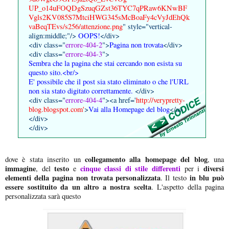
UP_o14uFOQDgSzuqGZst36TYC7qPRaw6KNwBF
Vgls2KV085S7MtciHWG345sMcBoaFy4cVyJdEhQk
vaBeqTEvs/s256/attenzione.png
" style="vertical-
align:middle;"/>
OOPS!
</div>
<div class="
errore-404-2
">
Pagina non trovata
</div>
<div class="
errore-404-3
">
Sembra che la pagina che stai cercando non esista su
questo sito.<br/>
E' possibile che il post sia stato eliminato o che l'URL
non sia stato digitato correttamente.
</div>
<div class="
errore-404-4
"><a href='
http://verypretty-
blog.blogspot.com'
>
Vai alla Homepage del blog
</a>
</div>
</div>
collegamento alla homepage del blog
dove è stata inserito un
, una
immagine
testo
cinque classi di stile differenti
diversi
, del
e
per i
elementi della pagina non trovata personalizzata
in blu può
. Il testo
essere sostituito da un altro a nostra scelta
. L'aspetto della pagina
personalizzata sarà questo