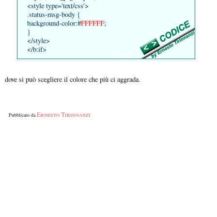
<style type='text/css'>
.status-msg-body {
background-color:#
FFFFFF
;
}
</style>
</b:if>
dove si può scegliere il colore che più ci aggrada.
Ernesto Tirinnanzi
Pubblicato da