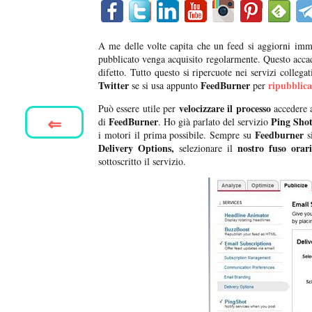
A me delle volte capita che un feed si aggiorni imm
pubblicato venga acquisito regolarmente. Questo accad
difetto. Tutto questo si ripercuote nei servizi colleg
Twitter
FeedBurner
ripubblic
se si usa appunto
per
velocizzare il processo
Può essere utile per
accedere
⇐
FeedBurner
Ping Sho
di
. Ho già parlato del servizio
Feedburner
i motori il prima possibile. Sempre su
s
Delivery Options,
nostro fuso orar
selezionare il
sottoscritto il servizio.