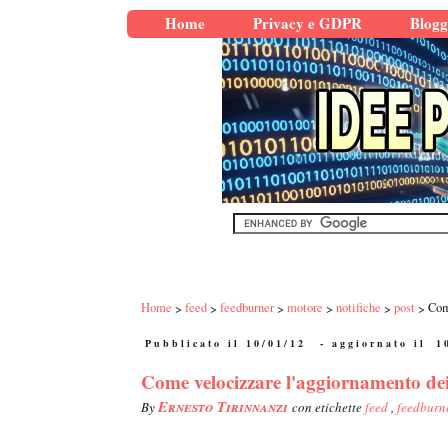
Home
Privacy e GDPR
Blogg
Home
feed
feedburner
motore
notifiche
post
Com
Pubblicato il 10/01/12
- aggiornato il
1
Come velocizzare l'aggiornamento dei
Ernesto Tirinnanzi
By
con etichette
feed
,
feedburn