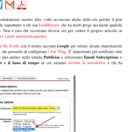
ediatamente mentre altre volte occorrono anche delle ore perché il post
FeedBurner
e soprattutto a chi usa
che ha molti pregi ma anche qualche
ati. Non è raro che occorrano diverse ore per vedere il proprio articolo su
are i post automaticamente
.
My Feeds
Google
 a
con il nostro account
per settare alcune impostazioni
t
Fat Ping
che permette di configurare i
. E' importante per notificare tutti
Publicize
Email Subsciptions >
i può andare nella scheda
e selezionare
io e il lasso di tempo
inviate le newsletter
in cui saranno
a chi ha