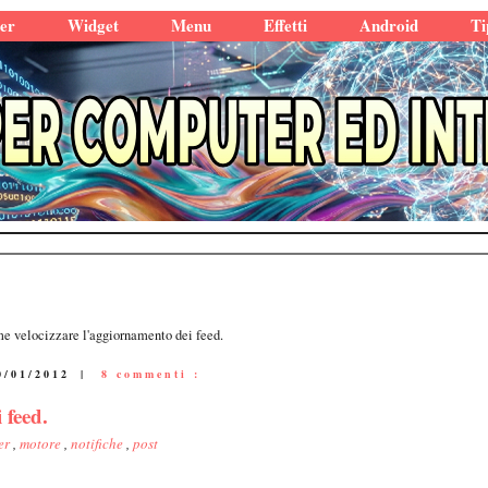
er
Widget
Menu
Effetti
Android
Ti
e velocizzare l'aggiornamento dei feed.
0/01/2012
|
8 commenti :
 feed.
er
,
motore
,
notifiche
,
post