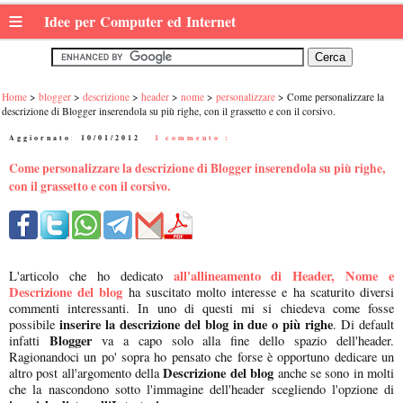
≡
Idee per Computer ed Internet
Home
blogger
descrizione
header
nome
personalizzare
Come personalizzare la
descrizione di Blogger inserendola su più righe, con il grassetto e con il corsivo.
Aggiornato:
10/01/2012
|
1 commento :
Come personalizzare la descrizione di Blogger inserendola su più righe,
con il grassetto e con il corsivo.
all'allineamento di Header, Nome e
L'articolo che ho dedicato
Descrizione del blog
ha suscitato molto interesse e ha scaturito diversi
commenti interessanti. In uno di questi mi si chiedeva come fosse
inserire la descrizione del blog in due o più righe
possibile
. Di default
Blogger
infatti
va a capo solo alla fine dello spazio dell'header.
Ragionandoci un po' sopra ho pensato che forse è opportuno dedicare un
Descrizione del blog
altro post all'argomento della
anche se sono in molti
che la nascondono sotto l'immagine dell'header scegliendo l'opzione di