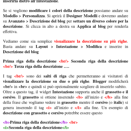
inserirla dietro all'Intestazione
.
modificare i colori della descrizione
Se si vogliono
possiamo andare su
Modello > Personalizza
Designer Modelli
. Si aprirà il
e dovremo andare
Avanzato > Descrizione del blog
settare un diverso colore per la
su
per
descrizione
Applica al blog
. Si clicca in alto a destra su
per renderla
effettiva.
visualizzare
la descrizione su più righe
Vediamo come sia semplice
.
Layout > Intestazione > Modifica
Basta andare su
e inserire in
Descrizione del blog
Prima riga della descrizione
<br/>
Seconda riga della descrizione
<br/>
Terza riga della descrizione ….
<br/>
salti di riga
I tag
sono dei
che permetteranno ai visitatori di
visualizzare la descrizione su due o più righe
Blogger
.
modificherà
<br/>
<br>
in
e quindi si può opzionalmente scegliere di inserirlo subito.
Intestazione
grassetto e il
Oltre a questo tag, il widget
supporta anche il
corsivo
grassetto
<b>
</b>
. Il
si ottiene inserendo
all'inizio e
alla fine
grassetto
corsivo
italic
della frase che vogliamo vedere in
mentre il
(o
) si
<i>
</i>
genera inserendo il tag
all'inizio e
alla fine. Un esempio di
descrizione con grassetto e corsivo
potrebbe essere questo
<b>
Prima riga della descrizione
</b>
<br>
<i>
Seconda riga della descrizione
</i>