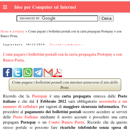
≡
Idee per Computer ed Internet
Home
postepay
Come pagare i bollettini postali con la carta prepagata Postepay o con
Banco Posta.
Aggiornato:
30/12/2016
|
Nessun commento :
Come pagare i bollettini postali con la carta prepagata Postepay o con
Banco Posta.
Come pagare i bollettini postali con internet attraverso il sito delle
Poste.
Postepay
carta prepagata
Poste
Ricordo che la
è una
emessa dalle
italiane
1 Febbraio 2012
associarla a un
e che dal
sarà obbligatorio
numero di cellulare
maggiore sicurezza informatica
per ragioni di
. Per
pagamento dei bollettini postali
procedere al
occorre accedere ai servizi
Poste Italiane
delle
mediante il nostro account e possedere una carta
Postepay
Conto Banco Posta
prepagata
o un
. Ricordo che da questo
ricariche telefoniche senza spesa di
stesso portale si possono fare