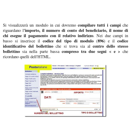
compilare tutti i campi
Si visualizzerà un modulo in cui dovremo
che
'importo, il numero di conto del beneficiario, il nome di
riguardano l
chi esegue il pagamento con il relativo indirizzo
. Nei due campi in
codice del tipo di modulo
896
codice
basso si inserisce il
(
) e il
identificativo del bollettino
centro dello stesso
che si trova sia al
bollettino
compreso tra due segni < e >
sia nella parte bassa
che
ricordano quelli dell'HTML.