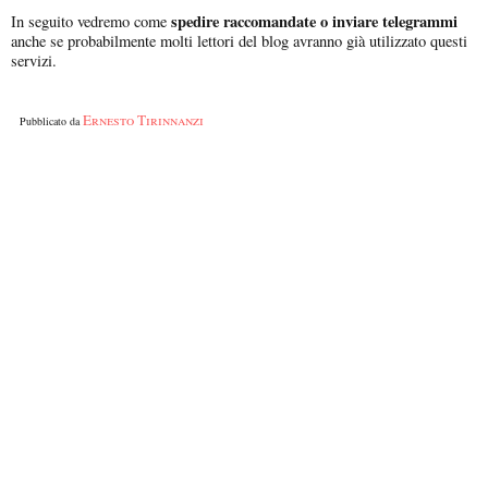
spedire raccomandate o inviare telegrammi
In seguito vedremo come
anche se probabilmente molti lettori del blog avranno già utilizzato questi
servizi.
Ernesto Tirinnanzi
Pubblicato da