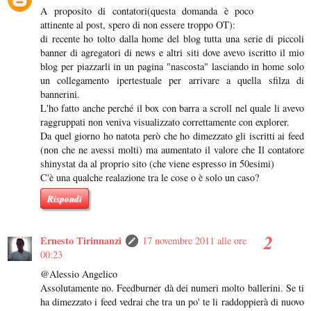
A proposito di contatori(questa domanda è poco
attinente al post, spero di non essere troppo OT):
di recente ho tolto dalla home del blog tutta una serie di piccoli
banner di agregatori di news e altri siti dove avevo iscritto il mio
blog per piazzarli in un pagina "nascosta" lasciando in home solo
un collegamento ipertestuale per arrivare a quella sfilza di
bannerini.
L'ho fatto anche perché il box con barra a scroll nel quale li avevo
raggruppati non veniva visualizzato correttamente con explorer.
Da quel giorno ho natota però che ho dimezzato gli iscritti ai feed
(non che ne avessi molti) ma aumentato il valore che Il contatore
shinystat da al proprio sito (che viene espresso in 50esimi)
C'è una qualche realazione tra le cose o è solo un caso?
Rispondi
Ernesto Tirinnanzi
17 novembre 2011 alle ore
00:23
@Alessio Angelico
Assolutamente no. Feedburner dà dei numeri molto ballerini. Se ti
ha dimezzato i feed vedrai che tra un po' te li raddoppierà di nuovo