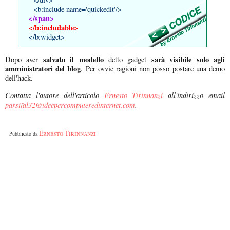
<b:include name='quickedit'/>
</span>
</b:includable>
</b:widget>
salvato il modello
sarà visibile solo agli
Dopo aver
detto gadget
amministratori del blog
. Per ovvie ragioni non posso postare una demo
dell'hack.
Contatta l'autore dell'articolo
Ernesto Tirinnanzi
all'indirizzo email
parsifal32@ideepercomputeredinternet.com
.
Ernesto Tirinnanzi
Pubblicato da