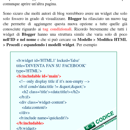
comunque aprire un'altra pagina.
Sono sicuro che molti autori di blog vorrebbero avere un widget che solo
Blogger
solo fossero in grado di visualizzare.
ha rilasciato un nuovo tag
che permette di aggiungere questa nuova opzione a tutte quelle già
tag condizionali
conosciute riguardo ai
. Ricordo brevemente che tutti i
Blogger
widget di
hanno una struttura simile che varia solo di poco
nell'ID e nel nome
Modello > Modifica HTML
e che si può cercare su
> Procedi
espandendo i modelli widget
e
. Per esempio
<b:widget id='HTML1' locked='false'
title='DIVENTA FAN SU FACEBOOK'
type='HTML'>
<b:includable id='main'>
<!-- only display title if it's non-empty -->
<b:if cond='data:title != &quot;&quot;'>
<h2 class='title'><data:title/></h2>
</b:if>
<div class='widget-content'>
<data:content/>
</div>
<b:include name='quickedit'/>
</b:includable>
</b:widget>