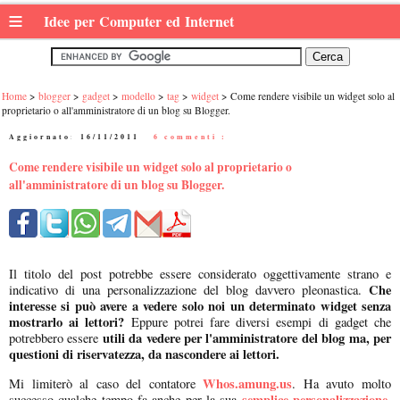
≡
Idee per Computer ed Internet
Home
blogger
gadget
modello
tag
widget
Come rendere visibile un widget solo al
proprietario o all'amministratore di un blog su Blogger.
Aggiornato:
16/11/2011
|
6 commenti :
Come rendere visibile un widget solo al proprietario o
all'amministratore di un blog su Blogger.
Il titolo del post potrebbe essere considerato oggettivamente strano e
Che
indicativo di una personalizzazione del blog davvero pleonastica.
interesse si può avere a vedere solo noi un determinato widget senza
mostrarlo ai lettori?
Eppure potrei fare diversi esempi di gadget che
utili da vedere per l'amministratore del blog ma, per
potrebbero essere
questioni di riservatezza, da nascondere ai lettori.
Whos.amung.us
Mi limiterò al caso del contatore
. Ha avuto molto
semplice personalizzazione
successo qualche tempo fa anche per la sua
.