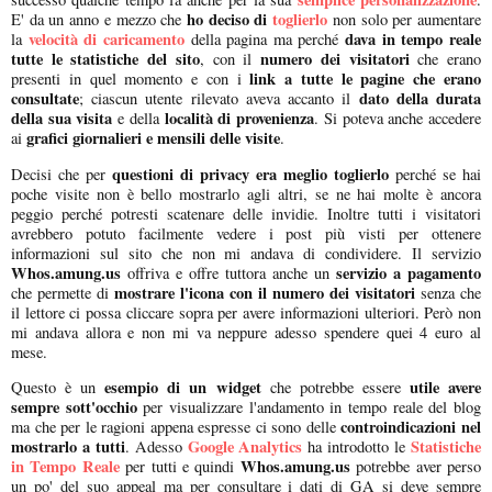
ho deciso di
toglierlo
E' da un anno e mezzo che
non solo per aumentare
velocità di caricamento
dava in tempo reale
la
della pagina ma perché
tutte le statistiche del sito
numero dei visitatori
, con il
che erano
link a tutte le pagine che erano
presenti in quel momento e con i
consultate
dato della durata
; ciascun utente rilevato aveva accanto il
della sua visita
località di provenienza
e della
. Si poteva anche accedere
grafici giornalieri e mensili delle visite
ai
.
questioni di privacy era meglio toglierlo
Decisi che per
perché se hai
poche visite non è bello mostrarlo agli altri, se ne hai molte è ancora
peggio perché potresti scatenare delle invidie. Inoltre tutti i visitatori
avrebbero potuto facilmente vedere i post più visti per ottenere
informazioni sul sito che non mi andava di condividere. Il servizio
Whos.amung.us
servizio a pagamento
offriva e offre tuttora anche un
mostrare l'icona con il numero dei visitatori
che permette di
senza che
il lettore ci possa cliccare sopra per avere informazioni ulteriori. Però non
mi andava allora e non mi va neppure adesso spendere quei 4 euro al
mese.
esempio di un widget
utile avere
Questo è un
che potrebbe essere
sempre sott'occhio
per visualizzare l'andamento in tempo reale del blog
controindicazioni nel
ma che per le ragioni appena espresse ci sono delle
mostrarlo a tutti
Google Analytics
Statistiche
. Adesso
ha introdotto le
in Tempo Reale
Whos.amung.us
per tutti e quindi
potrebbe aver perso
un po' del suo appeal ma per consultare i dati di GA si deve sempre