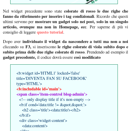
colorate di rosso le due righe che
Nel widget precedente sono state
fanno da riferimento per inserire i tag condizionali
. Ricordo che questi
mostrare un gadget solo nei post, solo in un singolo
ultimi servono per
articolo, ovunque ma non in Homepage, ecc
. Per saperne di più vi
questo tutorial
consiglio di leggere
.
individuato il widget da nascondere a tutti ma non a noi
Dopo aver
F3,
le righe colorate di viola subito dopo e
cliccando su
si inseriscono
subito prima delle due righe colorate di rosso
. Prendendo ad esempio il
gadget precedente,
così modificato
il codice dovrà essere
<b:widget id='HTML1' locked='false'
title='DIVENTA FAN SU FACEBOOK'
type='HTML'>
<b:includable id='main'>
<span class='item-control blog-admin'>
<!-- only display title if it's non-empty -->
<b:if cond='data:title != &quot;&quot;'>
<h2 class='title'><data:title/></h2>
</b:if>
<div class='widget-content'>
<data:content/>
</div>