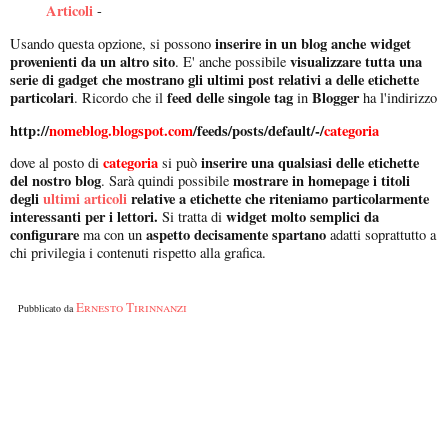
Articoli
-
inserire in un blog anche widget
Usando questa opzione, si possono
provenienti da un altro sito
visualizzare tutta una
. E' anche possibile
serie di gadget che mostrano gli ultimi post relativi a delle etichette
particolari
feed delle singole tag
Blogger
. Ricordo che il
in
ha l'indirizzo
http://
nomeblog.blogspot.com
/feeds/posts/default/-/
categoria
categoria
inserire una qualsiasi delle etichette
dove al posto di
si può
del nostro blog
mostrare in homepage i titoli
. Sarà quindi possibile
degli
ultimi articoli
relative a etichette che riteniamo particolarmente
interessanti per i lettori.
widget molto
semplici da
Si tratta di
configurare
aspetto decisamente spartano
ma con un
adatti soprattutto a
chi privilegia i contenuti rispetto alla grafica.
Ernesto Tirinnanzi
Pubblicato da