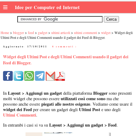
≡
Idee per Computer ed Internet
Home
blogger
feed
gadget
ultimi articoli
ultimi commenti
widget
Widget degli
Ultimi Post e degli Ultimi Commenti usando il gadget dei Feed di Blogger.
Aggiornato:
17/10/2011
|
6 commenti :
Widget degli Ultimi Post e degli Ultimi Commenti usando il gadget dei
Feed di Blogger.
Layout > Aggiungi un gadget
Blogger
In
della piattaforma
sono presenti
utilizzati così come sono
molti widget che possono essere
ma che
piegati alle nostre esigenze
possono anche essere
. Vediamo come usare il
widget dei Feed
Ultimi Post
per creare un gadget degli
e uno degli
Ultimi Commenti
.
Layout > Aggiungi un gadget > Feed
In entrambi i casi si va su
.