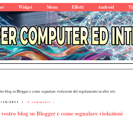
er
Widget
Menu
Effetti
Android
Ti
stro blog su Blogger e come segnalare violazioni del regolamento in altri siti.
0/10/2011
|
9 commenti :
l vostro blog su Blogger e come segnalare violazioni