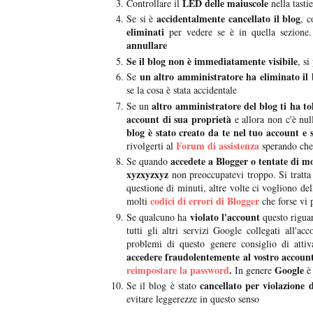
LED delle maiuscole
Controllare il
nella tasti
accidentalmente cancellato il blog
Se si è
, c
eliminati
per vedere se è in quella sezione.
annullare
Se il blog non è immediatamente visibile
, s
un altro amministratore ha eliminato il 
Se
se la cosa è stata accidentale
altro amministratore del blog ti ha to
Se un
account di sua proprietà
e allora non c'è nul
blog è stato creato da te nel tuo account e 
Forum di assistenza
rivolgerti al
sperando che 
accedete a Blogger o tentate di m
Se quando
xyzxyzxyz
non preoccupatevi troppo. Si tratta
questione di minuti, altre volte ci vogliono d
codici di errori di Blogger
molti
che forse vi 
violato l'account
Se qualcuno ha
questo rigua
tutti gli altri servizi Google collegati all
problemi di questo genere consiglio di atti
accedere fraudolentemente al vostro accoun
reimpostare la password
.
Google
In genere
è 
cancellato per violazione 
Se il blog è stato
evitare leggerezze in questo senso