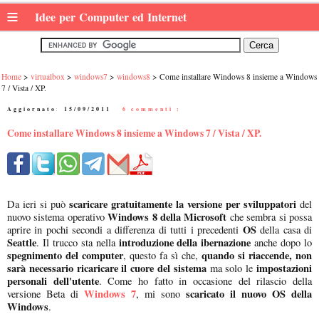
≡
Idee per Computer ed Internet
Home
virtualbox
windows7
windows8
Come installare Windows 8 insieme a Windows
7 / Vista / XP.
Aggiornato:
15/09/2011
|
6 commenti :
Come installare Windows 8 insieme a Windows 7 / Vista / XP.
scaricare gratuitamente la versione per sviluppatori
Da ieri si può
del
Windows 8 della Microsoft
nuovo sistema operativo
che sembra si possa
OS
aprire in pochi secondi a differenza di tutti i precedenti
della casa di
Seattle
introduzione della ibernazione
. Il trucco sta nella
anche dopo lo
spegnimento del computer
quando si riaccende, non
, questo fa sì che,
sarà necessario ricaricare il cuore del sistema
impostazioni
ma solo le
personali dell'utente
. Come ho fatto in occasione del rilascio della
Windows 7
scaricato il nuovo OS della
versione Beta di
, mi sono
Windows
.