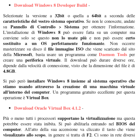
Download Windows 8 Developer Build
-
32bit
64bit
Selezionate la versione a
o quella a
a seconda delle
caratteristiche del vostro sistema operativo
. Se non le conoscete, andate
Pannello di Controllo > Sistema
su
per ottenere l'informazione.
Windows 8
L'installazione di
può essere fatta su un computer ma
non lo usate più
certo
conviene solo se questo
e non può essere
sostituito a un OS perfettamente funzionante
. Non occorre
file immagine ISO
masterizzare su disco il
che viene scaricato dal sito
Microsoft
Daemon Tools
della
, basta usare un programma come
per
periferica virtuale
creare una
. Il download può durare diverse ore,
dipende dalla velocità di connessione, visto che la dimensione del file è di
4.8GB
.
installare Windows 8
insieme al sistema operativo che
Si può però
stiamo usando attraverso la creazione di una macchina virtuale
all'interno del computer
. Un programma gratuito eccellente per questa
Virtual Box
operazione è
Download Oracle Virtual Box 4.1.2
-
supportano la virtualizzazione
Più o meno tutti i processori
ma questa
BIOS del
potrebbe essere stata inibita. Si può abilitarla entrando nel
computer
. All'atto della sua accensione va cliccato il tasto che viene
visualizzato allo scopo
F2
, in genere si tratta di
. Ci sono in rete diversi