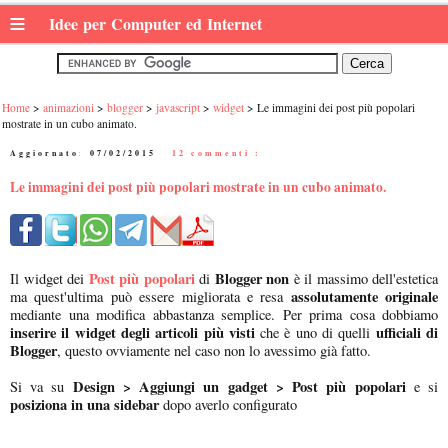
≡
Idee per Computer ed Internet
Home
animazioni
blogger
javascript
widget
Le immagini dei post più popolari
mostrate in un cubo animato.
Aggiornato:
07/02/2015
|
12 commenti :
Le immagini dei post più popolari mostrate in un cubo animato.
Post più popolari
Blogger non
Il widget dei
di
è il massimo dell'estetica
assolutamente originale
ma quest'ultima può essere migliorata e resa
mediante una modifica abbastanza semplice. Per prima cosa dobbiamo
inserire il widget degli articoli più visti
ufficiali di
che è uno di quelli
Blogger
, questo ovviamente nel caso non lo avessimo già fatto.
Design > Aggiungi un gadget > Post più popolari
Si va su
e si
posiziona in una sidebar
dopo averlo configurato