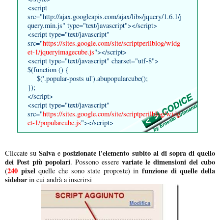
<script
src="http://ajax.googleapis.com/ajax/libs/jquery/1.6.1/j
query.min.js" type="text/javascript"></script>
<script type="text/javascript"
src="
https://sites.google.com/site/scriptperilblog/widg
et-1/jqueryimagecube.js
"></script>
<script type="text/javascript" charset="utf-8">
$(function () {
$('.popular-posts ul').abupopularcube();
});
</script>
<script type="text/javascript"
src="
https://sites.google.com/site/scriptperilblog/widg
et-1/popularcube.js
"></script>
Salva
posizionate l'elemento subito al di sopra di quello
Cliccate su
e
dei Post più popolari
variate le dimensioni del cubo
. Possono essere
240
pixel
funzione di quelle della
(
quelle che sono state proposte) in
sidebar
in cui andrà a inserirsi