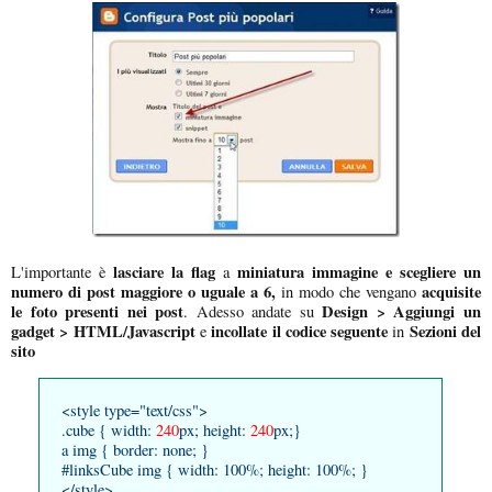
lasciare la flag
miniatura immagine e scegliere un
L'importante è
a
numero di post maggiore o uguale a 6,
acquisite
in modo che vengano
le foto presenti nei post
Design > Aggiungi un
. Adesso andate su
gadget > HTML/Javascript
incollate il codice seguente
Sezioni del
e
in
sito
<style type="text/css">
.cube { width:
240
px; height:
240
px;}
a img { border: none; }
#linksCube img { width: 100%; height: 100%; }
</style>