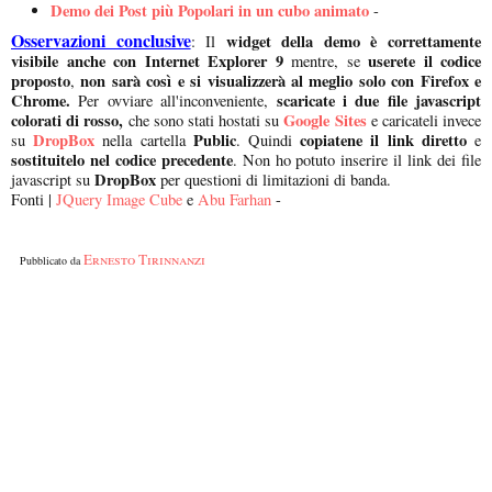
Demo dei Post più Popolari in un cubo animato
-
Osservazioni conclusive
widget della demo è
correttamente
: Il
visibile anche con Internet Explorer 9
userete il codice
mentre, se
proposto
non sarà così e si visualizzerà al meglio solo con Firefox e
,
Chrome.
scaricate i due file javascript
Per ovviare all'inconveniente,
colorati di rosso,
Google Sites
che sono stati hostati su
e caricateli invece
DropBox
Public
copiatene il link diretto
su
nella cartella
. Quindi
e
sostituitelo nel codice precedente
. Non ho potuto inserire il link dei file
DropBox
javascript su
per questioni di limitazioni di banda.
Fonti |
JQuery Image Cube
e
Abu Farhan
-
Ernesto Tirinnanzi
Pubblicato da