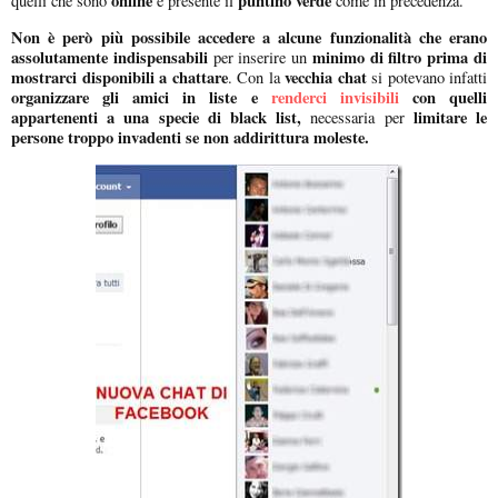
online
puntino verde
quelli che sono
è presente il
come in precedenza.
Non è però più possibile accedere a alcune funzionalità che erano
assolutamente indispensabili
minimo di filtro prima di
per inserire un
mostrarci disponibili a chattare
vecchia chat
. Con la
si potevano infatti
organizzare gli amici in liste e
renderci invisibili
con quelli
appartenenti a una specie di black list,
limitare le
necessaria per
persone troppo invadenti se non addirittura moleste.