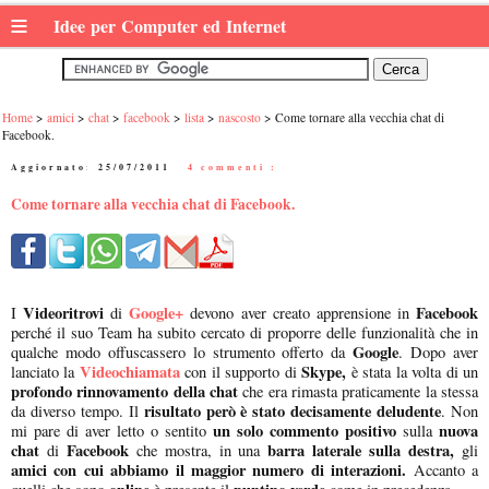
≡
Idee per Computer ed Internet
Home
amici
chat
facebook
lista
nascosto
Come tornare alla vecchia chat di
Facebook.
Aggiornato:
25/07/2011
|
4 commenti :
Come tornare alla vecchia chat di Facebook.
Videoritrovi
Google+
Facebook
I
di
devono aver creato apprensione in
perché il suo Team ha subito cercato di proporre delle funzionalità che in
Google
qualche modo offuscassero lo strumento offerto da
. Dopo aver
Videochiamata
Skype,
lanciato la
con il supporto di
è stata la volta di un
profondo rinnovamento della chat
che era rimasta praticamente la stessa
risultato però è stato decisamente deludente
da diverso tempo. Il
. Non
un solo commento positivo
nuova
mi pare di aver letto o sentito
sulla
chat
Facebook
barra laterale sulla destra,
di
che mostra, in una
gli
amici con cui abbiamo il maggior numero di interazioni.
Accanto a