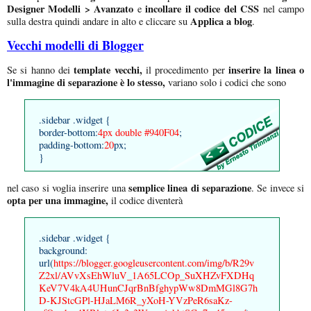
Designer Modelli > Avanzato
incollare il codice del CSS
e
nel campo
Applica a blog
sulla destra quindi andare in alto e cliccare su
.
Vecchi modelli di Blogger
template vecchi,
inserire la linea o
Se si hanno dei
il procedimento per
l'immagine di separazione è lo stesso,
variano solo i codici che sono
.sidebar .widget {
border-bottom:
4px double #940F04
;
padding-bottom:
20
px;
}
semplice linea di separazione
nel caso si voglia inserire una
. Se invece si
opta per una immagine,
il codice diventerà
.sidebar .widget {
background:
url(
https://blogger.googleusercontent.com/img/b/R29v
Z2xl/AVvXsEhWluV_1A65LCOp_SuXHZvFXDHq
KeV7V4kA4UHunCJqrBnBfghypWw8DmMGl8G7h
D-KJStcGPl-HJaLM6R_yXoH-YVzPeR6saKz-