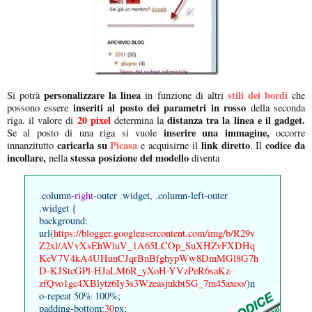
personalizzare la linea
stili dei bordi
Si potrà
in funzione di altri
che
inseriti al posto dei parametri in rosso
possono essere
della seconda
20 pixel
distanza tra la linea e il gadget.
riga. il valore di
determina la
inserire una immagine,
Se al posto di una riga si vuole
occorre
caricarla su
Picasa
link diretto
codice da
innanzitutto
e acquisirne il
. Il
incollare,
stessa posizione del modello
nella
diventa
.column-
right
-outer .widget, .column-left-outer
.widget {
background:
url(
https://blogger.googleusercontent.com/img/b/R29v
Z2xl/AVvXsEhWluV_1A65LCOp_SuXHZvFXDHq
KeV7V4kA4UHunCJqrBnBfghypWw8DmMGl8G7h
D-KJStcGPl-HJaLM6R_yXoH-YVzPeR6saKz-
zfQvo1gc4XBlytz6Iy3s3WzeasjukbtSG_7m45axoo/
)n
o-repeat 50% 100%;
padding-bottom:
30
px;