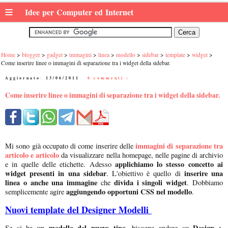
≡
Idee per Computer ed Internet
Home
blogger
gadget
immagini
linea
modello
sidebar
template
widget
Come inserire linee o immagini di separazione tra i widget della sidebar.
Aggiornato:
13/06/2011
|
6 commenti :
Come inserire linee o immagini di separazione tra i widget della sidebar.
immagini di separazione tra
Mi sono già occupato di come inserire delle
articolo e articolo
da visualizzare nella homepage, nelle pagine di archivio
applichiamo lo stesso concetto ai
e in quelle delle etichette. Adesso
widget presenti in una sidebar
inserire una
. L'obiettivo è quello di
linea o anche una immagine
divida i singoli widget
che
. Dobbiamo
aggiungendo opportuni CSS nel modello
semplicemente agire
.
Nuovi template del
Designer Modelli
modello del nuovo tipo,
Design >
Se si ha un
bisogna andare su