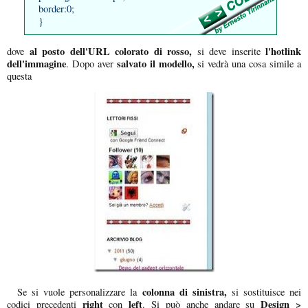
border:0;
}
al posto dell'URL colorato di rosso,
l'hotlink
dove
si deve inserite
dell'immagine
salvato il modello,
. Dopo aver
si vedrà una cosa simile a
questa
colonna di sinistra,
Se si vuole personalizzare la
si sostituisce nei
right
left
Design >
codici precedenti
con
. Si può anche andare su