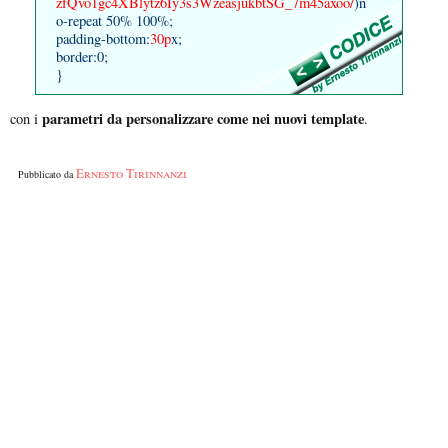
zfQvo1gc4XBlytz6Iy3s3WzeasjukbtSG_7m45axoo/
)n
o-repeat 50% 100%;
padding-bottom:
30p
x;
border:0;
}
parametri da personalizzare come nei nuovi template
con i
.
Ernesto Tirinnanzi
Pubblicato da