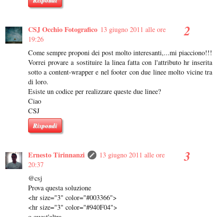
Rispondi
CSJ Occhio Fotografico
13 giugno 2011 alle ore
19:26
Come sempre proponi dei post molto interesanti,...mi piacciono!!!
Vorrei provare a sostituire la linea fatta con l'attributo hr inserita
sotto a content-wrapper e nel footer con due linee molto vicine tra
di loro.
Esiste un codice per realizzare queste due linee?
Ciao
CSJ
Rispondi
Ernesto Tirinnanzi
13 giugno 2011 alle ore
20:37
@csj
Prova questa soluzione
<hr size="3" color="#003366">
<hr size="3" color="#940F04">
o quest'altra