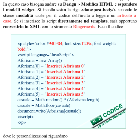
Design > Modifica HTML
espandere
In questo caso bisogna andare su
e
i modelli widget
sotto
<data:post.body/>
. Si incolla
la riga
secondo le
stesse modalità
articolo a
usate per il codice dell'invito a leggere un
caso
direttamente nel template
. Se si inserisce lo script
, sarà opportuno
convertirlo in XML
Blogcrowds
con lo strumento
. Ecco il codice
<p style="color:#
940F04
; font-size:
120%
; font-weight:
bold
;">
<script language="JavaScript">
Aforisma = new Array()
Aforisma[0] = "
Inserisci Aforisma 0
"
Aforisma[1] = "
Inserisci Aforisma 1
"
Aforisma[2] = "
Inserisci Aforisma 2
"
Aforisma[3] = "
Inserisci Aforisma 3
"
Aforisma[4] = "
Inserisci Aforisma 4
"
Aforisma[5] = "
Inserisci Aforisma 5
"
casuale = Math.random() * (Aforisma.length)
casuale = Math.floor(casuale)
document.write(Aforisma[casuale])
</script>
</p>
dove le personalizzazioni riguardano