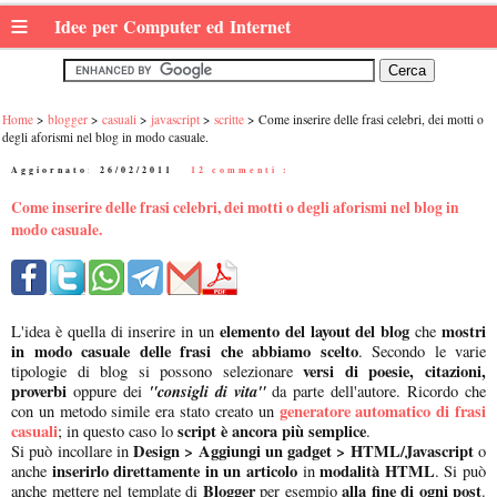
≡
Idee per Computer ed Internet
Home
blogger
casuali
javascript
scritte
Come inserire delle frasi celebri, dei motti o
degli aforismi nel blog in modo casuale.
Aggiornato:
26/02/2011
|
12 commenti :
Come inserire delle frasi celebri, dei motti o degli aforismi nel blog in
modo casuale.
elemento del layout del blog
mostri
L'idea è quella di inserire in un
che
in modo casuale delle frasi che abbiamo scelto
. Secondo le varie
versi di poesie, citazioni,
tipologie di blog si possono selezionare
proverbi
"consigli di vita"
oppure dei
da parte dell'autore. Ricordo che
generatore automatico di frasi
con un metodo simile era stato creato un
casuali
script è ancora più semplice
; in questo caso lo
.
Design > Aggiungi un gadget > HTML/Javascript
Si può incollare in
o
inserirlo direttamente in un articolo
modalità HTML
anche
in
. Si può
Blogger
alla fine di ogni post
anche mettere nel template di
per esempio
.