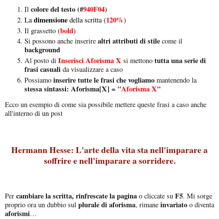
colore del testo
(#
940F04
Il
)
dimensione
120%
La
della scritta (
)
bold
Il grassetto (
)
altri attributi di stile
Si possono anche inserire
come il
background
Inserisci Aforisma X
tutta una serie di
Al posto di
si mettono
frasi casuali
da visualizzare a caso
inserire tutte le frasi che vogliamo
Possiamo
mantenendo la
stessa sintassi: Aforisma[X] = "
Aforisma X
"
Ecco un esempio di come sia possibile mettere queste frasi a caso anche
all'interno di un post
Hermann Hesse: L'arte della vita sta nell'imparare a
soffrire e nell'imparare a sorridere.
cambiare la scritta, rinfrescate la pagina
F5
Per
o cliccate su
. Mi sorge
plurale di aforisma
invariato
proprio ora un dubbio sul
, rimane
o diventa
aforismi
…