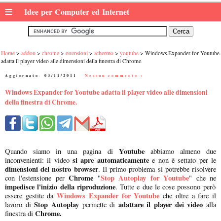
≡
Idee per Computer ed Internet
Home
addon
chrome
estensioni
schermo
youtube
Windows Expander for Youtube
adatta il player video alle dimensioni della finestra di Chrome.
Aggiornato:
03/11/2011
|
Nessun commento :
Windows Expander for Youtube adatta il player video alle dimensioni
della finestra di Chrome.
Youtube
Quando siamo in una pagina di
abbiamo almeno due
si apre automaticamente
inconvenienti: il video
e non è settato per le
dimensioni del nostro browser
. Il primo problema si potrebbe risolvere
Chrome
Stop Autoplay for Youtube
con l'estensione per
"
" che ne
impedisce l'inizio della riproduzione
. Tutte e due le cose possono però
Windows Expander for Youtube
essere gestite da
che oltre a fare il
Stop Autoplay
adattare il player dei video
lavoro di
permette di
alla
Chrome.
finestra di