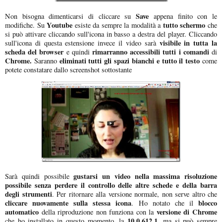
Save
Non bisogna dimenticarsi di cliccare su
appena finito con le
Youtube
tutto schermo
modifiche. Su
esiste da sempre la modalità a
che
si può attivare cliccando sull'icona in basso a destra del player. Cliccando
visibile in tutta la
sull'icona di questa estensione invece il video sarà
scheda del browser
rimarranno accessibili tutti i comandi
e quindi
di
Chrome.
eliminati tutti gli spazi bianchi e tutto il testo
Saranno
come
potete constatare dallo screenshot sottostante
gustarsi un video nella massima risoluzione
Sarà quindi possibile
possibile senza perdere il controllo delle altre schede e della barra
degli strumenti
. Per ritornare alla versione normale, non serve altro che
cliccare nuovamente sulla stessa icona
blocco
. Ho notato che il
automatico
versione di Chrome
della riproduzione non funziona con la
10.0.612.1
che ho installato in questo momento, la
, ma si può sempre