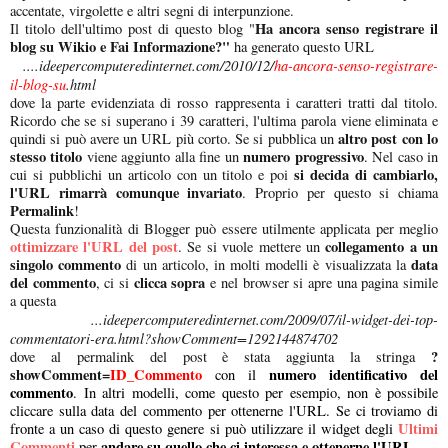
accentate, virgolette e altri segni di interpunzione.
Ha ancora senso registrare il
Il titolo dell'ultimo post di questo blog "
blog su Wikio e Fai Informazione?"
ha generato questo URL
....ideepercomputeredinternet.com/2010/12/
ha-ancora-senso-registrare-
il-blog-su
.html
dove la parte evidenziata di rosso rappresenta i caratteri tratti dal titolo.
Ricordo che se si superano i 39 caratteri, l'ultima parola viene eliminata e
altro post con lo
quindi si può avere un URL più corto. Se si pubblica un
stesso titolo
numero progressivo
viene aggiunto alla fine un
. Nel caso in
si decida di cambiarlo,
cui si pubblichi un articolo con un titolo e poi
l'URL rimarrà comunque invariato
. Proprio per questo si chiama
Permalink
!
Questa funzionalità di Blogger può essere utilmente applicata per meglio
ottimizzare l'URL del post
collegamento a un
. Se si vuole mettere un
singolo commento
data
di un articolo, in molti modelli è visualizzata la
del commento
clicca sopra
, ci si
e nel browser si apre una pagina simile
a questa
...ideepercomputeredinternet.com/2009/07/il-widget-dei-top-
commentatori-era.html?showComment=1292144874702
?
dove al permalink del post è stata aggiunta la stringa
showComment=
ID_Commento
numero identificativo del
con il
commento
. In altri modelli, come questo per esempio, non è possibile
cliccare sulla data del commento per ottenerne l'URL. Se ci troviamo di
Ultimi
fronte a un caso di questo genere si può utilizzare il widget degli
Commenti
andare su quello che ci interessa e ottenerne l'URL
per
.