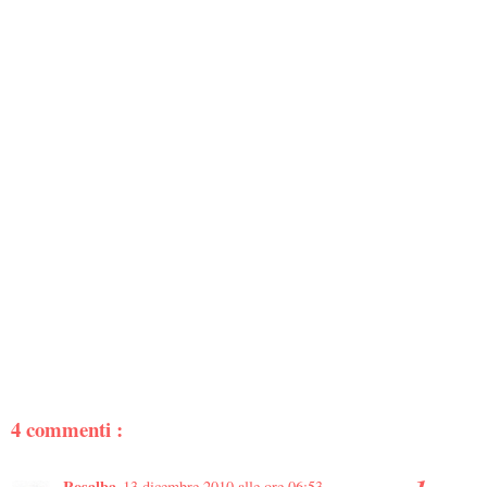
4 commenti :
Rosalba
13 dicembre 2010 alle ore 06:53