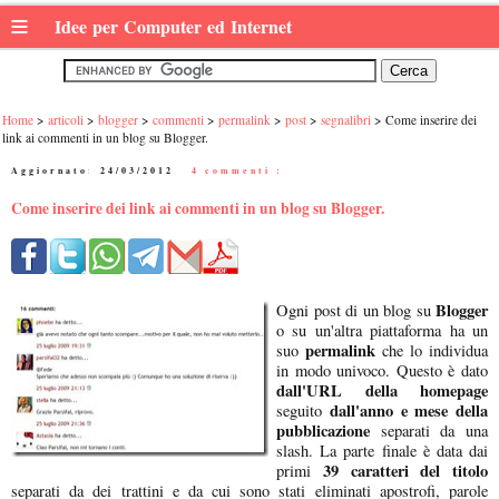
≡
Idee per Computer ed Internet
Home
articoli
blogger
commenti
permalink
post
segnalibri
Come inserire dei
link ai commenti in un blog su Blogger.
Aggiornato:
24/03/2012
|
4 commenti :
Come inserire dei link ai commenti in un blog su Blogger.
Blogger
Ogni post di un blog su
o su un'altra piattaforma ha un
permalink
suo
che lo individua
in modo univoco. Questo è dato
dall'URL della homepage
dall'anno e mese della
seguito
pubblicazione
separati da una
slash. La parte finale è data dai
39 caratteri del titolo
primi
separati da dei trattini e da cui sono stati eliminati apostrofi, parole