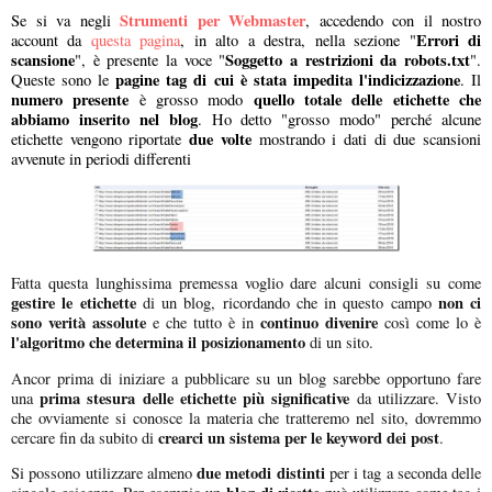
Strumenti per Webmaster
Se si va negli
, accedendo con il nostro
Errori di
account da
questa pagina
, in alto a destra, nella sezione "
scansione
Soggetto a restrizioni da robots.txt
", è presente la voce "
".
pagine tag di cui è stata impedita l'indicizzazione
Queste sono le
. Il
numero presente
quello totale delle etichette che
è grosso modo
abbiamo inserito nel blog
. Ho detto "grosso modo" perché alcune
due volte
etichette vengono riportate
mostrando i dati di due scansioni
avvenute in periodi differenti
Fatta questa lunghissima premessa voglio dare alcuni consigli su come
gestire le etichette
non ci
di un blog, ricordando che in questo campo
sono verità assolute
continuo divenire
e che tutto è in
così come lo è
l'algoritmo che determina il posizionamento
di un sito.
Ancor prima di iniziare a pubblicare su un blog sarebbe opportuno fare
prima stesura delle etichette più significative
una
da utilizzare. Visto
che ovviamente si conosce la materia che tratteremo nel sito, dovremmo
crearci un sistema per le keyword dei post
cercare fin da subito di
.
due metodi distinti
Si possono utilizzare almeno
per i tag a seconda delle