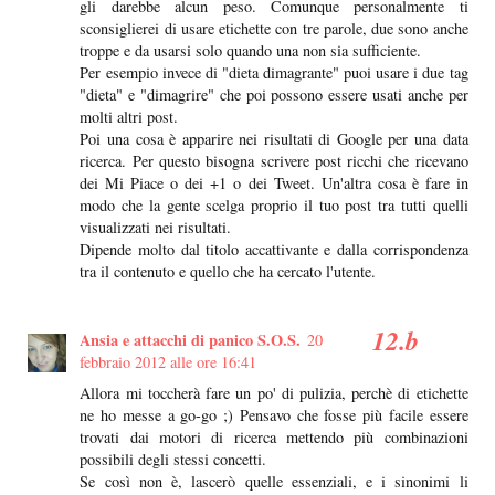
gli darebbe alcun peso. Comunque personalmente ti
sconsiglierei di usare etichette con tre parole, due sono anche
troppe e da usarsi solo quando una non sia sufficiente.
Per esempio invece di "dieta dimagrante" puoi usare i due tag
"dieta" e "dimagrire" che poi possono essere usati anche per
molti altri post.
Poi una cosa è apparire nei risultati di Google per una data
ricerca. Per questo bisogna scrivere post ricchi che ricevano
dei Mi Piace o dei +1 o dei Tweet. Un'altra cosa è fare in
modo che la gente scelga proprio il tuo post tra tutti quelli
visualizzati nei risultati.
Dipende molto dal titolo accattivante e dalla corrispondenza
tra il contenuto e quello che ha cercato l'utente.
Ansia e attacchi di panico S.O.S.
20
febbraio 2012 alle ore 16:41
Allora mi toccherà fare un po' di pulizia, perchè di etichette
ne ho messe a go-go ;) Pensavo che fosse più facile essere
trovati dai motori di ricerca mettendo più combinazioni
possibili degli stessi concetti.
Se così non è, lascerò quelle essenziali, e i sinonimi li