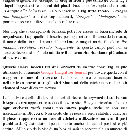
blog di ricette
singole esigenze. Per esempio un
può utilizzare come tag i
singoli ingredienti e i nomi dei piatti
. Facciamo l'esempio della ricetta
Lasagne alla bolognese
tag tutto intero,
Lasagne
"
". Si può inserire il
"
alla bolognese
tag separati,
lasagne
bolognese
" o i due
"
" e "
" che
potranno essere riutilizzati anche per altre ricette.
metodo di
Nei blog che si occupano di bellezza, potrebbe essere un buon
organizzare i tag
quello di inserire per ogni articolo il nome della marca,
il nome della linea, il nome del prodotto e magari anche il colore. Es:
madina, revolution, rossetto, trasparente.
In questo campo però non ci
adottare il sistema che riteniamo più adatto
sono certezze e si può solo
al nostro sito.
indecisi tra due keyword
tag,
Quando siamo
da inserire come
si può
Google Insight for Search
utilizzare lo strumento
per trovare quella con il
maggior volume di ricerche
inserire
. E' buona norma comunque
nell'articolo anche tutti gli altri sinonimi
più
della etichetta per dare
chance al post
di essere trovato.
keyword di cui hanno
L'obiettivo è quello di dare ai motori di ricerca le
bisogno
per
senza appesantire troppo il nostro sito. Bisogna ricordare che
ogni etichetta verrà creata una nuova pagina
anche se non sarà
indicizzata (in Blogger). Non credo che si possa a priori stabilire quale sia
giusto rapporto tra numero di etichette utilizzate e numero di post
il
pubblicati
. Questo dato dipende molto anche da quanti post si è già
scritto. All'inizio della vita di un blog ci sarà in percentuale un numero di