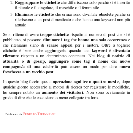
Raggruppare le etichette
che differiscono solo perché si è inserito
il plurale e il singolare, il maschile o il femminile
Eliminare le etichette
obsolete
che ormai sono diventate
perché si
riferiscono a un post dimenticato e che hanno una keyword non più
attuale
troppe etichette
Se si ritiene di avere
rispetto al numero di post che si è
eliminare i tag che hanno una sola occorrenza
pubblicato, si possono
e
scarso appeal
che riteniamo siano di
per i motori. Oltre a togliere
aggiungerle
keyword è diventata
etichette è bene anche
quando una
rilevante
notizie di
rispetto a un determinato contenuto. Nei blog di
attualità o di gossip,
aggiungere come tag il nome del nuovo
compagno/a di una celebrità
nuova
può essere un modo per dare
freschezza a un vecchio post
.
operazione ogni tre o quattro mesi
In questo blog faccio questa
e, dopo
qualche giorno necessario ai motori di ricerca per registrare le modifiche,
aumento dei visitatori
ho sempre notato un
. Non sono ovviamente in
grado di dire che le cose siano o meno collegate tra loro.
Ernesto Tirinnanzi
Pubblicato da