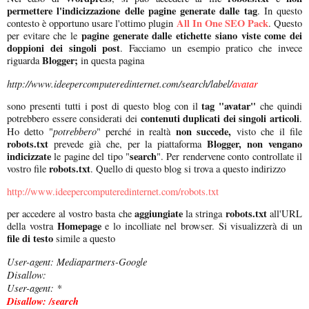
permettere l'indicizzazione delle pagine generate dalle tag
. In questo
All In One SEO Pack
contesto è opportuno usare l'ottimo plugin
. Questo
pagine generate dalle etichette siano viste come dei
per evitare che le
doppioni dei singoli post
. Facciamo un esempio pratico che invece
Blogger;
riguarda
in questa pagina
http://www.ideepercomputeredinternet.com/search/label/
avatar
tag "avatar"
sono presenti tutti i post di questo blog con il
che quindi
contenuti duplicati dei singoli articoli
potrebbero essere considerati dei
.
potrebbero
non succede,
Ho detto "
" perché in realtà
visto che il file
robots.txt
Blogger,
non vengano
prevede già che, per la piattaforma
indicizzate
search
le pagine del tipo "
". Per rendervene conto controllate il
robots.txt
vostro file
. Quello di questo blog si trova a questo indirizzo
http://www.ideepercomputeredinternet.com/robots.txt
aggiungiate
robots.txt
per accedere al vostro basta che
la stringa
all'URL
Homepage
della vostra
e lo incolliate nel browser. Si visualizzerà di un
file di testo
simile a questo
User-agent: Mediapartners-Google
Disallow:
User-agent: *
Disallow: /search