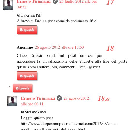
Ernesto Tirinnanzi
25 luglio 2012 alle ore
09:32
@Caterina Pili
A breve ci farò un post come da commento 16.c
Rispondi
Anonimo
26 agosto 2012 alle ore 17:53
Ciaoo Ernesto senti, mi posti un css per
nascondere la visualizzazione delle etichette alla fine del post?
quelle sotto l'autore, ora, commenti... ecc.. grazie!
Rispondi
Risposte
Ernesto Tirinnanzi
27 agosto 2012
alle ore 00:11
@StefanoVinci
Leggiti questo post
http://www.ideepercomputeredinternet.com/2012/03/come-
modificare-gli-elementi-del-footer.html