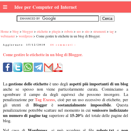
≡
Idee per Computer ed Internet
Home
blog
blogger
etichette
plugin
robots
seo
sito
strumenti
tag
webmaster
wordpress
Come gestire le etichette in un blog di Blogger.
Aggiornato:
15/12/2010
|
46 commenti :
Come gestire le etichette in un blog di Blogger.
gestione delle etichette
aspetti più importanti di un blog
La
è uno degli
anche se spesso non viene particolarmente curata. Cominciamo a
sgombrare il campo da degli equivoci che possono insorgere. La
Tag Excess
penalizzazione per
, cioè per un uso eccessivo di etichette, per
Blogger
sostanzialmente
impossibile
gli utenti di
è
. Questa
venissero indicizzate
penalizzazione potrebbe scattare nel momento in cui
un numero di pagine tag
15-20%
superiore al
del totale delle pagine del
blog.
Wordpress
robots.txt
non
Nel caso di
, si può accedere al file
e