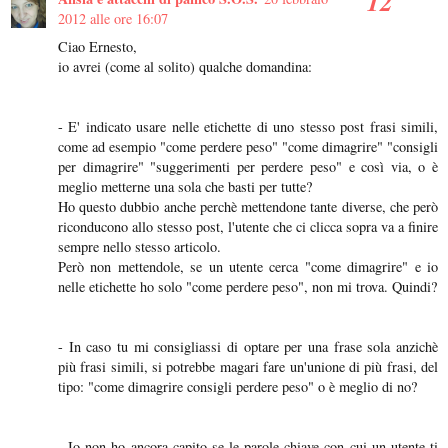
2012 alle ore 16:07
Ciao Ernesto,
io avrei (come al solito) qualche domandina:
- E' indicato usare nelle etichette di uno stesso post frasi simili,
come ad esempio "come perdere peso" "come dimagrire" "consigli
per dimagrire" "suggerimenti per perdere peso" e così via, o è
meglio metterne una sola che basti per tutte?
Ho questo dubbio anche perchè mettendone tante diverse, che però
riconducono allo stesso post, l'utente che ci clicca sopra va a finire
sempre nello stesso articolo.
Però non mettendole, se un utente cerca "come dimagrire" e io
nelle etichette ho solo "come perdere peso", non mi trova. Quindi?
- In caso tu mi consigliassi di optare per una frase sola anzichè
più frasi simili, si potrebbe magari fare un'unione di più frasi, del
tipo: "come dimagrire consigli perdere peso" o è meglio di no?
- Io non ho ancora capito se le parole chiave con cui un utente ti