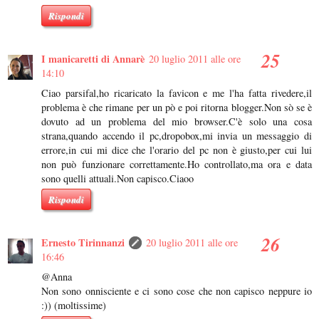
Rispondi
I manicaretti di Annarè
20 luglio 2011 alle ore
14:10
Ciao parsifal,ho ricaricato la favicon e me l'ha fatta rivedere,il
problema è che rimane per un pò e poi ritorna blogger.Non sò se è
dovuto ad un problema del mio browser.C'è solo una cosa
strana,quando accendo il pc,dropobox,mi invia un messaggio di
errore,in cui mi dice che l'orario del pc non è giusto,per cui lui
non può funzionare correttamente.Ho controllato,ma ora e data
sono quelli attuali.Non capisco.Ciaoo
Rispondi
Ernesto Tirinnanzi
20 luglio 2011 alle ore
16:46
@Anna
Non sono onnisciente e ci sono cose che non capisco neppure io
:)) (moltissime)