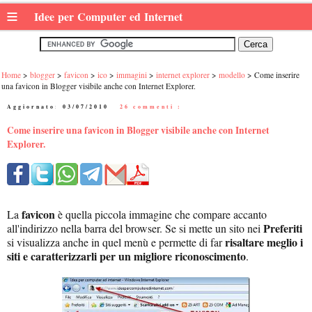
≡
Idee per Computer ed Internet
Home
blogger
favicon
ico
immagini
internet explorer
modello
Come inserire
una favicon in Blogger visibile anche con Internet Explorer.
Aggiornato:
03/07/2010
|
26 commenti :
Come inserire una favicon in Blogger visibile anche con Internet
Explorer.
favicon
La
è quella piccola immagine che compare accanto
Preferiti
all'indirizzo nella barra del browser. Se si mette un sito nei
risaltare meglio i
si visualizza anche in quel menù e permette di far
siti e caratterizzarli per un migliore riconoscimento
.