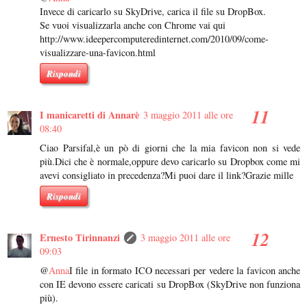
Invece di caricarlo su SkyDrive, carica il file su DropBox.
Se vuoi visualizzarla anche con Chrome vai qui
http://www.ideepercomputeredinternet.com/2010/09/come-
visualizzare-una-favicon.html
Rispondi
I manicaretti di Annarè
3 maggio 2011 alle ore
08:40
Ciao Parsifal,è un pò di giorni che la mia favicon non si vede
più.Dici che è normale,oppure devo caricarlo su Dropbox come mi
avevi consigliato in precedenza?Mi puoi dare il link?Grazie mille
Rispondi
Ernesto Tirinnanzi
3 maggio 2011 alle ore
09:03
@
Anna
I file in formato ICO necessari per vedere la favicon anche
con IE devono essere caricati su DropBox (SkyDrive non funziona
più).