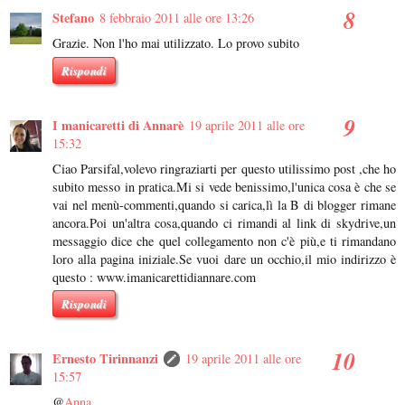
Stefano
8 febbraio 2011 alle ore 13:26
Grazie. Non l'ho mai utilizzato. Lo provo subito
Rispondi
I manicaretti di Annarè
19 aprile 2011 alle ore
15:32
Ciao Parsifal,volevo ringraziarti per questo utilissimo post ,che ho
subito messo in pratica.Mi si vede benissimo,l'unica cosa è che se
vai nel menù-commenti,quando si carica,lì la B di blogger rimane
ancora.Poi un'altra cosa,quando ci rimandi al link di skydrive,un
messaggio dice che quel collegamento non c'è più,e ti rimandano
loro alla pagina iniziale.Se vuoi dare un occhio,il mio indirizzo è
questo : www.imanicarettidiannare.com
Rispondi
Ernesto Tirinnanzi
19 aprile 2011 alle ore
15:57
@
Anna