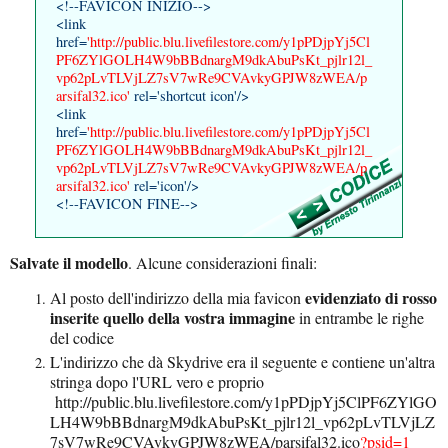
<!--FAVICON INIZIO-->
<link
href=
'http://public.blu.livefilestore.com/y1pPDjpYj5Cl
PF6ZYlGOLH4W9bBBdnargM9dkAbuPsKt_pjlr12l_
vp62pLvTLVjLZ7sV7wRe9CVAvkyGPJW8zWEA/p
arsifal32.ico'
rel='shortcut icon'/>
<link
href=
'http://public.blu.livefilestore.com/y1pPDjpYj5Cl
PF6ZYlGOLH4W9bBBdnargM9dkAbuPsKt_pjlr12l_
vp62pLvTLVjLZ7sV7wRe9CVAvkyGPJW8zWEA/p
arsifal32.ico'
rel='icon'/>
<!--FAVICON FINE-->
Salvate il modello
. Alcune considerazioni finali:
evidenziato di rosso
Al posto dell'indirizzo della mia favicon
inserite quello della vostra immagine
in entrambe le righe
del codice
L'indirizzo che dà Skydrive era il seguente e contiene un'altra
stringa dopo l'URL vero e proprio
http://public.blu.livefilestore.com/y1pPDjpYj5ClPF6ZYlGO
LH4W9bBBdnargM9dkAbuPsKt_pjlr12l_vp62pLvTLVjLZ
7sV7wRe9CVAvkyGPJW8zWEA/parsifal32.ico
?psid=1