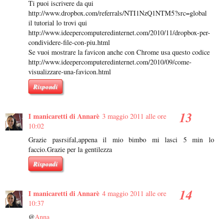
Ti puoi iscrivere da qui
http://www.dropbox.com/referrals/NTI1NzQ1NTM5?src=global
il tutorial lo trovi qui
http://www.ideepercomputeredinternet.com/2010/11/dropbox-per-
condividere-file-con-piu.html
Se vuoi mostrare la favicon anche con Chrome usa questo codice
http://www.ideepercomputeredinternet.com/2010/09/come-
visualizzare-una-favicon.html
Rispondi
I manicaretti di Annarè
3 maggio 2011 alle ore
10:02
Grazie pasrsifal,appena il mio bimbo mi lasci 5 min lo
faccio.Grazie per la gentilezza
Rispondi
I manicaretti di Annarè
4 maggio 2011 alle ore
10:37
@
Anna