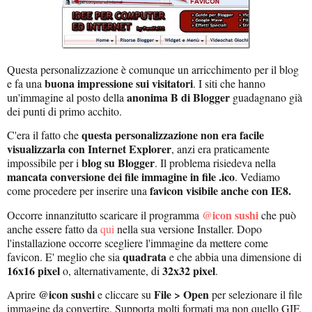
Questa personalizzazione è comunque un arricchimento per il blog
buona impressione sui visitatori
e fa una
. I siti che hanno
anonima B di Blogger
un'immagine al posto della
guadagnano già
dei punti di primo acchito.
questa personalizzazione non era facile
C'era il fatto che
visualizzarla con Internet Explorer
, anzi era praticamente
blog su Blogger
impossibile per i
. Il problema risiedeva nella
mancata conversione dei file immagine in file .ico
. Vediamo
favicon visibile anche con IE8.
come procedere per inserire una
@icon sushi
Occorre innanzitutto scaricare il programma
che può
anche essere fatto da
qui
nella sua versione Installer. Dopo
l'installazione occorre scegliere l'immagine da mettere come
quadrata
favicon. E' meglio che sia
e che abbia una dimensione di
16x16 pixel
32x32 pixel
o, alternativamente, di
.
@icon sushi
File > Open
Aprire
e cliccare su
per selezionare il file
immagine da convertire. Supporta molti formati ma non quello GIF.