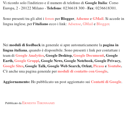
Google Italia
Vi ricordo solo l'indirizzo e il numero di telefono di
: Corso
Telefono
Fax
Europa, 2 - 20122 Milano -
: 0236618 300 -
: 0236618301.
Blogger
Adsense
GMail
Sono presenti tra gli altri i
forum
per
,
e
. Si accede in
l'italiano
lingua inglese, per
ecco i link:
Adsense
,
GMail
e
Blogger
.
moduli di feedback
pagina in
Nei
in generale si apre automaticamente la
lingua italiana
, quando è disponibile. Sono presenti i link per contattare i
Google Analytics
, Google Desktop,
Google Documenti
, Google
team di
Earth,
Google Gruppi
, Google News, Google Notebook, Google Privacy,
Google Sites
, Google Talk, Google Web Search, Orkut,
Picasa
e
Youtube
.
moduli di contatto con Google
.
C'è anche una pagina generale per
Aggiornamento:
Contatti di Google
Ho pubblicato un post aggiornato sui
.
Ernesto Tirinnanzi
Pubblicato da