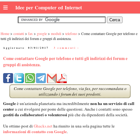
≡
Idee per Computer ed Internet
Home
contatti
fax
google
moduli
telefono
Come contattare Google per telefono e
tutti gli indirizzi dei forum e gruppi di assistenza.
Aggiornato:
03/01/2017
|
3 commenti :
Come contattare Google per telefono e tutti gli indirizzi dei forum e
gruppi di assistenza.
Come contattare Google per telefono, via fax, per raccomandata o
utilizzando i forum dei suoi prodotti.
Google
non ha un servizio di call
è un'azienda planetaria ma incredibilmente
center
a cui rivolgersi per porre delle questioni. Anche i contatti sono spesso
gestiti da collaboratori o volenterosi
più che da dipendenti della società.
Un ottimo post di
Ghacks.net
ha riunito in una sola pagina tutte le
informazioni di contatto con Google
.