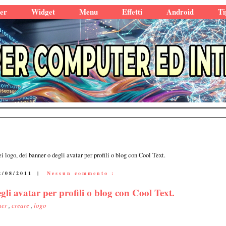
er
Widget
Menu
Effetti
Android
Ti
 logo, dei banner o degli avatar per profili o blog con Cool Text.
2/08/2011
|
Nessun commento :
li avatar per profili o blog con Cool Text.
ner
,
creare
,
logo