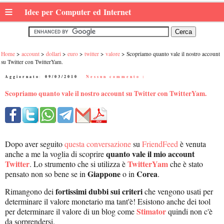
≡
Idee per Computer ed Internet
Home
account
dollari
euro
twitter
valore
Scopriamo quanto vale il nostro account
su Twitter con TwitterYam.
Aggiornato:
09/03/2010
|
Nessun commento :
Scopriamo quanto vale il nostro account su Twitter con TwitterYam.
Dopo aver seguito
questa conversazione
su
FriendFeed
è venuta
quanto vale il mio account
anche a me la voglia di scoprire
Twitter
TwitterYam
. Lo strumento che si utilizza è
che è stato
Giappone
Corea
pensato non so bene se in
o in
.
fortissimi dubbi sui criteri
Rimangono dei
che vengono usati per
determinare il valore monetario ma tant'è! Esistono anche dei tool
Stimator
per determinare il valore di un blog come
quindi non c'è
da sorprendersi.