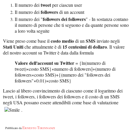
tweet
Il numero dei
per ciascun user
followers
Il numero dei
di un account
followers dei followers
Il numero dei "
" - In sostanza contano
il numero di persone che ti seguono e da quante persone sono
a loro volta seguite
costo medio
SMS
Viene preso come base il
di un
inviato negli
Stati Uniti
15 centesimi di dollaro
che attualmente è di
. Il valore
del nostro account su Twitter è data dalla formula
Valore dell'account su Twitter
= {ln(numero di
tweet)×costo SMS}×numero di followers]+(numero di
followers×costo SMS)+{(numero dei "followers dei
followers"×0.01)×costo SMS}
Lascio al libero convincimento di ciascuno come il logaritmo dei
tweet, i followers, i followers dei followers e il costo di un SMS
negli USA possano essere attendibili come base di valutazione
.
Ernesto Tirinnanzi
Pubblicato da