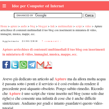
≡
Idee per Computer ed Internet
Home
apture
audio
blog
blogger
link
multimediale
script
video
Apture
arricchisce di contenuti multimediali il tuo blog con inserimenti in miniatura di video,
immagini, musica, mappe, ecc.
Aggiornato:
21/01/2010
|
7 commenti :
Apture arricchisce di contenuti multimediali il tuo blog con inserimenti
in miniatura di video, immagini, musica, mappe, ecc.
Apture
Avevo già dedicato un articolo ad
ma da allora molta acqua
è passata sotto i ponti e il servizio si è così evoluto da rendere il
precedente post alquanto obsoleto. Pongo subito rimedio. Ricordo
Apture
che
è uno script che viene inserito nel blog (sono solo due
righe) e che consente una infinità di cose che è anche difficile
sintetizzare. Andiamo per gradi e intanto guardatevi questo video-
tutorial