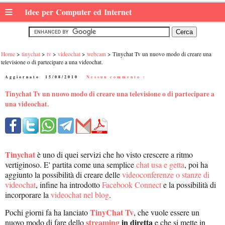
≡
Idee per Computer ed Internet
Home
tinychat
tv
videochat
webcam
Tinychat Tv un nuovo modo di creare una
televisione o di partecipare a una videochat.
Aggiornato:
15/08/2010
|
Nessun commento :
Tinychat Tv un nuovo modo di creare una televisione o di partecipare a
una videochat.
Tinychat
è uno di quei servizi che ho visto crescere a ritmo
vertiginoso. E' partita come una semplice
chat usa e getta
, poi ha
aggiunto la possibilità di creare delle
videoconferenze o stanze di
videochat
, infine ha introdotto
Facebook Connect
e la possibilità di
incorporare la
videochat nel blog
.
TinyChat Tv
Pochi giorni fa ha lanciato
, che vuole essere un
streaming
in diretta
nuovo modo di fare dello
e che si mette in