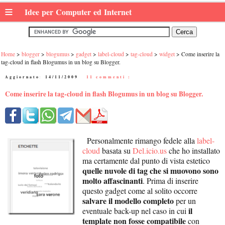
≡
Idee per Computer ed Internet
Home
blogger
blogumus
gadget
label-cloud
tag-cloud
widget
Come inserire la
tag-cloud in flash Blogumus in un blog su Blogger.
Aggiornato:
14/11/2009
|
11 commenti :
Come inserire la tag-cloud in flash Blogumus in un blog su Blogger.
Personalmente rimango fedele alla
label-
cloud
basata su
Del.icio.us
che ho installato
ma certamente dal punto di vista estetico
quelle nuvole di tag che si muovono sono
molto affascinanti
. Prima di inserire
questo gadget come al solito occorre
salvare il modello completo
per un
il
eventuale back-up nel caso in cui
template non fosse compatibile
con