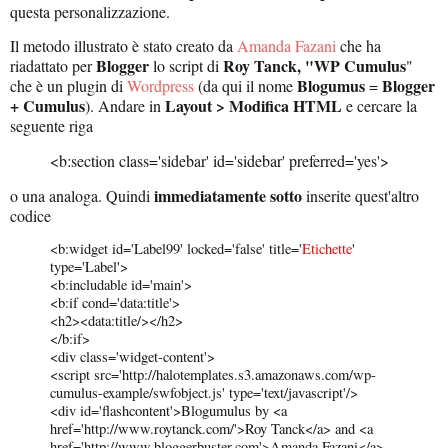
questa personalizzazione.
Il metodo illustrato è stato creato da
Amanda Fazani
che ha
Blogger
Roy Tanck, "WP Cumulus
riadattato per
lo script di
"
Blogumus
Blogger
che è un plugin di
Wordpress
(da qui il nome
=
+ Cumulus
Layout > Modifica HTML
). Andare in
e cercare la
seguente riga
<b:section class='sidebar' id='sidebar' preferred='yes'>
immediatamente sotto
o una analoga. Quindi
inserite quest'altro
codice
<b:widget id='Label99' locked='false' title='
Etichette
'
type='Label'>
<b:includable id='main'>
<b:if cond='data:title'>
<h2><data:title/></h2>
</b:if>
<div class='widget-content'>
<script src='http://halotemplates.s3.amazonaws.com/wp-
cumulus-example/swfobject.js' type='text/javascript'/>
<div id='flashcontent'>Blogumulus by <a
href='http://www.roytanck.com/'>Roy Tanck</a> and <a
href='http://www.bloggerbuster.com'>Amanda Fazani</a>