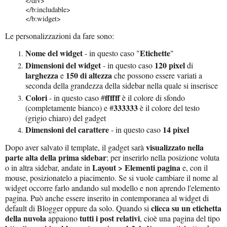
</div>
</b:includable>
</b:widget>
Le personalizzazioni da fare sono:
Nome del widget
Etichette
- in questo caso "
"
Dimensioni del widget
120 pixel
- in questo caso
di
larghezza
150 di altezza
e
che possono essere variati a
seconda della grandezza della sidebar nella quale si inserisce
Colori
ffffff
- in questo caso #
è il colore di sfondo
333333
(completamente bianco) e #
è il colore del testo
(grigio chiaro) del gadget
Dimensioni del carattere
14 pixel
- in questo caso
visualizzato nella
Dopo aver salvato il template, il gadget sarà
parte alta della prima sidebar
; per inserirlo nella posizione voluta
Layout > Elementi pagina
o in altra sidebar, andate in
e, con il
mouse, posizionatelo a piacimento. Se si vuole cambiare il nome al
widget occorre farlo andando sul modello e non aprendo l'elemento
pagina. Può anche essere inserito in contemporanea al widget di
clicca su un etichetta
default di Blogger oppure da solo. Quando si
della nuvola
tutti i post relativi
appaiono
, cioè una pagina del tipo