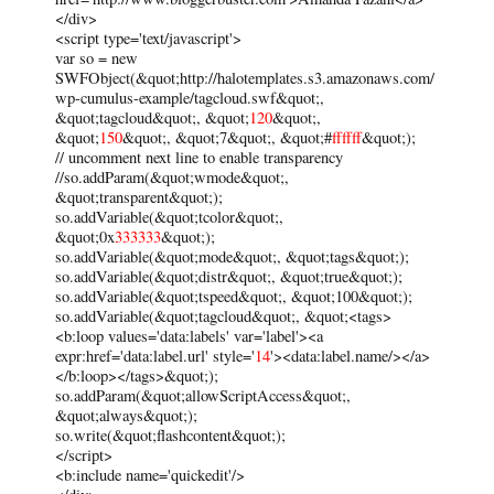
</div>
<script type='text/javascript'>
var so = new
SWFObject(&quot;http://halotemplates.s3.amazonaws.com/
wp-cumulus-example/tagcloud.swf&quot;,
&quot;tagcloud&quot;, &quot;
120
&quot;,
&quot;
150
&quot;, &quot;7&quot;, &quot;#
ffffff
&quot;);
// uncomment next line to enable transparency
//so.addParam(&quot;wmode&quot;,
&quot;transparent&quot;);
so.addVariable(&quot;tcolor&quot;,
&quot;0x
333333
&quot;);
so.addVariable(&quot;mode&quot;, &quot;tags&quot;);
so.addVariable(&quot;distr&quot;, &quot;true&quot;);
so.addVariable(&quot;tspeed&quot;, &quot;100&quot;);
so.addVariable(&quot;tagcloud&quot;, &quot;<tags>
<b:loop values='data:labels' var='label'><a
expr:href='data:label.url' style='
14
'><data:label.name/></a>
</b:loop></tags>&quot;);
so.addParam(&quot;allowScriptAccess&quot;,
&quot;always&quot;);
so.write(&quot;flashcontent&quot;);
</script>
<b:include name='quickedit'/>